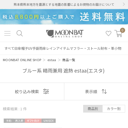
熊本県熊本地方を震源とする地震の影響によるお荷物のお届けについて
0
すべて
日傘
帽子
UV手袋
雨傘
レインアイテム
マフラー・ストール
財布・革小物
MOONBAT ONLINE SHOP
＞
estaa
＞
商品一覧
ブルー系 晴雨兼用 遮熱 estaa(エスタ)
絞り込み
表示
絞り込み検索
表示順
順
検索結果 : 1
件
商品別
カラー別
おすすめ
レディース
メンズ
キッズ
予約
再入
ギフト
UNISE
新着