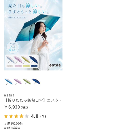
荷
向け
X
価格の高い
カテゴリー
順
価格の低い
ブランド
順
人気順
estaa
エスタ
売上点数順
HANWAY
お気に入り
ハンウェイ
順
MAGICAL TECH
マジカルテック
estaa
POLO RALPH LAUREN
【折りたたみ断熱日傘】エスタ (estaa) ハニカム断熱パラソル グラデーション 折りたたみ傘 晴雨兼用 遮光100 UV100
ポロ ラルフ ローレン
￥6,930
(税込)
4.0
（1）
傘機能
＃遮光100%
＃晴雨兼用