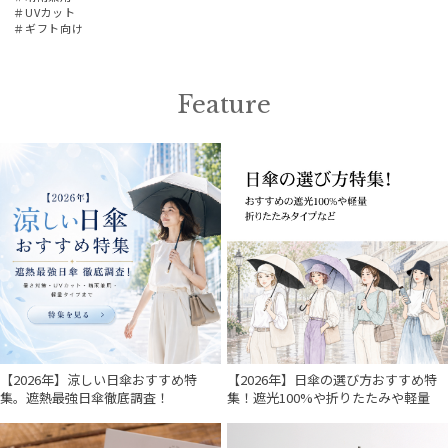
＃UVカット
その他
＃ギフト向け
カラー
Feature
価格・割引率
在庫表示
販売状況
【2026年】涼しい日傘おすすめ特
【2026年】日傘の選び方おすすめ特
集。遮熱最強日傘徹底調査！
集！遮光100%や折りたたみや軽量
入荷状況