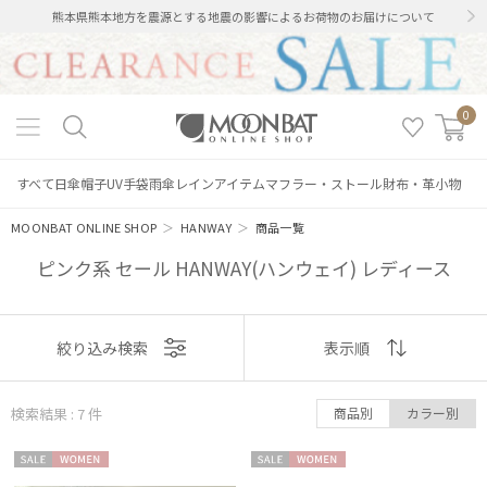
熊本県熊本地方を震源とする地震の影響によるお荷物のお届けについて
0
すべて
日傘
帽子
UV手袋
雨傘
レインアイテム
マフラー・ストール
財布・革小物
MOONBAT ONLINE SHOP
＞
HANWAY
＞
商品一覧
ピンク系 セール HANWAY(ハンウェイ) レディース
表示
絞り込み検索
表示順
順
検索結果 : 7
件
商品別
カラー別
おすすめ
絞り込み
セー
WOME
セー
WOME
新着