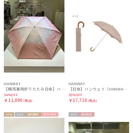
ル
N
ル
N
価格の高い
順
価格の低い
レディース
メンズ
キッズ
順
人気順
カテゴリー
売上点数順
ブランド
お気に入り
順
FURLA
HANWAY
HANWAY
フルラ
【晴雨兼用折りたたみ日傘】ハンウェイ (HANWAY) Socal Gir（ソーカル・ガール） 暑さ対策、紫外線対策、親骨：～50cm 雨の日OK 遮光 UV 晴雨兼用
【日傘】ハンウェイ（HANWAY）Aoi 折りたたみ 木棒【公式ムーンバット】[Aoi]純パラソル UV 手開き 日本製 高級日傘
54%OFF
30%OFF
HANWAY
￥11,000
￥17,710
(税込)
(税込)
ハンウェイ
LANVIN en Bleu
NEW
セー
送料無
ギフト
セー
WOME
WOME
ランバン オン ブルー
ル
料
向け
ル
N
N