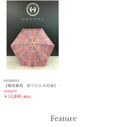
ル
N
HANWAY
【晴雨兼用 折りたたみ日傘】ハンウェイ（ＨＡＮＷＡＹ）Bookworm color（ブックワーム・カラー）
30%OFF
￥13,860
(税込)
Feature