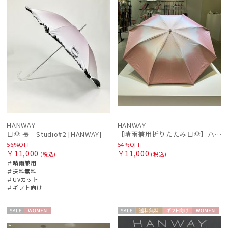
PAUL&JOE ACCESSOIRES
ポールアンドジョー アクセソワ
POLO RALPH LAUREN
ポロ ラルフ ローレン
SWASH LONDON
スウォッシュロンドン
傘機能
HANWAY
HANWAY
日傘 長｜Studio#2 [HANWAY]
【晴雨兼用折りたたみ日傘】ハンウェイ (HANWAY) Socal Gir（ソーカル・ガール） 暑さ対策、紫外線対策、親骨：～50cm 雨の日OK 遮光 UV 晴雨兼用
その他
56%OFF
54%OFF
￥11,000
￥11,000
(税込)
(税込)
＃晴雨兼用
カラー
＃送料無料
＃UVカット
＃ギフト向け
セー
WOME
セー
送料無
ギフト
WOME