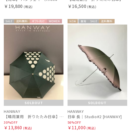
￥19,800
￥16,500
(税込)
(税込)
セー
送料無
ギフト
WOME
NEW
取寄
セー
送料無
ギフト
WOME
ル
料
向け
N
ル
料
向け
N
SOLDOUT
SOLDOUT
HANWAY
HANWAY
【晴雨兼用 折りたたみ日傘】ハンウェイ（ＨＡＮＷＡＹ）Angela（アンジェラ）
日傘 長｜Studio#2 [HANWAY]
30%OFF
56%OFF
￥13,860
￥11,000
(税込)
(税込)