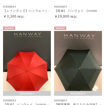
HANWAY
HANWAY
【レイングッズ】ハンウェイ (HANWAY) ベリーニ 花柄ロゴ 傘袋 長短袋【公式ムーンバット】2WAY長短タイプ 長傘、折りたたみ傘共用 ストラップ付き 吸水 撥水
【雨傘】 ハンウェイ （HANWAY ） Metropolitan Dots メンズ 折りたたみ傘 ドット 紳士傘
￥3,300
￥19,800
(税込)
(税込)
WOME
WOME
N
N
SOLDOUT
SOLDOUT
HANWAY
HANWAY
【雨傘】 ハンウェイ （HANWAY） Couturier クチュリエ 長傘 日本製
【晴雨兼用 折りたたみ日傘】ハンウェイ（ＨＡＮＷＡＹ）Shade 4（シェード４）