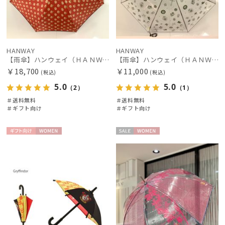
HANWAY
HANWAY
【雨傘】ハンウェイ（ＨＡＮＷＡＹ）Dieffe Kinloch（ディエッフェ・キンロック）コラボ Squirrel ao（スクアール・エーオー）
【雨傘】ハンウェイ（ＨＡＮＷＡＹ）Amuleto mexicano TP（アムレット・メヒカーノ・TP）
￥18,700
￥11,000
(税込)
(税込)
5.0
5.0
（2）
（1）
＃送料無料
＃送料無料
＃ギフト向け
＃ギフト向け
ギフト
WOME
セー
WOME
向け
N
ル
N