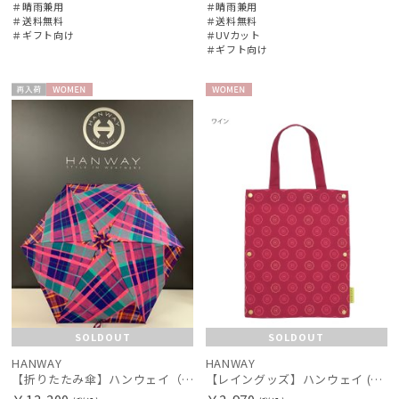
＃晴雨兼用
＃晴雨兼用
＃送料無料
＃送料無料
＃ギフト向け
＃UVカット
＃ギフト向け
再入
WOME
WOME
荷
N
N
SOLDOUT
SOLDOUT
HANWAY
HANWAY
【折りたたみ傘】ハンウェイ（ＨＡＮＷＡＹ） Check&Check（チェック＆チェック）
【レイングッズ】ハンウェイ (HANWAY) ベリーニ 花柄ロゴ傘袋 【公式ムーンバット】 折りたたみ傘用 2WAY 裏側吸水 撥水