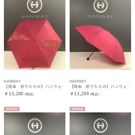
価格・割引率
在庫表示
販売状況
入荷状況
HANWAY
HANWAY
【雨傘 折りたたみ】ハンウェイ （HANWAY） Big Icon（ビッグアイコン）日本製
【雨傘 折りたたみ】ハンウェイ （HANWAY） Matty （マティ）日本製
￥13,200
￥13,200
(税込)
(税込)
WOME
WOME
N
N