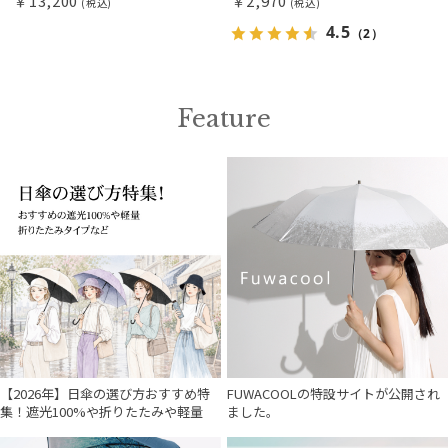
￥13,200
￥2,970
(税込)
(税込)
4.5
（2）
Feature
【2026年】日傘の選び方おすすめ特
FUWACOOLの特設サイトが公開され
集！遮光100%や折りたたみや軽量
ました。