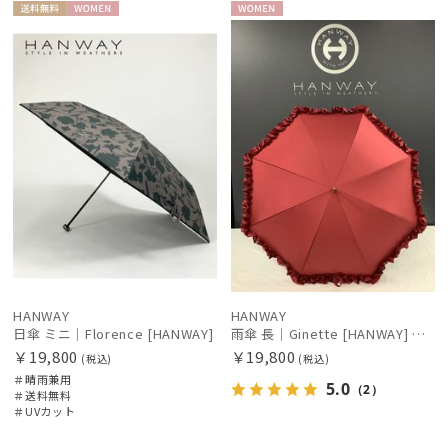
MACKINTOSH PHILOSOPHY
送料無
WOME
WOME
料
N
N
マッキントッシュ フィロソフィー
MAGICAL TECH
マジカルテック
miel
ミエル
mila schon
ミラ・ショーン
OTHER BRAND
アザーブランド
HANWAY
HANWAY
日傘 ミニ｜Florence [HANWAY]
雨傘 長｜Ginette [HANWAY] @maruyumi様ご紹介アイテム
PAUL&JOE ACCESSOIRES
￥19,800
￥19,800
(税込)
(税込)
ポールアンドジョー アクセソワ
＃晴雨兼用
5.0
（2）
＃送料無料
POLO RALPH LAUREN
＃UVカット
ポロ ラルフ ローレン