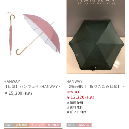
N
ル
料
向け
N
価格の高い
順
価格の低い
順
人気順
売上点数順
お気に入り
順
HANWAY
HANWAY
【日傘】ハンウェイ (HANWAY) Pシエスタ 白ラミネート ナチュラルカラー 長傘 オールウェザー 遮光 竹手元 晴雨兼用 UV 日本製
【晴雨兼用 折りたたみ日傘】ハンウェイ（ＨＡＮＷＡＹ）Eyelashes frill（アイラッシュ・フリル）
30%OFF
￥25,300
(税込)
￥12,320
(税込)
＃晴雨兼用
＃送料無料
＃ギフト向け