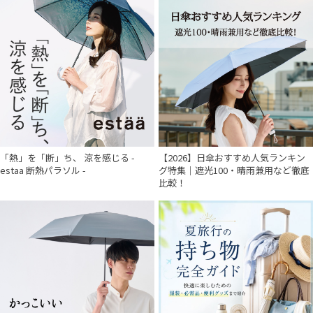
「熱」を「断」ち、 涼を感じる -
【2026】日傘おすすめ人気ランキン
estaa 断熱パラソル -
グ特集｜遮光100・晴雨兼用など徹底
比較！
件