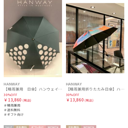
セー
送料無
ギフト
WOME
セー
WOME
ル
料
向け
N
ル
N
絞り込み
レディース
メンズ
キッズ
HANWAY
HANWAY
カテゴリー
【晴雨兼用 日傘】ハンウェイ（ＨＡＮＷＡＹ）Angela（アンジェラ）
【晴雨兼用折りたたみ日傘】ハンウェイ (HANWAY) Vintage rendezvous（ヴィンテージ・ランデブー）暑さ対策、紫外線対策、親骨：51～55cm 雨の日OK 遮光 UV
30%OFF
30%OFF
￥13,860
￥13,860
(税込)
(税込)
ブランド
＃晴雨兼用
＃送料無料
＃ギフト向け
DAKS
ダックス