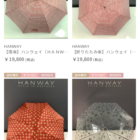
HANWAY
HANWAY
【雨傘】ハンウェイ（ＨＡＮＷＡＹ）Shining Words（シャイニング・ワーズ）
【折りたたみ傘】ハンウェイ（ＨＡＮＷＡＹ）Shining Words（シャイニング・ワーズ）
￥19,800
￥19,800
(税込)
(税込)
送料無
ギフト
WOME
送料無
ギフト
WOME
料
向け
N
料
向け
N