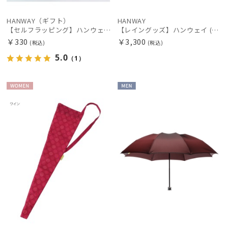
HANWAY（ギフト）
HANWAY
【セルフラッピング】ハンウェイ（HANWAY）専用 傘ギフト袋
【レイングッズ】ハンウェイ (HANWAY) アイコン ロゴ傘袋 【公式ムーンバット】 長短タイプ 長傘 折りたたみ傘 共用 2WAY 吸水 撥水 ストラップ付き
￥330
￥3,300
(税込)
(税込)
5.0
（1）
WOME
MEN
N