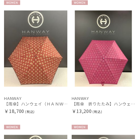
SWASH LONDON
WOME
WOME
スウォッシュロンドン
N
N
傘機能
その他
カラー
HANWAY
HANWAY
【雨傘】ハンウェイ（ＨＡＮＷＡＹ）Dieffe Kinloch（ディエッフェ・キンロック）コラボ Squirrel ao（スクアール・エーオー）
【雨傘 折りたたみ】ハンウェイ （HANWAY） Belini memory（ベリーニ・メモリー）日本製
￥18,700
￥13,200
(税込)
(税込)
WOME
WOME
N
N