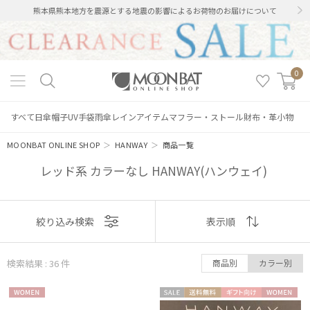
熊本県熊本地方を震源とする地震の影響によるお荷物のお届けについて
0
すべて
日傘
帽子
UV手袋
雨傘
レインアイテム
マフラー・ストール
財布・革小物
MOONBAT ONLINE SHOP
＞
HANWAY
＞
商品一覧
レッド系 カラーなし HANWAY(ハンウェイ)
表示
絞り込み検索
表示順
順
検索結果 : 36
件
商品別
カラー別
おすすめ
WOME
セー
送料無
ギフト
WOME
新着