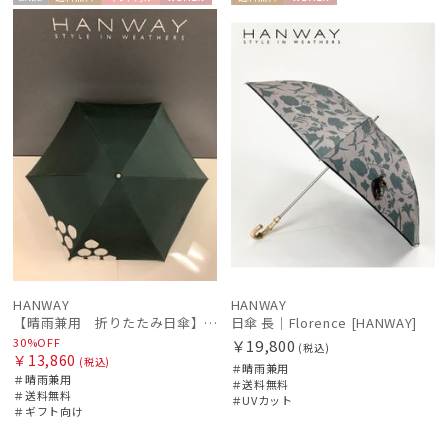
セー
送料無
ギフト
WOME
送料無
WOME
estaa
ル
料
向け
N
料
N
エスタ
FURLA
フルラ
Gracy
グレイシー
HANWAY
ハンウェイ
HANWAY（ギフト）
HANWAY
HANWAY
ハンウェイギフト
【晴雨兼用 折りたたみ日傘】ハンウェイ（ＨＡＮＷＡＹ）Angela（アンジェラ）
日傘 長｜Florence [HANWAY]
30%OFF
￥19,800
HELEN KAMINSKI
(税込)
￥13,860
(税込)
＃晴雨兼用
ヘレンカミンスキー
＃晴雨兼用
＃送料無料
＃送料無料
＃UVカット
LANVIN en Bleu
＃ギフト向け
ランバン オン ブルー