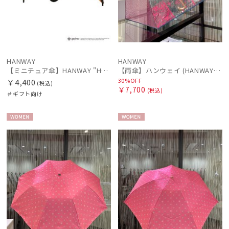
HANWAY
HANWAY
【ミニチュア傘】HANWAY "Harry Potter" "EMBLEM"
【雨傘】ハンウェイ (HANWAY) Vintage rendezvous（ヴィンテージランデブー・ティー・ピー） 親骨：56～60cm
30%OFF
￥4,400
(税込)
￥7,700
(税込)
＃ギフト向け
WOME
WOME
N
N