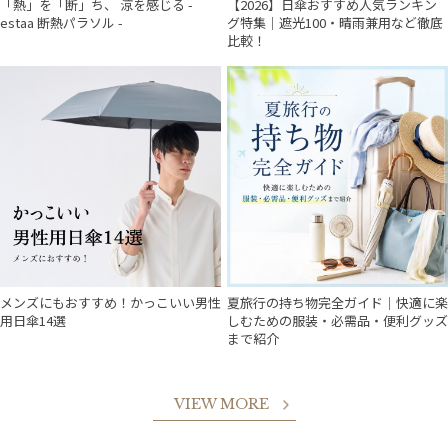
「熱」を「断」ち、 涼を感じる -
【2026】日傘おすすめ人気ランキン
estaa 断熱パラソル -
グ特集｜遮光100・晴雨兼用など徹底
比較！
メンズにもおすすめ！かっこいい男性
夏旅行の持ち物完全ガイド｜快適に楽
用日傘14選
しむための服装・必需品・便利グッズ
まで紹介
VIEW MORE