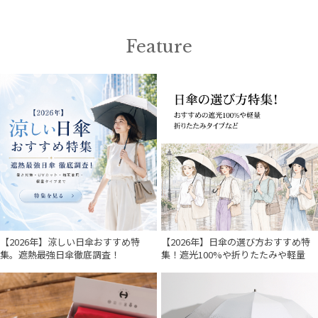
POLO RALPH LAUREN
ポロ ラルフ ローレン
Feature
傘機能
その他
カラー
価格・割引率
在庫表示
【2026年】涼しい日傘おすすめ特
【2026年】日傘の選び方おすすめ特
集。遮熱最強日傘徹底調査！
集！遮光100%や折りたたみや軽量
販売状況