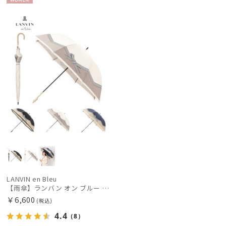
WOME
新着
カテゴリー
N
価格の高い
順
ブランド
価格の低い
順
FURLA
フルラ
人気順
HANWAY
売上点数順
ハンウェイ
お気に入り
LANVIN COLLECTION
順
ランバン コレクション
LANVIN en Bleu
ランバン オン ブルー
LANVIN en Bleu
【雨傘】ランバン オン ブルー (LANVIN en Bleu) 耐風傘 サテンプリント リボン柄 耐風
PAUL&JOE ACCESSOIRES
￥6,600
(税込)
ポールアンドジョー アクセソワ
4.4
（8）