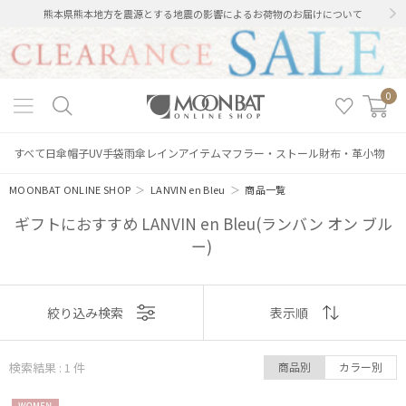
熊本県熊本地方を震源とする地震の影響によるお荷物のお届けについて
0
すべて
日傘
帽子
UV手袋
雨傘
レインアイテム
マフラー・ストール
財布・革小物
MOONBAT ONLINE SHOP
＞
LANVIN en Bleu
＞
商品一覧
ギフトにおすすめ LANVIN en Bleu(ランバン オン ブル
ー)
絞り込み
表示
絞り込み検索
表示順
順
検索結果 : 1
件
商品別
カラー別
おすすめ
レディース
メンズ
キッズ