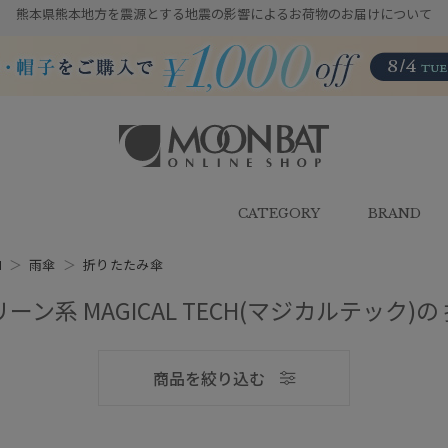
熊本県熊本地方を震源とする地震の影響によるお荷物のお届けについて
雨傘・日傘・マフラー・ストール・
帽子の通販｜MOONBAT ONLINE
SHOP（ムーンバットオンラインシ
CATEGORY
BRAND
ョップ）
H
＞
雨傘
＞
折りたたみ傘
メンズ
ーン系 MAGICAL TECH(マジカルテック)
商品を絞り込む
ブランド