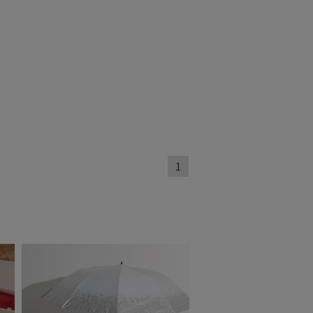
～
セール
1
もうすぐ
再入荷