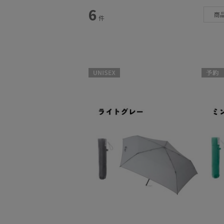
カテゴリー
6
商
件
雨傘
(6)
日傘
(5)
帽子
(3)
UNISEX
予約