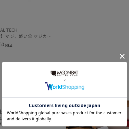
スウォッシュロンドン
urawaza
ウラワザ
AL TECH
在庫表示
【雨傘】マジ、軽い傘 マジカルテック (MAGICAL TECH) 自動開閉折りたたみ傘 無地【公式ムーンバット】 レディース メンズ ユニセックス 男女兼用 晴雨兼用 超軽量 UV
在庫あり
50
(税込)
販売状況
通常
Feature
入荷状況
予約
新着