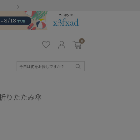
Gmailをお使いのお客様
0
お気
ロ
カー
に入
グ
ト
り
イ
ン
検
索
キッズ
の 折りたたみ傘