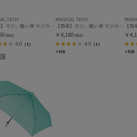
MACKINTOSH
PHILOSOPHY
その他
AL TECH
MAGICAL TECH
MAGI
マッキントッシュ フィロソフィー
【雨傘】マジ、軽い傘 マジカルテック (MAGICAL TECH) 無地【公式ムーンバット】 レディース メンズ ユニセックス 男女兼用 晴雨兼用 超軽量 UV
【雨傘】マジ、軽い傘 マジカルテック (MAGICAL TECH) 無地【公式ムーンバット】 レディース メンズ ユニセックス 男女兼用 晴雨兼用 超軽量 UV
メディアで話題
ギフ
MAGICAL TECH
50
￥4,180
￥4,1
め
(税込)
(税込)
マジカルテック
(2)
(2
4.0
4.0
（1）
（1）
miel
ミエル
＃軽量
＃軽量
カラー
mila schon
ミラ・ショーン
MIRACLE TECH
ミラクルテック
OTHER BRAND
価格・割引率
アザーブランド
PAUL&JOE ACCESSOIRES
ポールアンドジョー アクセソワ
価格 (円)
POLO RALPH LAUREN
ポロ ラルフ ローレン
SWASH LONDON
割引率 (%)