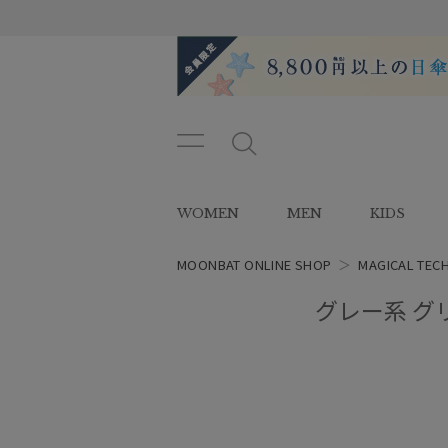
メニ
メ
ュー
ニ
ボタ
ュ
WOMEN
MEN
KIDS
ン
ー
ボ
タ
MOONBAT ONLINE SHOP
＞
MAGICAL TEC
ン
レディース
グレー系 グリ
スタイル