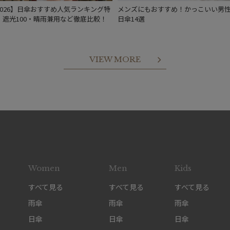
2026】日傘おすすめ人気ランキング特
メンズにもおすすめ！かっこいい男
｜遮光100・晴雨兼用など徹底比較！
日傘14選
VIEW MORE
Women
Men
Kids
すべて見る
すべて見る
すべて見る
雨傘
雨傘
雨傘
日傘
日傘
日傘