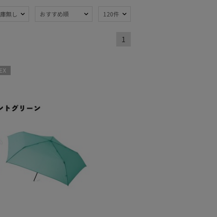
庫無し
おすすめ順
120件
熱
遮光
(5)
(5)
1
量
耐風傘
(11)
(2)
対策
紫外線対策
(5)
(5)
X
：～50cm
親骨：51～
55cm
(6)
熱
遮光
(3)
(3)
対策
サイズ調整
(3)
(3)