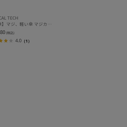
CAL TECH
【雨傘】マジ、軽い傘 マジカルテック (MAGICAL TECH) 無地【公式ムーンバット】 レディース メンズ ユニセックス 男女兼用 晴雨兼用 超軽量 UV
トにおすす
80
(税込)
)
4.0
（1）
～