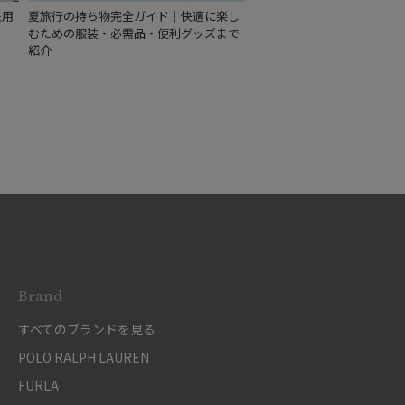
性用
夏旅行の持ち物完全ガイド｜快適に楽し
むための服装・必需品・便利グッズまで
紹介
Brand
すべてのブランドを見る
POLO RALPH LAUREN
FURLA