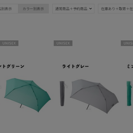
ブランド
傘機能
品別表示
カラー別表示
通常商品＋予約商品
在庫あり＋取寄＋在
DAKS
晴雨兼用
遮
(9)
ダックス
UV
軽
estaa
(11)
エスタ
ジャンプ式
暑さ
FLO(A)TUS
(2)
フロータス
UNISEX
UNISEX
UNISE
自動開閉傘
親骨
(3)
FURLA
(5)
フルラ
Fuwacool®
簡単開閉傘
(8)
フワクール®
Gracy
グレイシー
帽子
HANWAY
ハンウェイ
ウォッシャブル
遮
HELEN KAMINSKI
(3)
ヘレンカミンスキー
LANVIN en Bleu
紫外線対策
暑さ
(3)
ランバン オン ブルー