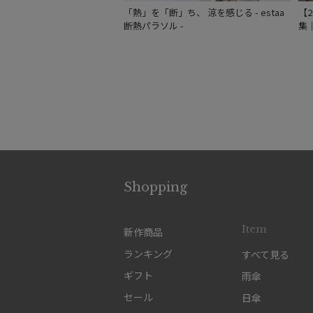
「熱」を「断」ち、 涼を感じる - estaa
【
断熱パラソル -
集
Shopping
Item
新作商品
ランキング
すべて見る
ギフト
雨傘
セール
日傘