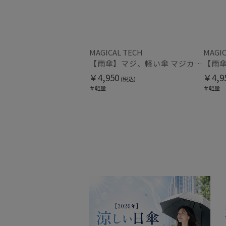
MAGICAL TECH
MAGIC
【雨傘】マジ、軽い傘 マジカルテック (MAGICAL TECH) 自動開閉折りたたみ傘 無地【公式ムーンバット】 レディース メンズ ユニセックス 男女兼用 晴雨兼用 超軽量 UV
￥4,950
￥4,9
(税込)
＃軽量
＃軽量