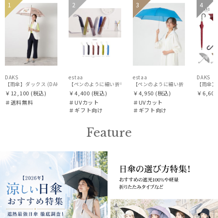
urawaza
送料無
WOME
ギフト
ギフト
WOM
1
2
3
4
UNISE
UNISE
料
N
向け
向け
N
ウラワザ
X
X
傘機能
その他
DAKS
estaa
estaa
DAKS
【雨傘】ダックス (DAKS) ダックスベア サテン
【ペンのように細い折りたたみ傘】Pitaa pen プレーン50
【ペンのように細い折りたたみ傘】Pita
￥12,100
(税込)
￥4,400
(税込)
￥4,950
(税込)
￥6,600
カラー
＃送料無料
＃UVカット
＃UVカット
＃ギフト向け
＃ギフト向け
Feature
価格・割引率