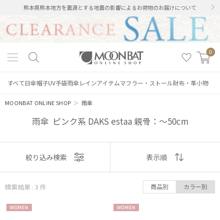
熊本県熊本地方を震源とする地震の影響によるお荷物のお届けについて
0
すべて
日傘
帽子
UV手袋
雨傘
レインアイテム
マフラー・ストール
財布・革小物
MOONBAT ONLINE SHOP
＞
雨傘
雨傘 ピンク系 DAKS estaa 親骨：～50cm
表示
絞り込み検索
表示順
順
絞り込み
検索結果 : 3
件
商品別
カラー別
おすすめ
WOME
WOME
新着