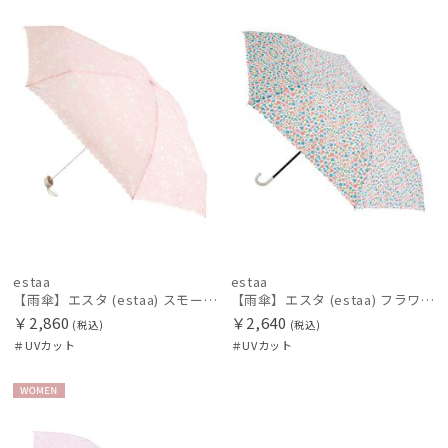
N
N
価格の高い
レディース
メンズ
キッズ
順
価格の低い
カテゴリー
順
人気順
ブランド
売上点数順
estaa
エスタ
お気に入り
順
FURLA
estaa
estaa
フルラ
【雨傘】エスタ (estaa) スモールガーデン 5flat コンパクトミニ 晴雨兼用 UV対応
【雨傘】エスタ (estaa) フラワーベッド 晴雨兼用 UV対応
￥2,860
￥2,640
(税込)
(税込)
Fuwacool®
＃UVカット
＃UVカット
フワクール®
HANWAY
WOME
ハンウェイ
N