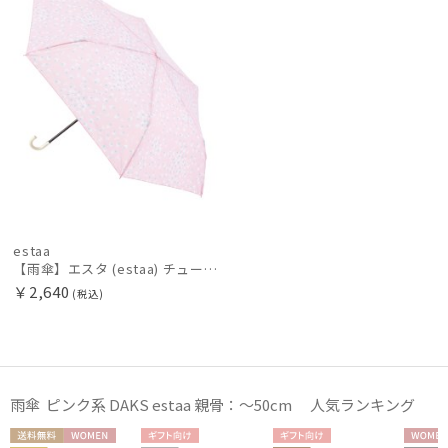
LANVIN COLLECTION
ランバン コレクション
MACKINTOSH PHILOSOPHY
マッキントッシュ フィロソフィー
MAGICAL TECH
マジカルテック
masu
マス
estaa
MIRACLE TECH
【雨傘】エスタ (estaa) チューリップバード 手開き 折りたたみ傘 晴雨兼用 UV
ミラクルテック
￥2,640
(税込)
PAUL&JOE ACCESSOIRES
ポールアンドジョー アクセソワ
POLO RALPH LAUREN
雨傘 ピンク系 DAKS estaa 親骨：～50cm 人気ランキング
ポロ ラルフ ローレン