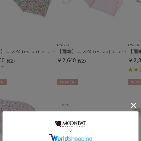
価格 (円)
割引率 (%)
estaa
estaa
【雨傘】エスタ (estaa) フラワーベッド 晴雨兼用 UV対応
【雨傘】エスタ (estaa) チューリップバード 手開き 長傘 晴雨兼用 UV
40
￥2,640
￥2,8
(税込)
(税込)
在庫表示
ット
在庫あり
N
WOMEN
WOME
販売状況
通常
入荷状況
予約