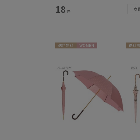
スタイル
18
商
件
カテゴリー
雨傘
(18)
日傘
(2)
送料無料
WOMEN
送料無