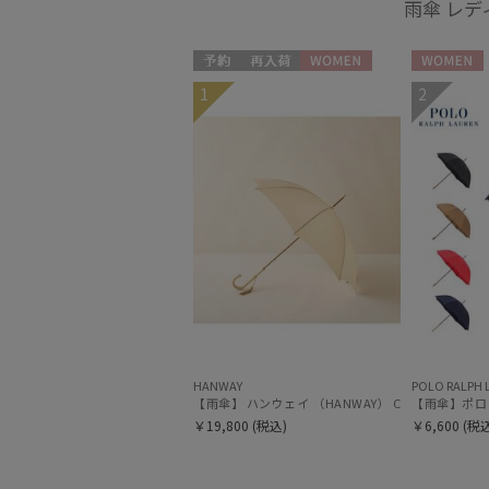
雨傘 レデ
予約
再入荷
WOMEN
WOMEN
1
2
HANWAY
POLO RALPH 
【雨傘】 ハンウェイ （HANWAY） Couturier ク
￥19,800
(税込)
￥6,600
(税込