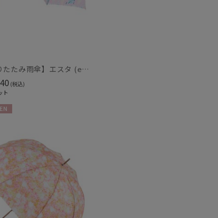
ィアで話題
日本製
(80)
【折りたたみ雨傘】エスタ (estaa) ネビュラ 晴雨兼用 UV対応
40
(税込)
ット
N