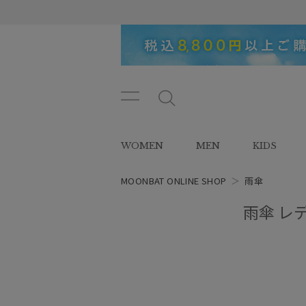
メニ
メ
ュー
ニ
ボタ
ュ
WOMEN
MEN
KIDS
ン
ー
ボ
タ
MOONBAT ONLINE SHOP
＞
雨傘
ン
雨傘 レ
レディース