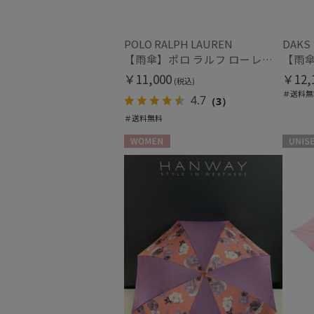
POLO RALPH LAUREN
DAKS
【雨傘】ポロ ラルフ ローレン (POLO RALPH LAUREN) ロゴ ジャカード 長傘 【公式ムーンバット】レディース 日本製 グラスファイバー
￥11,000
￥12,
(税込)
＃送料無
4.7
（3）
＃送料無料
WOMEN
UNISEX