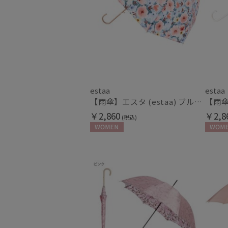
estaa
estaa
【雨傘】エスタ (estaa) ブルーム 長傘 晴雨兼用 UV 耐風傘 ジャンプ式
￥2,860
￥2,8
(税込)
WOMEN
WOME