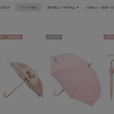
ブランド
品別表示
カラー別表示
通常商品＋予約商品
在庫あり＋取寄＋在
ブランド
傘機能
DAKS
晴雨兼用
遮
(63)
ダックス
一級遮光
UV
estaa
(37)
(8
料
WOMEN
UNISEX
WOME
エスタ
耐風傘
ジャ
FLO(A)TUS
(11)
フロータス
暑さ対策
紫外
(49)
HANWAY
ハンウェイ
親骨：～50cm
親骨
mila schon
55c
(63)
ミラ・ショーン
PAUL&JOE ACCESSOIRES
簡単開閉傘
3秒
(14)
ポールアンドジョー アクセソワ
(6)
POLO RALPH LAUREN
ポロ ラルフ ローレン