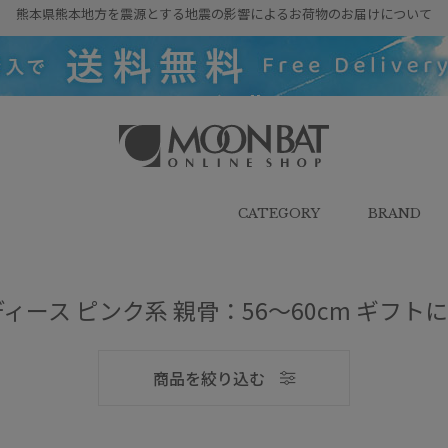
熊本県熊本地方を震源とする地震の影響によるお荷物のお届けについて
雨傘・日傘・マフラー・ストール・
帽子の通販｜MOONBAT ONLINE
SHOP（ムーンバットオンラインシ
CATEGORY
BRAND
ョップ）
ディース ピンク系 親骨：56～60cm ギフト
メンズ
商品を絞り込む