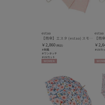
estaa
estaa
【雨傘】エスタ (estaa) スモールガーデン 耐風傘 ジャンプ傘 晴雨兼用 UV対応
￥2,860
￥2,6
(税込)
＃耐風
＃UVカ
＃ワンタッチ
＃UVカット
WOMEN
WOME