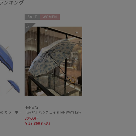
気ランキング
セール
WOMEN
5
HANWAY
UV プレーン UV加工
RLA) カラーボーダー ロゴプリント 長傘 【公式ムーンバット】 レディース 手元チャーム
【雨傘】ハンウェ
30%OFF
￥13,860
(税込)