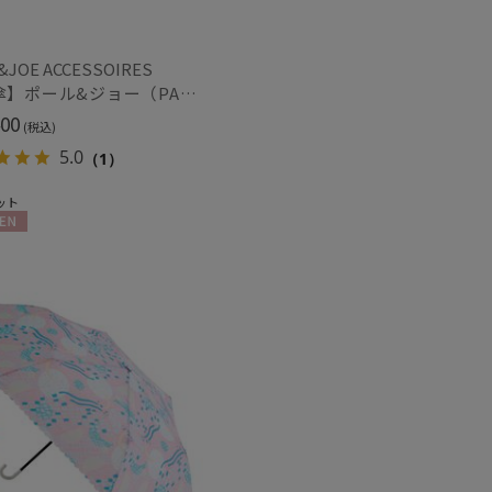
カシミヤ
)
(2)
&JOE ACCESSOIRES
【雨傘】ポール&ジョー（PAUL & JOE ACCESSOIRES）ABC GARDEN UV
ル
(4)
00
(税込)
5.0
（1）
ット
ズ調整
N
(2)
冷感
ショート丈
(7)
(10)
グ丈
5本指
(4)
(2)
し
UVカット
(15)
(19)