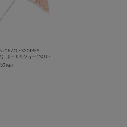
再入荷
&JOE ACCESSOIRES
【雨傘】ポール&ジョー(PAUL & JOE ACCESSOIRES) クリザンテーム 長傘【公式ムーンバット】 レディース 花 UV加工 グラス骨
50
(税込)