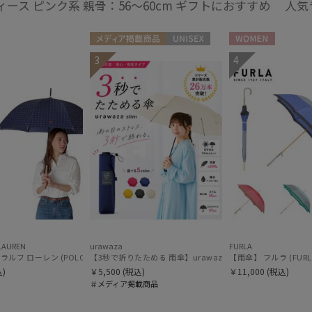
ィース ピンク系 親骨：56～60cm ギフトにおすすめ 人
メディア掲載商品
UNISEX
WOMEN
3
4
LAUREN
urawaza
FURLA
チュリエ 長傘 日本製
【3秒で折りたためる 雨傘】urawaza(ウラワザ) slim 55cm
【雨傘】ポロ ラルフ ローレン (POLO RALPH LAUREN) ドット×ロゴ
【雨傘】 フルラ (FU
)
￥5,500
(税込)
￥11,000
(税込)
＃メディア掲載商品