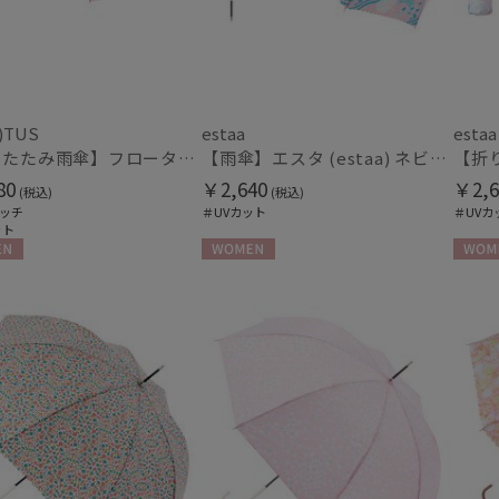
その他
WEB限定
メデ
(5)
(16)
)TUS
estaa
estaa
【折りたたみ雨傘】フロータス（FLO(A)TUS）プレーン60 超撥水傘 晴雨兼用 UV対応 自動開閉 大きめ
【雨傘】エスタ (estaa) ネビュラ 晴雨兼用 UV対応
ギフトにおすす
80
￥2,640
￥2,6
(税込)
(税込)
め
(106)
ッチ
＃UVカット
＃UVカ
ット
N
WOMEN
WOME
カラー
価格・割引率