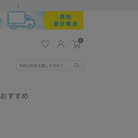
Gmailをお使いのお客様
0
お気
ロ
カー
に入
グ
ト
り
イ
ン
検
索
におすすめ
キッズ