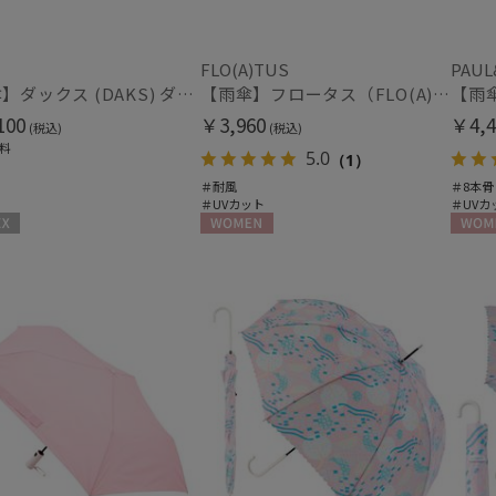
マフラー・ストール・スカーフ
ウォッシャブル
UV
(2
FLO(A)TUS
PAUL
(6)
【雨傘】ダックス (DAKS) ダックスベア サテン
【雨傘】フロータス（FLO(A)TUS） プレーン60 超撥水傘 晴雨兼用 UV対応 耐風
シルク
ウー
(43)
100
￥3,960
￥4,4
(税込)
(税込)
料
5.0
（1）
＃耐風
＃8本骨
帽子
＃UVカット
＃UVカ
紫外線対策
サイ
WOMEN
WOME
(1)
手袋・アームカバー
紫外線対策
接触
(19)
ミディアム丈
ロン
(5)
指切り
指無
(2)