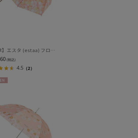
～
～
【雨傘】エスタ (estaa) フロートフラワー 長傘 晴雨兼用 UV 耐風傘 ジャンプ式
60
(税込)
4.5
（2）
N
セール
もうすぐ