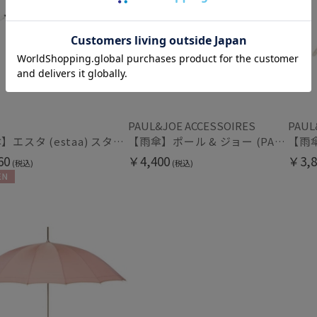
新着
PAUL&JOE ACCESSOIRES
PAUL
【雨傘】エスタ (estaa) スタンプフラワー 長傘 晴雨兼用 UV 耐風傘 ジャンプ式
【雨傘】ポール & ジョー (PAUL & JOE ACCESSOIRES) クリザンテーム 長傘 RP10172
60
￥4,400
￥3,8
(税込)
(税込)
N