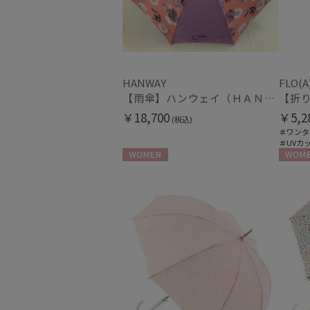
HANWAY
FLO(A
【雨傘】ハンウェイ（ＨＡＮＷＡＹ） Decoracion floral de f （デコラティオン・フローラル・デ・エフ）
￥18,700
￥5,2
(税込)
＃ワンタ
＃UVカ
WOMEN
WOME