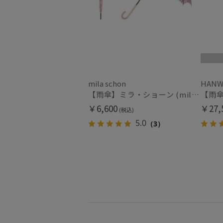
mila schon
HANW
【雨傘】ミラ・ショーン (mila schon) 花柄 長傘 レディース 【公式ムーンバット】 ブランド 耐風傘 ジャンプ式 グラスファイバー ギフト
￥6,600
￥27,
(税込)
5.0
（3）