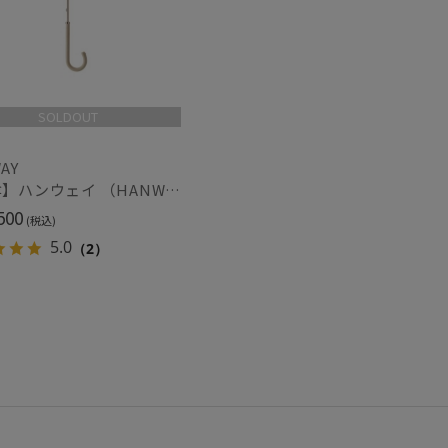
SOLDOUT
AY
【雨傘】ハンウェイ （HANWAY ）真田耳（サナダミミ）長傘 日本製 カーボン骨
500
(税込)
5.0
（2）