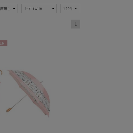
庫無し
おすすめ順
120件
1
熱
遮光
(46)
(33)
軽量
9)
(32)
N
ンプ式
超撥水
(8)
(3)
線対策
自動開閉傘
(48)
(7)
：51～
親骨：56～
m
60cm
(23)
(18)
でたためる
ギフトにおすす
め
(2)