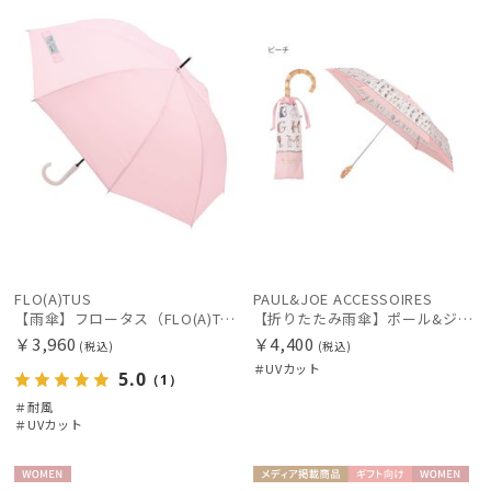
帽子
X
N
手袋・アームカバー
その他
カラー
FLO(A)TUS
PAUL&JOE ACCESSOIRES
【雨傘】フロータス（FLO(A)TUS） プレーン60 超撥水傘 晴雨兼用 UV対応 耐風
【折りたたみ雨傘】ポール&ジョー（PAUL & JOE ACCESSOIRES）ABC GARDEN UV 簡単開閉
￥3,960
￥4,400
(税込)
(税込)
＃UVカット
5.0
（1）
＃耐風
＃UVカット
価格・割引率