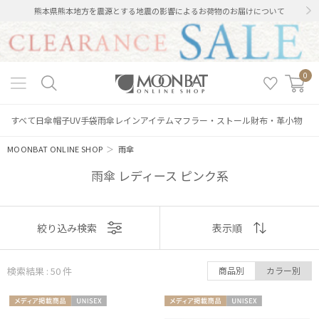
熊本県熊本地方を震源とする地震の影響によるお荷物のお届けについて
0
すべて
日傘
帽子
UV手袋
雨傘
レインアイテム
マフラー・ストール
財布・革小物
MOONBAT ONLINE SHOP
＞
雨傘
雨傘 レディース ピンク系
表示
絞り込み検索
表示順
順
検索結果 : 50
件
商品別
カラー別
おすすめ
メディア掲
UNISE
メディア掲
UNISE
新着