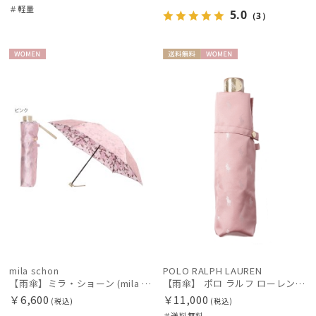
＃軽量
5.0
（3）
WOME
送料無
WOME
N
料
N
mila schon
POLO RALPH LAUREN
【雨傘】ミラ・ショーン (mila schon) 花柄 折りたたみ傘 レディース 【公式ムーンバット】 ブランド グラスファイバー ギフト
【雨傘】 ポロ ラルフ ローレン (POLO RALPH LAUREN)ロゴジャガード 折りたたみ傘 【公式ムーンバット】 レディース 日本製 軽量 グラスファイバー ギフト
￥6,600
￥11,000
(税込)
(税込)
＃送料無料