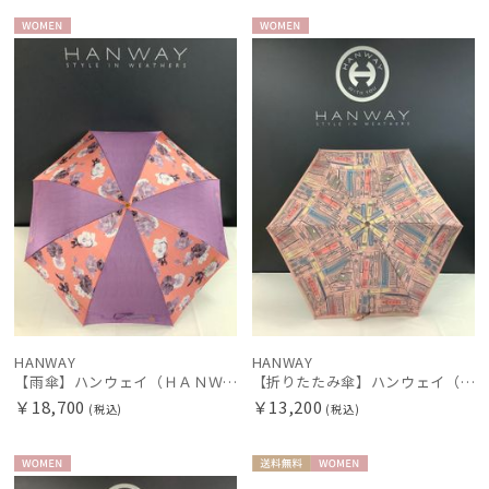
WOME
WOME
N
N
HANWAY
HANWAY
【雨傘】ハンウェイ（ＨＡＮＷＡＹ） Decoracion floral de f （デコラティオン・フローラル・デ・エフ）
【折りたたみ傘】ハンウェイ（ＨＡＮＷＡＹ） Bookworm color（ブックワームカラー）
￥18,700
￥13,200
(税込)
(税込)
WOME
送料無
WOME