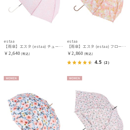
estaa
estaa
【雨傘】エスタ (estaa) チューリップバード 手開き 長傘 晴雨兼用 UV
【雨傘】エスタ (estaa) フロートフラワー 長傘 晴雨兼用 UV 耐風傘 ジャンプ式
￥2,640
￥2,860
(税込)
(税込)
4.5
（2）
WOME
WOME
N
N