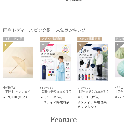
雨傘 レディース ピンク系 人気ランキング
予約
再入
メディア掲
メディア掲
再入
1
2
3
4
WOME
UNISE
UNISE
荷
載商品
載商品
荷
N
X
X
HANWAY
urawaza
urawaza
HANWA
【雨傘】 ハンウェイ （HANWAY） Couturier クチュリエ 長傘 日本製
【3秒で折りたためる 雨傘】urawaza(ウラワザ) slim 55cmUV
【3秒で折りたためる 雨傘】urawaza
【雨傘】
￥19,800
(税込)
￥5,500
(税込)
￥6,380
(税込)
￥27,50
＃メディア掲載商品
＃メディア掲載商品
＃ワンタッチ
Feature