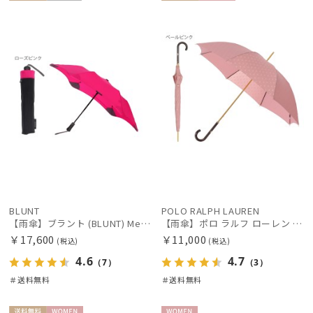
送料無
UNISE
送料無
WOME
料
X
料
N
BLUNT
POLO RALPH LAUREN
【雨傘】ブラント (BLUNT) Metro メトロ 無地 折りたたみ傘【公式ムーンバット】ユニセックス レディース 男女兼用 丈夫な傘 パッケージ入り 専用ボックス リニューアル
【雨傘】ポロ ラルフ ローレン (POLO RALPH LAUREN) ロゴ ジャカード 長傘 【公式ムーンバット】レディース 日本製 グラスファイバー
￥17,600
￥11,000
(税込)
(税込)
4.6
4.7
（7）
（3）
＃送料無料
＃送料無料