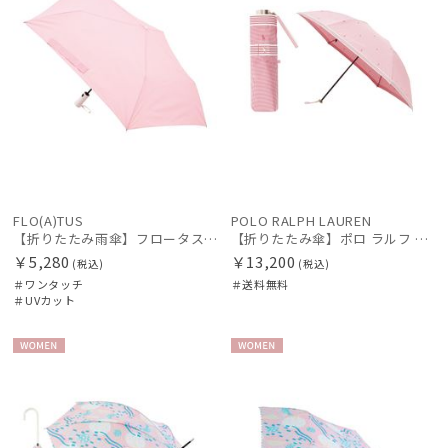
FLO(A)TUS
POLO RALPH LAUREN
【折りたたみ雨傘】フロータス（FLO(A)TUS）プレーン60 超撥水傘 晴雨兼用 UV対応 自動開閉 大きめ
【折りたたみ傘】ポロ ラルフ ローレン(POLO RALPH LAUREN) 千鳥格子×POLO PONY ロゴ
￥5,280
￥13,200
(税込)
(税込)
＃ワンタッチ
＃送料無料
＃UVカット
WOME
WOME
N
N