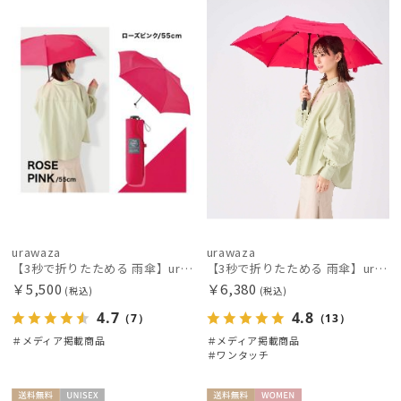
載商品
X
載商品
X
価格の高い
順
価格の低い
順
人気順
売上点数順
お気に入り
順
urawaza
urawaza
【3秒で折りたためる 雨傘】urawaza(ウラワザ) slim 55cmUV プレーン UV加工
【3秒で折りたためる 雨傘】urawaza(ウラワザ) slim WJ55cmUV プレーン UV加工 自動開閉
￥5,500
￥6,380
(税込)
(税込)
4.7
4.8
（7）
（13）
＃メディア掲載商品
＃メディア掲載商品
＃ワンタッチ