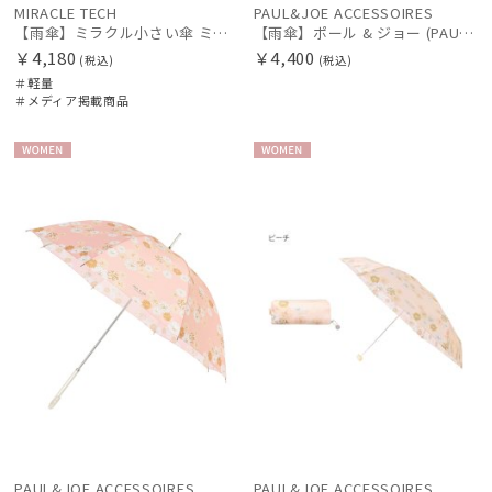
MIRACLE TECH
PAUL&JOE ACCESSOIRES
【雨傘】ミラクル小さい傘 ミラクルテック (MIRACLE TECH) モザイク 50㎝ 最小折りたたみ傘 晴雨兼用 UV 軽量 レディース メンズ ユニセックス
【雨傘】ポール & ジョー (PAUL & JOE ACCESSOIRES) クリザンテーム 長傘 RP10172
￥4,180
￥4,400
(税込)
(税込)
＃軽量
＃メディア掲載商品
WOME
WOME
N
N
PAUL&JOE ACCESSOIRES
PAUL&JOE ACCESSOIRES