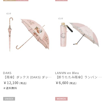
送料無
WOME
WOME
絞り込み
料
N
N
レディース
メンズ
キッズ
カテゴリー
ブランド
DAKS
LANVIN en Bleu
【雨傘】ダックス (DAKS) ダックスベア サテン
【折りたたみ雨傘】ランバン オン ブルー（LANVIN en Bleu）デイジーリボン クイックアーチ 簡単開閉
傘機能
￥12,100
￥6,600
(税込)
(税込)
＃送料無料
マフラー・ストール・スカーフ
UNISE
WOME