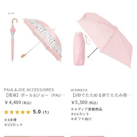
WOME
メディア掲
ギフト
WOME
N
載商品
向け
N
在庫表示
販売状況
入荷状況
PAUL&JOE ACCESSOIRES
urawaza
【雨傘】ポール&ジョー（PAUL & JOE ACCESSOIRES）ABC GARDEN UV
【3秒でたためる折りたたみ雨傘】urawaza 小町（ウラワザ）コンパクトミニ
￥4,400
￥5,500
(税込)
(税込)
＃メディア掲載商品
5.0
（1）
＃UVカット
＃ギフト向け
＃8本骨
＃UVカット