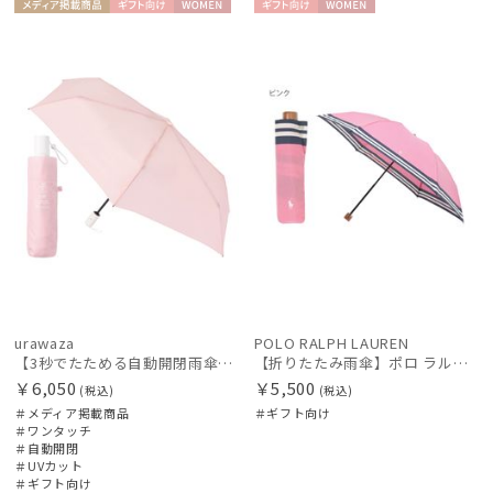
メディア掲
ギフト
WOME
ギフト
WOME
載商品
向け
N
向け
N
urawaza
POLO RALPH LAUREN
【3秒でたためる自動開閉雨傘】urawaza 小町（ウラワザ）Auto plane50 ワンタッチ開閉
【折りたたみ雨傘】ポロ ラルフ ローレン（POLO RALPH LAUREN）ボーダー
￥6,050
￥5,500
(税込)
(税込)
＃メディア掲載商品
＃ギフト向け
＃ワンタッチ
＃自動開閉
＃UVカット
＃ギフト向け