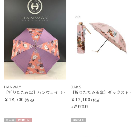
N
料
N
HANWAY
DAKS
【折りたたみ傘】ハンウェイ（ＨＡＮＷＡＹ） Decoracion floral de f （デコラティオン・フローラル・デ・エフ）
【折りたたみ雨傘】ダックス (DAKS) ダックスベア サテン 折りたたみ傘
￥18,700
￥12,100
(税込)
(税込)
＃送料無料
再入
WOME
UNISE
荷
N
X