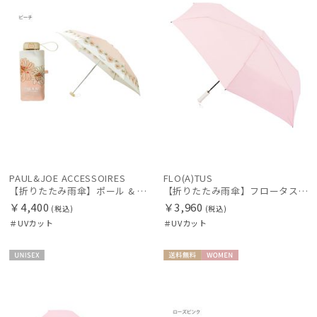
PAUL&JOE ACCESSOIRES
FLO(A)TUS
【折りたたみ雨傘】ポール & ジョー (PAUL & JOE ACCESSOIRES) クリザンテーム コンパクト UV
【折りたたみ雨傘】フロータス（FLO(A)TUS）プレーン55 超撥水傘 晴雨兼用 UV対応
￥4,400
￥3,960
(税込)
(税込)
＃UVカット
＃UVカット
UNISE
送料無
WOME
X
料
N