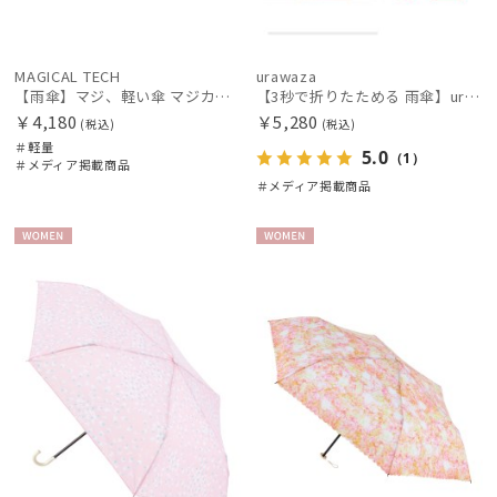
MAGICAL TECH
urawaza
【雨傘】マジ、軽い傘 マジカルテック (MAGICAL TECH) ヘムボーダー【公式ムーンバット】 レディース メンズ ユニセックス 男女兼用 晴雨兼用 超軽量 UV
【3秒で折りたためる 雨傘】urawaza(ウラワザ) slim 50cmUV プレーン UV加工
￥4,180
￥5,280
(税込)
(税込)
＃軽量
5.0
（1）
＃メディア掲載商品
＃メディア掲載商品
WOME
WOME
N
N