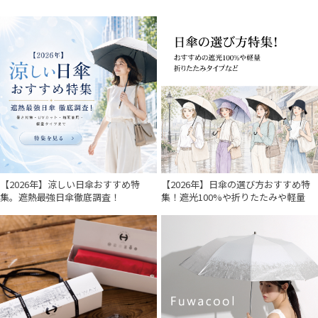
帽子
その他
カラー
価格・割引率
【2026年】涼しい日傘おすすめ特
【2026年】日傘の選び方おすすめ特
在庫表示
集。遮熱最強日傘徹底調査！
集！遮光100%や折りたたみや軽量
販売状況
入荷状況