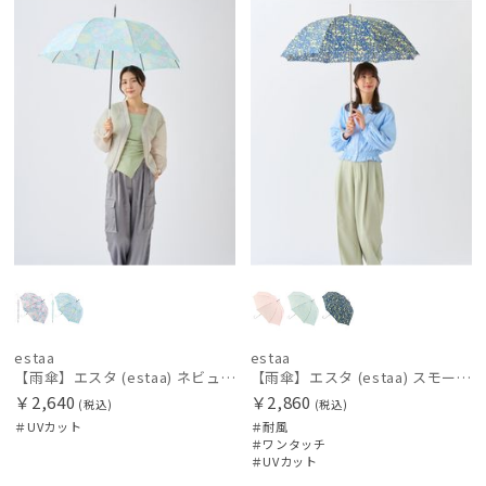
N
N
価格の高い
順
レディース
メンズ
キッズ
価格の低い
順
カテゴリー
人気順
ブランド
売上点数順
DAKS
お気に入り
ダックス
順
estaa
エスタ
estaa
estaa
【雨傘】エスタ (estaa) ネビュラ 晴雨兼用 UV対応
【雨傘】エスタ (estaa) スモールガーデン 耐風傘 ジャンプ傘 晴雨兼用 UV対応
FLO(A)TUS
￥2,640
￥2,860
フロータス
(税込)
(税込)
＃UVカット
＃耐風
＃ワンタッチ
FURLA
＃UVカット
フルラ