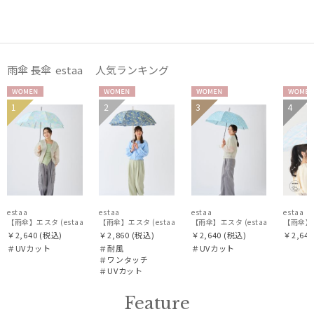
MAGICAL TECH
マジカルテック
MIRACLE TECH
雨傘 長傘 estaa 人気ランキング
ミラクルテック
PAUL&JOE ACCESSOIRES
WOME
WOME
WOME
WOM
1
2
3
4
N
N
N
N
ポールアンドジョー アクセソワ
POLO RALPH LAUREN
ポロ ラルフ ローレン
SWASH LONDON
スウォッシュロンドン
estaa
estaa
estaa
estaa
【雨傘】エスタ (estaa) ネビュラ 晴雨兼用 UV対応
【雨傘】エスタ (estaa) スモールガーデン 耐風傘 
【雨傘】エスタ (es
urawaza
￥2,640
(税込)
￥2,860
(税込)
￥2,640
(税込)
￥2,640
＃UVカット
＃耐風
＃UVカット
ウラワザ
＃ワンタッチ
＃UVカット
傘機能
Feature