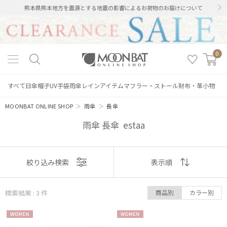
熊本県熊本地方を震源とする地震の影響によるお荷物のお届けについて
0
すべて
日傘
帽子
UV手袋
雨傘
レインアイテム
マフラー・ストール
財布・革小物
MOONBAT ONLINE SHOP
＞
雨傘
＞
長傘
雨傘 長傘 estaa
表示
絞り込み検索
表示順
順
絞り込み
検索結果 : 3
件
商品別
カラー別
おすすめ
WOME
WOME
新着