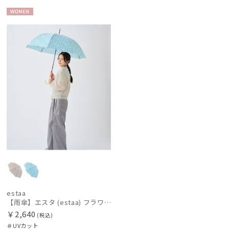
Fuwacool®
WOME
フワクール®
N
Gracy
グレイシー
HANWAY
ハンウェイ
HIROKO KOSHINO
ヒロコ コシノ
LANVIN COLLECTION
ランバン コレクション
LANVIN en Bleu
ランバン オン ブルー
estaa
【雨傘】エスタ (estaa) フラワーベッド 晴雨兼用 UV対応
MACKINTOSH PHILOSOPHY
￥2,640
(税込)
マッキントッシュ フィロソフィー
＃UVカット