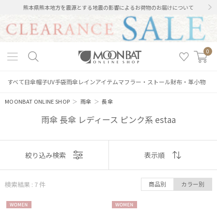
熊本県熊本地方を震源とする地震の影響によるお荷物のお届けについて
0
すべて
日傘
帽子
UV手袋
雨傘
レインアイテム
マフラー・ストール
財布・革小物
MOONBAT ONLINE SHOP
＞
雨傘
＞
長傘
雨傘 長傘 レディース ピンク系 estaa
表示
絞り込み検索
表示順
順
検索結果 : 7
件
商品別
カラー別
おすすめ
WOME
WOME
新着