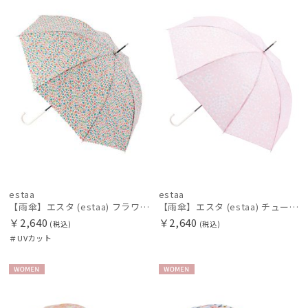
N
N
FLO(A)TUS
フロータス
FURLA
フルラ
Fuwacool®
フワクール®
HANWAY
ハンウェイ
estaa
estaa
HELEN KAMINSKI
【雨傘】エスタ (estaa) フラワーベッド 晴雨兼用 UV対応
【雨傘】エスタ (estaa) チューリップバード 手開き 長傘 晴雨兼用 UV
ヘレンカミンスキー
￥2,640
￥2,640
(税込)
(税込)
＃UVカット
LANVIN COLLECTION
ランバン コレクション
WOME
WOME
LANVIN en Bleu
N
N
ランバン オン ブルー