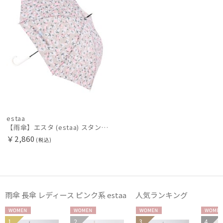
POLO RALPH LAUREN
ポロ ラルフ ローレン
SWASH LONDON
スウォッシュロンドン
urawaza
ウラワザ
傘機能
estaa
【雨傘】エスタ (estaa) スタンプフラワー 長傘 晴雨兼用 UV 耐風傘 ジャンプ式
￥2,860
(税込)
その他
カラー
雨傘 長傘 レディース ピンク系 estaa 人気ランキング
WOME
WOME
WOME
WOM
1
2
3
4