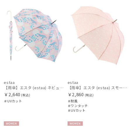
絞り込み
N
N
価格の高い
順
価格の低い
順
レディース
メンズ
キッズ
人気順
カテゴリー
売上点数順
お気に入り
ブランド
順
estaa
estaa
BLUNT
【雨傘】エスタ (estaa) ネビュラ 晴雨兼用 UV対応
【雨傘】エスタ (estaa) スモールガーデン 耐風傘 ジャンプ傘 晴雨兼用 UV対応
ブラント
￥2,640
￥2,860
(税込)
(税込)
＃UVカット
＃耐風
DAKS
＃ワンタッチ
＃UVカット
ダックス
estaa
WOME
WOME
エスタ