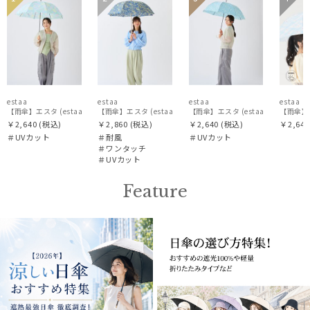
N
N
N
N
価格・割引率
在庫表示
estaa
estaa
estaa
estaa
【雨傘】エスタ (estaa) ネビュラ 晴雨兼用 UV対応
【雨傘】エスタ (estaa) スモールガーデン 耐風傘 
【雨傘】エスタ (es
￥2,640
(税込)
￥2,860
(税込)
￥2,640
(税込)
￥2,640
＃UVカット
＃耐風
＃UVカット
販売状況
＃ワンタッチ
＃UVカット
Feature
入荷状況