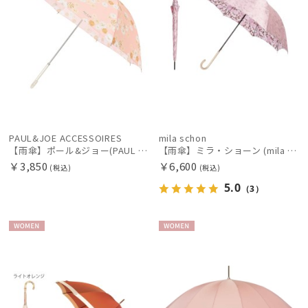
PAUL&JOE ACCESSOIRES
mila schon
【雨傘】ポール&ジョー(PAUL & JOE ACCESSOIRES) クリザンテーム 長傘【公式ムーンバット】 レディース 花 UV加工 グラス骨
【雨傘】ミラ・ショーン (mila schon) 花柄 長傘 レディース 【公式ムーンバット】 ブランド 耐風傘 ジャンプ式 グラスファイバー ギフト
￥3,850
￥6,600
(税込)
(税込)
5.0
（3）
WOME
WOME
N
N