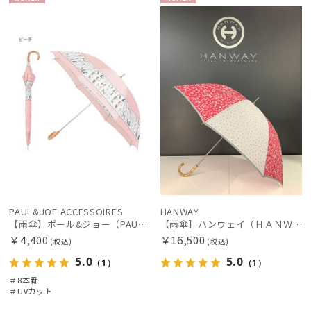
WOME
WOME
その他
N
N
カラー
PAUL&JOE ACCESSOIRES
HANWAY
【雨傘】ポール&ジョー（PAUL & JOE ACCESSOIRES）ABC GARDEN UV
【雨傘】ハンウェイ（ＨＡＮＷＡＹ）Ariana（アリアナ）
価格・割引率
￥4,400
￥16,500
(税込)
(税込)
5.0
5.0
（1）
（1）
在庫表示
＃8本骨
＃UVカット