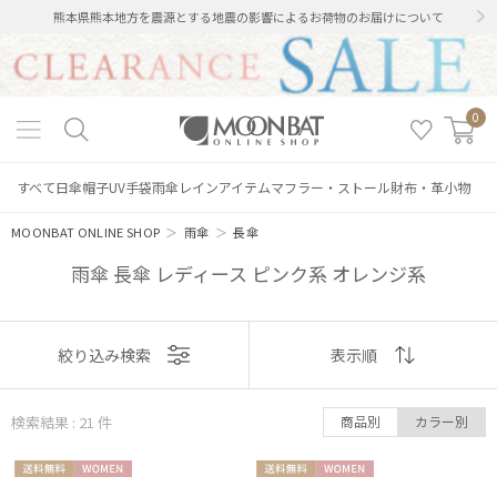
熊本県熊本地方を震源とする地震の影響によるお荷物のお届けについて
0
すべて
日傘
帽子
UV手袋
雨傘
レインアイテム
マフラー・ストール
財布・革小物
MOONBAT ONLINE SHOP
＞
雨傘
＞
長傘
雨傘 長傘 レディース ピンク系 オレンジ系
表示
絞り込み検索
表示順
順
検索結果 : 21
件
商品別
カラー別
おすすめ
送料無
WOME
送料無
WOME
新着