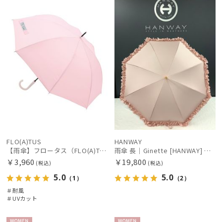
X
N
カテゴリー
ブランド
傘機能
マフラー・ストール・スカーフ
FLO(A)TUS
HANWAY
帽子
【雨傘】フロータス（FLO(A)TUS） プレーン60 超撥水傘 晴雨兼用 UV対応 耐風
雨傘 長｜Ginette [HANWAY] @maruyumi様ご紹介アイテム
￥3,960
￥19,800
(税込)
(税込)
5.0
5.0
財布・革小物
（1）
（2）
＃耐風
＃UVカット
手袋・アームカバー