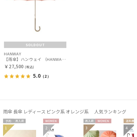
SOLDOUT
HANWAY
【雨傘】ハンウェイ （HANWAY ）真田耳（サナダミミ）長傘 日本製 カーボン骨
￥27,500
(税込)
5.0
（2）
雨傘 長傘 レディース ピンク系 オレンジ系 人気ランキング
予約
再入
WOME
再入
WOME
送料
1
2
3
4
WOME
荷
N
荷
N
料