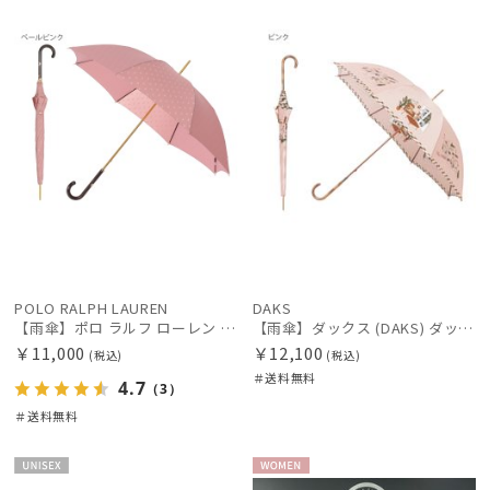
料
N
料
N
価格の高い
順
価格の低い
順
人気順
売上点数順
お気に入り
順
POLO RALPH LAUREN
DAKS
【雨傘】ポロ ラルフ ローレン (POLO RALPH LAUREN) ロゴ ジャカード 長傘 【公式ムーンバット】レディース 日本製 グラスファイバー
【雨傘】ダックス (DAKS) ダックスベア サテン
絞り込み
￥11,000
￥12,100
(税込)
(税込)
＃送料無料
4.7
（3）
＃送料無料
レディース
メンズ
キッズ
UNISE
WOME