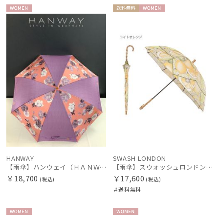
販売状況
WOME
送料無
WOME
N
料
N
入荷状況
HANWAY
SWASH LONDON
【雨傘】ハンウェイ（ＨＡＮＷＡＹ） Decoracion floral de f （デコラティオン・フローラル・デ・エフ）
【雨傘】スウォッシュロンドン (SWASH LONDON) Citrus UV加工
￥18,700
￥17,600
(税込)
(税込)
＃送料無料