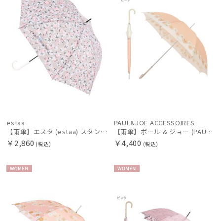
estaa
PAUL&JOE ACCESSOIRES
【雨傘】エスタ (estaa) スタンプフラワー 長傘 晴雨兼用 UV 耐風傘 ジャンプ式
【雨傘】ポール & ジョー (PAUL & JOE ACCESSOIRES) クリザンテーム 長傘 RP10172
￥2,860
￥4,400
(税込)
(税込)
WOME
WOME
N
N