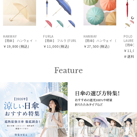
N
HANWAY
FURLA
HANWAY
POLO R
【雨傘】 ハンウェイ （HANWAY） Couturier クチュリエ 長傘 日本製
【雨傘】 フルラ (FURLA) カラーボーダー ロゴプリント 長傘
【雨傘】ハンウェイ （HANWAY 
LAUREN
￥19,800
(税込)
￥11,000
(税込)
￥27,500
(税込)
￥11,00
＃送料
Feature