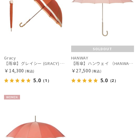
SOLDOUT
Gracy
HANWAY
【雨傘】グレイシー (GRACY) 日本製 バイカラー 長傘 【公式ムーンバット】 日本製 12本骨 ギフト
【雨傘】ハンウェイ （HANWAY ）真田耳（サナダミミ）長傘 日本製 カーボン骨
￥14,300
￥27,500
(税込)
(税込)
5.0
5.0
（1）
（2）
WOME
N