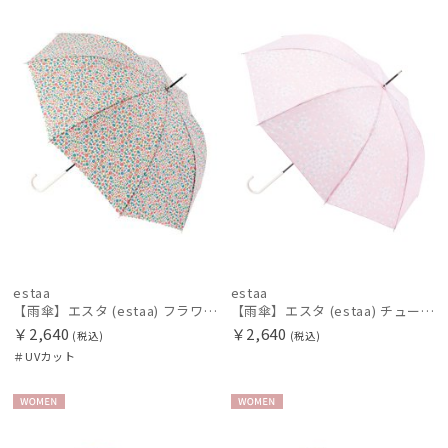
WOME
WOME
N
N
estaa
estaa
【雨傘】エスタ (estaa) フラワーベッド 晴雨兼用 UV対応
【雨傘】エスタ (estaa) チューリップバード 手開き 長傘 晴雨兼用 UV
￥2,640
￥2,640
(税込)
(税込)
＃UVカット
WOME
WOME
N
N