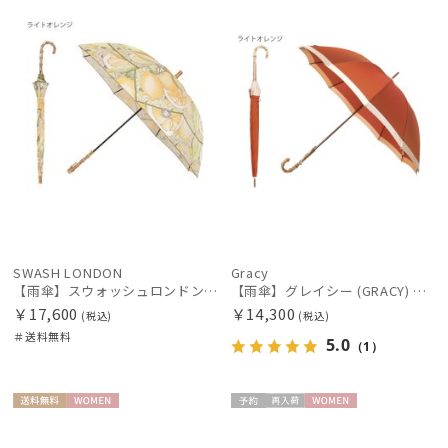
料
N
N
在庫表示
販売状況
入荷状況
SWASH LONDON
Gracy
【雨傘】スウォッシュロンドン (SWASH LONDON) Citrus UV加工
【雨傘】グレイシー (GRACY) 日本製 バイカラー 長傘 【公式ムーンバット】 日本製 12本骨 ギフト
￥17,600
￥14,300
(税込)
(税込)
＃送料無料
5.0
（1）
送料無
WOME
予約
再入
WOME
料
N
荷
N