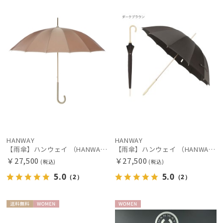
荷
N
N
価格の高い
順
価格の低い
絞り込み
順
人気順
売上点数順
レディース
メンズ
キッズ
お気に入り
順
カテゴリー
HANWAY
HANWAY
【雨傘】ハンウェイ （HANWAY ）真田耳（サナダミミ）長傘 日本製 カーボン骨
【雨傘】ハンウェイ （HANWAY ）真田耳（サナダミミ）長傘 日本製 カーボン骨
￥27,500
￥27,500
(税込)
(税込)
ブランド
5.0
5.0
（2）
（2）
傘機能
送料無
WOME
WOME