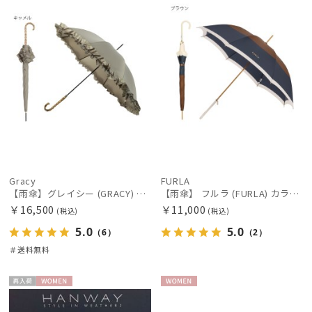
Gracy
FURLA
【雨傘】グレイシー (GRACY) 日本製 無地 フリル 長傘 【公式ムーンバット】 日本製 ギフト
【雨傘】 フルラ (FURLA) カラーボーダー ロゴプリント 長傘 【公式ムーンバット】 レディース 手元チャーム 耐風傘 ジャンプ式 日本製 ギフト 軽量 グラスファイバー
￥16,500
￥11,000
(税込)
(税込)
5.0
5.0
（6）
（2）
＃送料無料
再入
WOME
WOME
荷
N
N