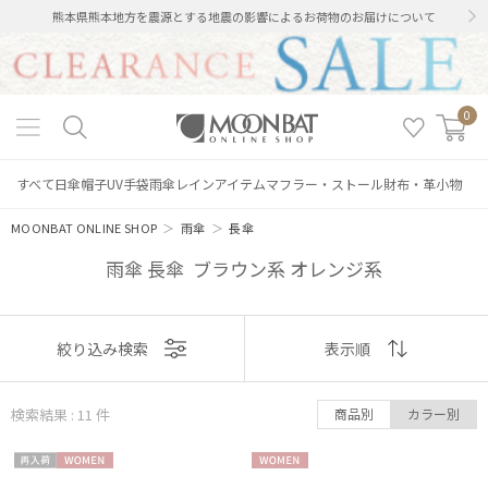
熊本県熊本地方を震源とする地震の影響によるお荷物のお届けについて
0
すべて
日傘
帽子
UV手袋
雨傘
レインアイテム
マフラー・ストール
財布・革小物
MOONBAT ONLINE SHOP
＞
雨傘
＞
長傘
雨傘 長傘 ブラウン系 オレンジ系
表示
絞り込み検索
表示順
順
検索結果 : 11
件
商品別
カラー別
おすすめ
再入
WOME
WOME
新着