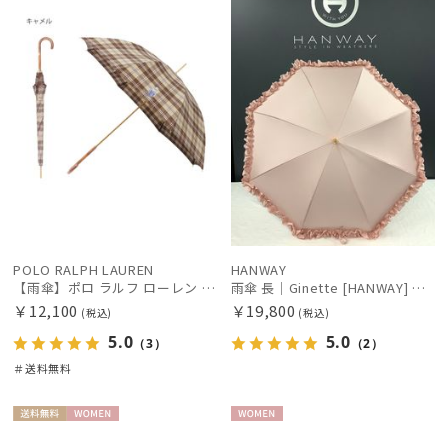
料
N
N
マフラー・ストール・スカーフ
帽子
その他
カラー
POLO RALPH LAUREN
HANWAY
【雨傘】ポロ ラルフ ローレン (POLO RALPH LAUREN) チェック ポロベア ワンポイント 長傘
雨傘 長｜Ginette [HANWAY] @maruyumi様ご紹介アイテム
￥12,100
￥19,800
(税込)
(税込)
5.0
5.0
（3）
（2）
＃送料無料
送料無
WOME
WOME
価格・割引率