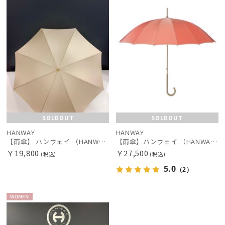
SOLDOUT
SOLDOUT
HANWAY
HANWAY
【雨傘】 ハンウェイ （HANWAY） Couturier クチュリエ 長傘 日本製
【雨傘】ハンウェイ （HANWAY ）真田耳（サナダミミ）長傘 日本製 カーボン骨
￥19,800
￥27,500
(税込)
(税込)
5.0
（2）
WOME
N