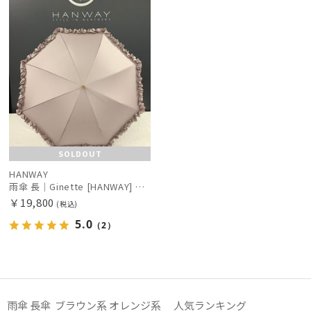
SOLDOUT
HANWAY
雨傘 長｜Ginette [HANWAY] @maruyumi様ご紹介アイテム
￥19,800
(税込)
5.0
（2）
雨傘 長傘 ブラウン系 オレンジ系 人気ランキング