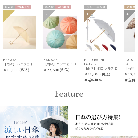
再入
WOME
再入
WOME
予約
再入
送料
1
2
3
4
送料無
WOME
荷
N
荷
N
荷
料
料
N
HANWAY
HANWAY
POLO RALPH
POLO R
【雨傘】 ハンウェイ （HANWAY） Couturier クチュリエ 長傘 日本製
【雨傘】ハンウェイ （HANWAY ）真田耳（サナダミミ）長傘 日
LAUREN
LAUREN
【雨傘】ポロ ラルフ ローレン(POLO R
【雨傘】ポ
￥19,800
(税込)
￥27,500
(税込)
￥11,000
(税込)
￥12,10
＃送料無料
＃送料
Feature