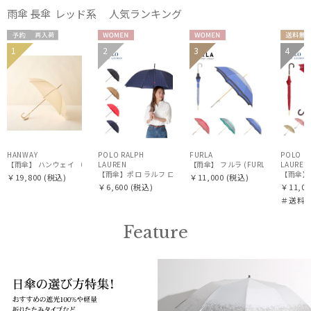
雨傘 長傘 レッド系 人気ランキング
予約
再入
WOME
WOME
送料
1
2
3
4
WOME
荷
N
N
料
価格・割引率
N
在庫表示
販売状況
HANWAY
POLO RALPH
FURLA
POLO R
【雨傘】 ハンウェイ （HANWAY） Couturier クチュリエ 長傘 日本製
LAUREN
【雨傘】 フルラ (FURLA) カラ
LAUREN
【雨傘】ポロ ラルフ ローレン (POLO RALPH L
￥19,800
(税込)
￥11,000
(税込)
￥6,600
(税込)
￥11,00
入荷状況
＃送料
Feature