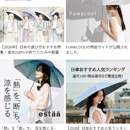
【2026年】日傘の選び方おすすめ特
FUWACOOLの特設サイトが公開され
集！遮光100%や折りたたみや軽量
ました。
「熱」を「断」ち、 涼を感じる -
【2026】日傘おすすめ人気ランキン