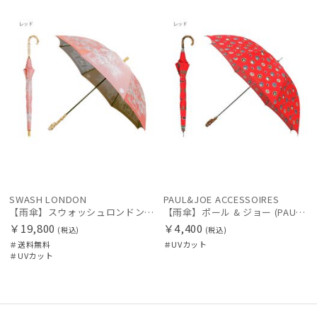
レディース
メンズ
キッズ
料
N
N
価格の高い
順
カテゴリー
価格の低い
順
ブランド
人気順
傘機能
売上点数順
お気に入り
その他
順
SWASH LONDON
PAUL&JOE ACCESSOIRES
【雨傘】スウォッシュロンドン (SWASH LONDON) Ferris Festivity UV加工
【雨傘】ポール & ジョー (PAUL & JOE ACCESSOIRES) CATS CAMEO UV
カラー
￥19,800
￥4,400
(税込)
(税込)
＃送料無料
＃UVカット
＃UVカット