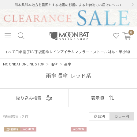
熊本県熊本地方を震源とする地震の影響によるお荷物のお届けについて
0
すべて
日傘
帽子
UV手袋
雨傘
レインアイテム
マフラー・ストール
財布・革小物
MOONBAT ONLINE SHOP
＞
雨傘
＞
長傘
雨傘 長傘 レッド系
表示
絞り込み検索
表示順
絞り込み
順
検索結果 : 2
件
商品別
カラー別
おすすめ
送料無
WOME
WOME
新着