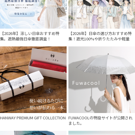
SWASH LONDON
スウォッシュロンドン
urawaza
ウラワザ
【2026年】涼しい日傘おすすめ特
【2026年】日傘の選び方おすすめ特
集。遮熱最強日傘徹底調査！
集！遮光100%や折りたたみや軽量
傘機能
その他
カラー
HANWAY PREMIUM GIFT COLLECTION
FUWACOOLの特設サイトが公開され
ました。
価格・割引率