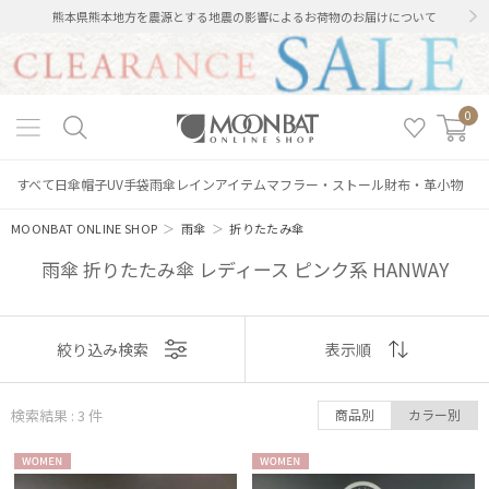
熊本県熊本地方を震源とする地震の影響によるお荷物のお届けについて
0
すべて
日傘
帽子
UV手袋
雨傘
レインアイテム
マフラー・ストール
財布・革小物
MOONBAT ONLINE SHOP
＞
雨傘
＞
折りたたみ傘
雨傘 折りたたみ傘 レディース ピンク系 HANWAY
表示
絞り込み検索
表示順
順
絞り込み
検索結果 : 3
件
商品別
カラー別
おすすめ
WOME
WOME
新着