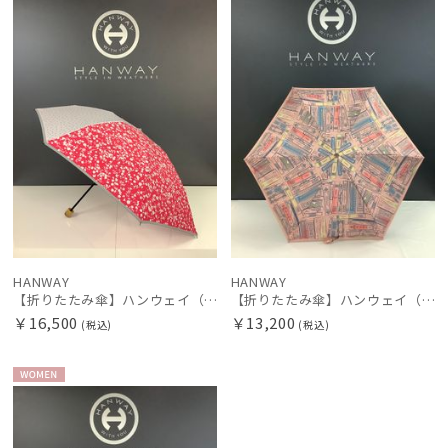
N
N
価格の高い
レディース
メンズ
キッズ
順
価格の低い
カテゴリー
順
人気順
ブランド
売上点数順
BLUNT
お気に入り
ブラント
順
DAKS
HANWAY
HANWAY
ダックス
【折りたたみ傘】ハンウェイ（ＨＡＮＷＡＹ）Ariana（アリアナ）
【折りたたみ傘】ハンウェイ（ＨＡＮＷＡＹ） Bookworm color（ブックワームカラー）
￥16,500
￥13,200
(税込)
(税込)
estaa
エスタ
WOME
FLO(A)TUS
N
フロータス