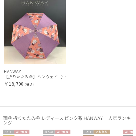
FURLA
フルラ
Fuwacool®
フワクール®
HANWAY
ハンウェイ
HELEN KAMINSKI
ヘレンカミンスキー
HANWAY
【折りたたみ傘】ハンウェイ（ＨＡＮＷＡＹ） Decoracion floral de f （デコラティオン・フローラル・デ・エフ）
LANVIN COLLECTION
￥18,700
(税込)
ランバン コレクション
LANVIN en Bleu
ランバン オン ブルー
雨傘 折りたたみ傘 レディース ピンク系 HANWAY 人気ランキ
MACKINTOSH PHILOSOPHY
ング
マッキントッシュ フィロソフィー