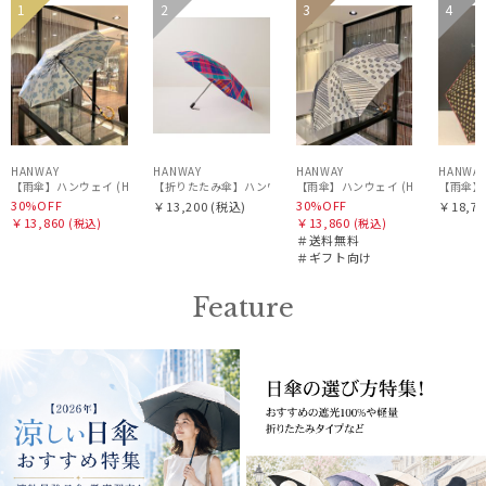
セー
WOME
再入
WOME
セー
送料無
WOM
MAGICAL TECH
1
2
3
4
ギフト
ル
N
荷
N
ル
料
N
マジカルテック
WOME
向け
N
masu
マス
mila schon
ミラ・ショーン
HANWAY
HANWAY
HANWAY
HANWA
【折りたたみ傘】ハンウェイ（ＨＡＮＷＡＹ） Check&Check
【雨傘】ハンウェイ (HANWAY) Lily CJ（リリー・シー・ジェー） 日本製 親骨：51～55c
【雨傘】ハ
【雨傘】ハンウェイ (HANWA
30%OFF
30%OFF
￥13,200
(税込)
￥18,70
MIRACLE TECH
￥13,860
￥13,860
(税込)
(税込)
ミラクルテック
＃送料無料
＃ギフト向け
OTHER BRAND
Feature
アザーブランド
PAUL&JOE ACCESSOIRES
ポールアンドジョー アクセソワ
POLO RALPH LAUREN
ポロ ラルフ ローレン