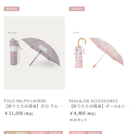
WOME
WOME
カラー
N
N
価格・割引率
POLO RALPH LAUREN
PAUL&JOE ACCESSOIRES
【折りたたみ雨傘】ポロ ラルフ ローレン（POLO RALPH LAUREN）ツイルフラワー 日本製
【折りたたみ雨傘】ポール&ジョー（PAUL & JOE ACCESSOIRES）ABC GARDEN UV 簡単開閉
在庫表示
￥11,000
￥4,400
(税込)
(税込)
＃UVカット
販売状況