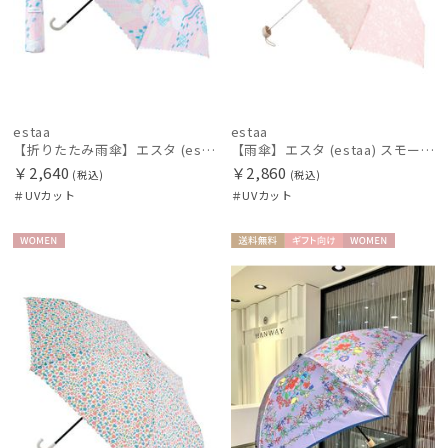
estaa
estaa
【折りたたみ雨傘】エスタ (estaa) ネビュラ 晴雨兼用 UV対応
【雨傘】エスタ (estaa) スモールガーデン 5flat コンパクトミニ 晴雨兼用 UV対応
￥2,640
￥2,860
(税込)
(税込)
＃UVカット
＃UVカット
WOME
送料無
ギフト
WOME
N
料
向け
N