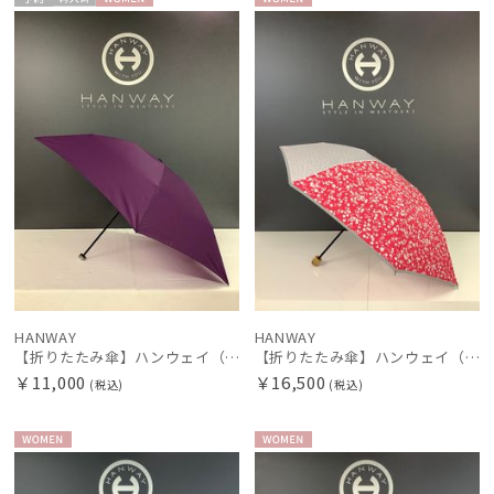
予約
再入
WOME
WOME
荷
N
N
HANWAY
HANWAY
【折りたたみ傘】ハンウェイ（ＨＡＮＷＡＹ）Solid（ソリッド）
【折りたたみ傘】ハンウェイ（ＨＡＮＷＡＹ）Ariana（アリアナ）
￥11,000
￥16,500
(税込)
(税込)
WOME
WOME
N
N