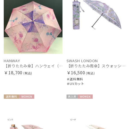
HANWAY
SWASH LONDON
【折りたたみ傘】ハンウェイ（ＨＡＮＷＡＹ） Diario（ディアリオ）
【折りたたみ雨傘】スウォッシュロンドン (SWASH LONDON) Flora Hue UV加工
￥18,700
￥16,500
(税込)
(税込)
＃送料無料
＃UVカット
送料無
WOME
再入
WOME
料
N
荷
N