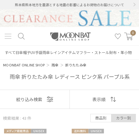
熊本県熊本地方を震源とする地震の影響によるお荷物のお届けについて
0
すべて
日傘
帽子
UV手袋
雨傘
レインアイテム
マフラー・ストール
財布・革小物
MOONBAT ONLINE SHOP
＞
雨傘
＞
折りたたみ傘
雨傘 折りたたみ傘 レディース ピンク系 パープル系
表示
絞り込み検索
表示順
順
検索結果 : 43
件
商品別
カラー別
おすすめ
メディア掲
UNISE
送料無
UNISE
新着