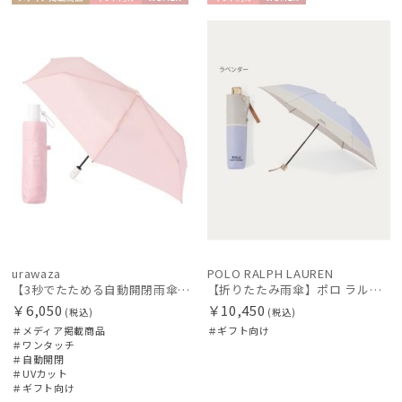
レディース
メンズ
キッズ
メディア掲
ギフト
WOME
ギフト
WOME
載商品
向け
N
向け
N
カテゴリー
ブランド
傘機能
マフラー・ストール・スカーフ
urawaza
POLO RALPH LAUREN
帽子
【3秒でたためる自動開閉雨傘】urawaza 小町（ウラワザ）Auto plane50 ワンタッチ開閉
【折りたたみ雨傘】ポロ ラルフ ローレン（POLO RALPH LAUREN）バイカラーツイルロゴ刺繍
￥6,050
￥10,450
(税込)
(税込)
＃メディア掲載商品
＃ギフト向け
手袋・アームカバー
＃ワンタッチ
＃自動開閉
＃UVカット
＃ギフト向け
その他