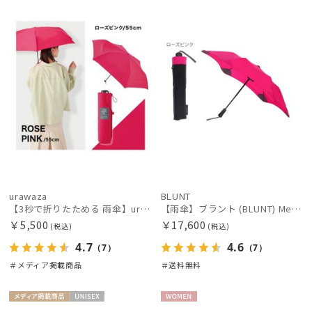
載商品
X
料
X
価格の高い
順
価格の低い
順
人気順
売上点数順
お気に入り
順
urawaza
BLUNT
【3秒で折りたためる 雨傘】urawaza(ウラワザ) slim 55cmUV プレーン UV加工
【雨傘】ブラント (BLUNT) Metro メトロ 無地 折りたたみ傘【公式ムーンバット】ユニセックス レディース 男女兼用 丈夫な傘 パッケージ入り 専用ボックス リニューアル
￥5,500
￥17,600
(税込)
(税込)
4.7
4.6
（7）
（7）
＃メディア掲載商品
＃送料無料
メディア掲
UNISE
WOME