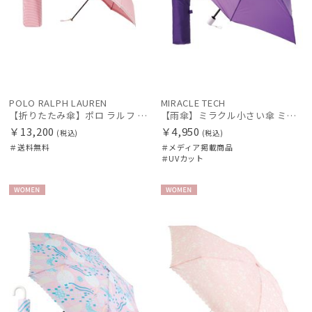
POLO RALPH LAUREN
MIRACLE TECH
【折りたたみ傘】ポロ ラルフ ローレン(POLO RALPH LAUREN) 千鳥格子×POLO PONY ロゴ
【雨傘】ミラクル小さい傘 ミラクルテック (MIRACLE TECH) 自動開閉傘 最小折りたたみ傘 晴雨兼用 UV レディース メンズ ユニセックス
￥13,200
￥4,950
(税込)
(税込)
＃送料無料
＃メディア掲載商品
＃UVカット
WOME
WOME
N
N