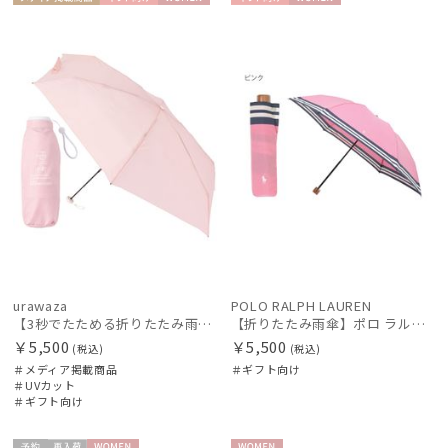
メディア掲
ギフト
WOME
ギフト
WOME
入荷状況
載商品
向け
N
向け
N
urawaza
POLO RALPH LAUREN
【3秒でたためる折りたたみ雨傘】urawaza 小町（ウラワザ）コンパクトミニ
【折りたたみ雨傘】ポロ ラルフ ローレン（POLO RALPH LAUREN）ボーダー
￥5,500
￥5,500
(税込)
(税込)
＃メディア掲載商品
＃ギフト向け
＃UVカット
＃ギフト向け