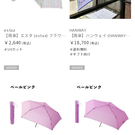
estaa
HANWAY
【雨傘】エスタ (estaa) フラワーベッド 晴雨兼用 UV対応
【雨傘】ハンウェイ (HANWAY) Dieffe Kinloch(ディエッフェ・キンロック) コラボ 折りたたみ傘 カーニバルブロッサム
￥2,640
￥18,700
(税込)
(税込)
＃UVカット
＃送料無料
＃ギフト向け
UNISE
UNISE
X
X