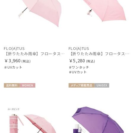
FLO(A)TUS
FLO(A)TUS
【折りたたみ雨傘】フロータス（FLO(A)TUS）プレーン55 超撥水傘 晴雨兼用 UV対応
【折りたたみ雨傘】フロータス（FLO(A)TUS）プレーン60 超撥水傘 晴雨兼用 UV対応 自動開閉 大きめ
￥3,960
￥5,280
(税込)
(税込)
＃UVカット
＃ワンタッチ
＃UVカット
送料無
WOME
メディア掲
UNISE
料
N
載商品
X