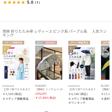
5.0
（1）
雨傘 折りたたみ傘 レディース ピンク系 パープル系 人気ラン
キング
メディア掲
セー
WOME
メディア掲
送料
1
2
3
4
UNISE
UNISE
載商品
ル
N
載商品
料
X
X
urawaza
HANWAY
urawaza
BLUNT
【3秒で折りたためる 雨傘】urawaza(ウラワザ) slim 55cmUV プレーン UV加工
【3秒で折りたためる 雨傘】urawaza
【雨傘】
30%OFF
￥5,500
(税込)
￥6,380
(税込)
￥17,60
￥13,860
(税込)
＃メディア掲載商品
＃メディア掲載商品
＃送料
＃ワンタッチ