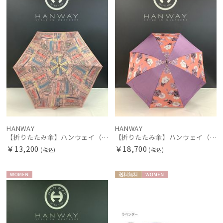
HANWAY
HANWAY
【折りたたみ傘】ハンウェイ（ＨＡＮＷＡＹ） Bookworm color（ブックワームカラー）
【折りたたみ傘】ハンウェイ（ＨＡＮＷＡＹ） Decoracion floral de f （デコラティオン・フローラル・デ・エフ）
￥13,200
￥18,700
(税込)
(税込)
WOME
送料無
WOME
N
料
N