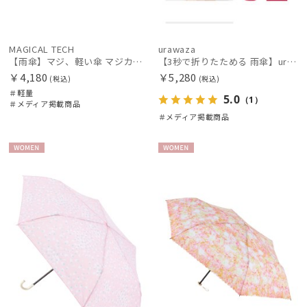
MAGICAL TECH
urawaza
【雨傘】マジ、軽い傘 マジカルテック (MAGICAL TECH) ヘムボーダー【公式ムーンバット】 レディース メンズ ユニセックス 男女兼用 晴雨兼用 超軽量 UV
【3秒で折りたためる 雨傘】urawaza(ウラワザ) slim 50cmUV プレーン UV加工
￥4,180
￥5,280
(税込)
(税込)
＃軽量
5.0
（1）
＃メディア掲載商品
＃メディア掲載商品
WOME
WOME
N
N