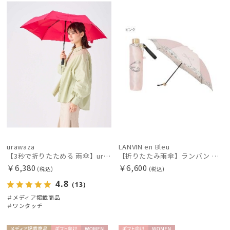
載商品
X
N
urawaza
LANVIN en Bleu
【3秒で折りたためる 雨傘】urawaza(ウラワザ) slim WJ55cmUV プレーン UV加工 自動開閉
【折りたたみ雨傘】ランバン オン ブルー（LANVIN en Bleu）デイジーリボン クイックアーチ 簡単開閉
￥6,380
￥6,600
(税込)
(税込)
絞り込み
4.8
（13）
＃メディア掲載商品
＃ワンタッチ