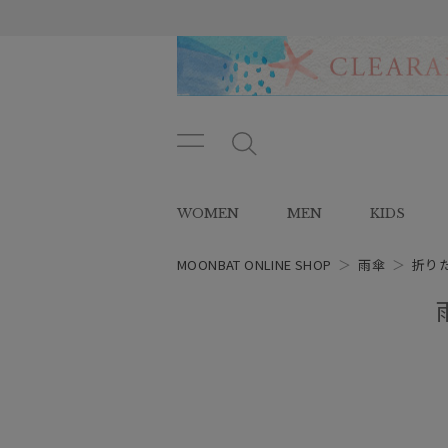
メニ
メ
ュー
ニ
ボタ
ュ
WOMEN
MEN
KIDS
ン
ー
ボ
タ
MOONBAT ONLINE SHOP
＞
雨傘
＞
折り
ン
レディース
スタイル