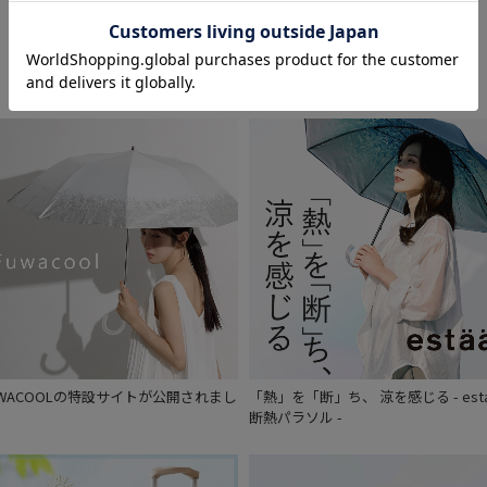
Feature
UWACOOLの特設サイトが公開されまし
「熱」を「断」ち、 涼を感じる - est
。
断熱パラソル -