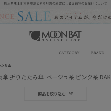
熊本県熊本地方を震源とする地震の影響によるお荷物のお届けについて
雨傘・日傘・マフラー・ストール・
帽子の通販｜MOONBAT ONLINE
SHOP（ムーンバットオンラインシ
CATEGORY
BRAND
ョップ）
たたみ傘
雨傘 折りたたみ傘 ベージュ系 ピンク系 DAK
メンズ
商品を絞り込む
ブランド