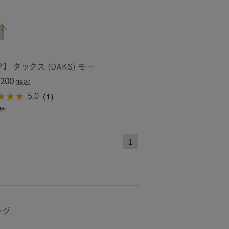
【雨傘】 ダックス (DAKS) モノグラムジャガード 折りたたみ傘 【公式ムーンバット】 レディース 日本製 軽量 グラスファイバー ギフト ギフト
200
(税込)
5.0
（1）
無料
～
1
～
ング