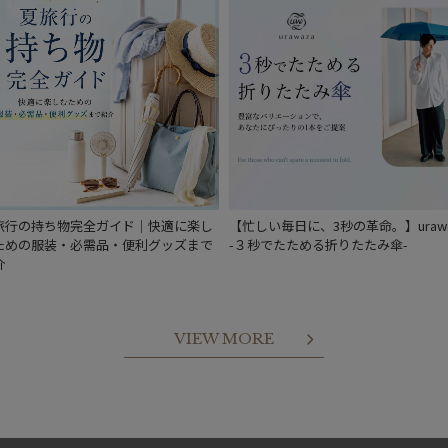
旅行の持ち物完全ガイド｜快適に楽し
【忙しい毎日に、3秒の革命。】urawa
ための服装・必需品・便利グッズまで
-３秒でたためる折りたたみ傘-
介
VIEW MORE