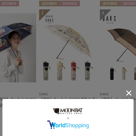
アザーブランド
WOMEN
送料無料
WOMEN
送料無料
WOMEN
3
4
PAUL&JOE ACCESSOIRES
販売状況
ポールアンドジョー アクセソワ
通常
POLO RALPH LAUREN
ポロ ラルフ ローレン
入荷状況
SWASH LONDON
スウォッシュロンドン
予約
urawaza
新着
ウラワザ
DAKS
DAKS
) モノグラム 折りたたみ傘
【折りたたみ雨傘】ダックス (DAKS) ダックスベア サテン 折りたたみ傘
【雨傘】ダックス (DAKS) 街並み 日本製 折りたたみ傘
【雨傘】 ダックス (D
込)
￥12,100
(税込)
￥13,200
(税込)
＃送料無料
＃送料無料