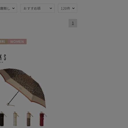
庫無し
おすすめ順
120件
熱
遮光
(2)
(2)
1
軽量
)
(2)
ンプ式
暑さ対策
(1)
(4)
料
WOMEN
：～50cm
親骨：51～
55cm
(5)
トにおすす
)