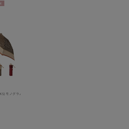
セール
もうすぐ
再入荷
AKS) モノグラムジャガード 折りたたみ傘 【公式ムーンバット】 レディース 日本製 軽