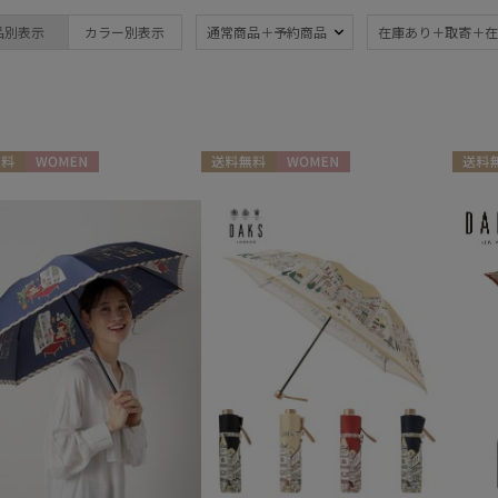
ブランド
傘機能
品別表示
カラー別表示
通常商品＋予約商品
在庫あり＋取寄＋在
BLUNT
晴雨兼用
遮
(4)
ブラント
一級遮光
UV
DAKS
(4)
(4
ダックス
耐風傘
ジャ
estaa
(1)
料
WOMEN
送料無料
WOMEN
送料無
エスタ
紫外線対策
親骨
(4)
FLO(A)TUS
(4)
フロータス
FURLA
親骨：56～
フルラ
60cm
(5)
Fuwacool®
フワクール®
Gracy
その他
グレイシー
HANWAY
日本製
ギフ
(5)
ハンウェイ
め
(3
HELEN KAMINSKI