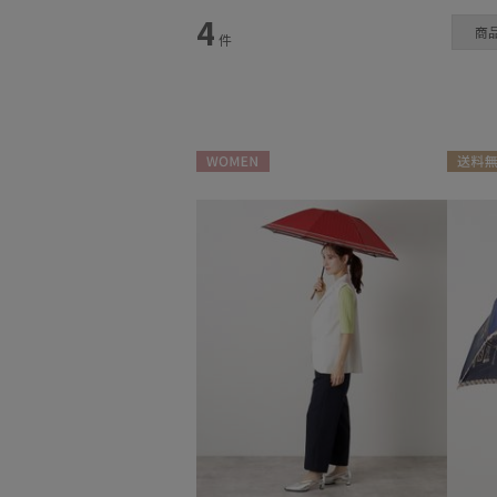
4
カテゴリー
商
件
雨傘
(10)
日傘
(14)
WOMEN
送料無