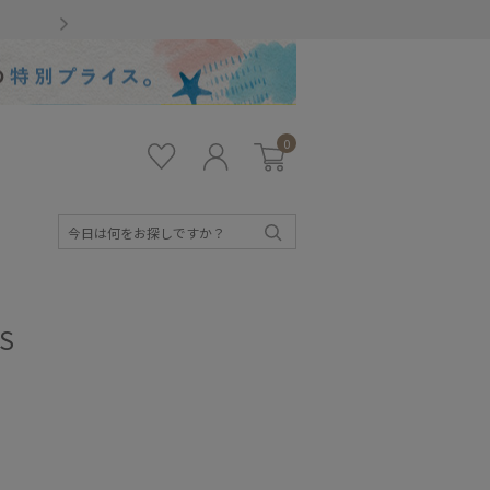
Gmailをお使いのお客様
0
お気
ロ
カー
に入
グ
ト
り
イ
ン
検
索
S
キッズ