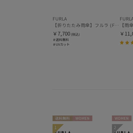
FURLA
FURL
【折りたたみ雨傘】フルラ (FURLA) TORTONA UV 日本製
￥7,700
￥11,
(税込)
＃送料無料
＃UVカット
送料無料
WOMEN
WOMEN
1
2