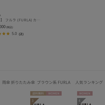
ランバン コレクション
シルク
ウー
(4)
LANVIN en Bleu
ランバン オン ブルー
A
【雨傘】 フルラ (FURLA) カラーボーダー ロゴプリント 折りたたみ傘 【公式ムーンバット】 レディース 日本製 ギフト 軽量 グラスファイバー8本骨
MACKINTOSH
帽子
PHILOSOPHY
000
(税込)
ウォッシャブル
遮
マッキントッシュ フィロソフィー
5.0
（2）
(3)
mila schon
ミラ・ショーン
紫外線対策
暑さ
(2)
OTHER BRAND
アザーブランド
PAUL&JOE ACCESSOIRES
その他
ポールアンドジョー アクセソワ
POLO RALPH LAUREN
WEB限定
日本
(2)
ポロ ラルフ ローレン
SWASH LONDON
雨傘 折りたたみ傘 ブラウン系 FURLA 人気ランキング
スウォッシュロンドン
urawaza
カラー
ウラワザ
送料無料
WOMEN
WOMEN
3
4