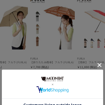
価格・割引率
価格 (円)
割引率 (%)
FURLA
FURLA
【折りたたみ雨傘】フルラ (FURLA) ジャガード モノグラムベア UV 軽量
【折りたたみ雨傘】フルラ (FURLA) TORTONA UV 日本製
【雨傘】 フルラ (FU
)
￥7,700
(税込)
￥11,000
(税込)
＃送料無料
＃UVカット
在庫表示
在庫あり
販売状況