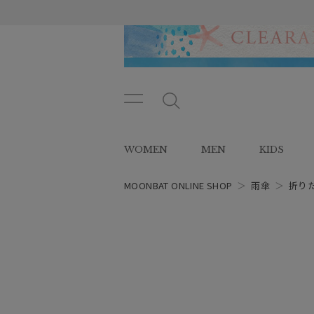
メニ
メ
ュー
ニ
ボタ
ュ
WOMEN
MEN
KIDS
ン
ー
ボ
タ
MOONBAT ONLINE SHOP
＞
雨傘
＞
折り
ン
レディース
スタイル