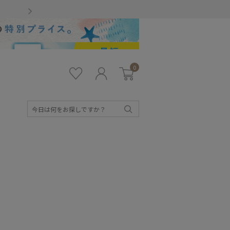
Gmailをお使いのお客様
0
お気
ロ
カー
に入
グ
ト
り
イ
ン
検
索
キッズ