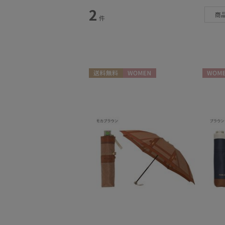
カテゴリー
2
商
件
雨傘
(3)
日傘
(6)
マフラー・ストール
(11)
送料無料
WOMEN
WOME
帽子
(5)