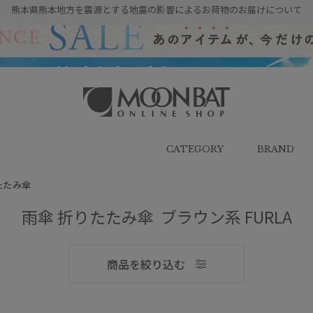
熊本県熊本地方を震源とする地震の影響によるお荷物のお届けについて
雨傘・日傘・マフラー・ストール・
帽子の通販｜MOONBAT ONLINE
SHOP（ムーンバットオンラインシ
CATEGORY
BRAND
ョップ）
たたみ傘
雨傘 折りたたみ傘 ブラウン系 FURLA
メンズ
商品を絞り込む
ブランド