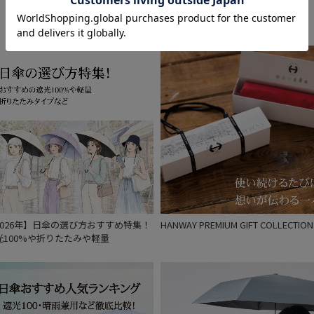
Feature
通常
入荷状況
予約
新着
2026年】日傘の選び方おすすめ特集！
HANWAY PREMIUM GIFT COLLECTION
光100%や折りたたみや軽量