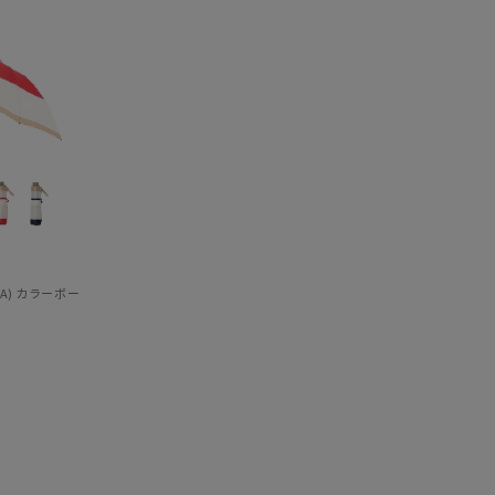
～
RLA) カラーボーダー ロゴプリント 折りたたみ傘 【公式ムーンバット】 レディース 日本
～