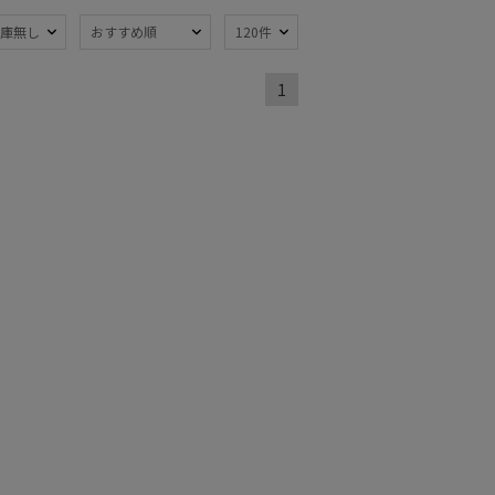
庫無し
おすすめ順
120件
熱
遮光
(3)
(2)
1
軽量
)
(1)
ンプ式
暑さ対策
(1)
(5)
：～50cm
親骨：51～
55cm
(3)
トにおすす
)
カシミヤ
)
(1)