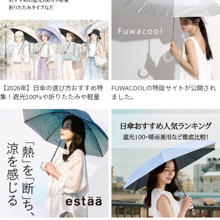
MAGICAL TECH
マジカルテック
mila schon
ミラ・ショーン
OTHER BRAND
【2026年】日傘の選び方おすすめ特
FUWACOOLの特設サイトが公開され
アザーブランド
集！遮光100%や折りたたみや軽量
ました。
PAUL&JOE ACCESSOIRES
ポールアンドジョー アクセソワ
POLO RALPH LAUREN
ポロ ラルフ ローレン
SWASH LONDON
スウォッシュロンドン
urawaza
ウラワザ