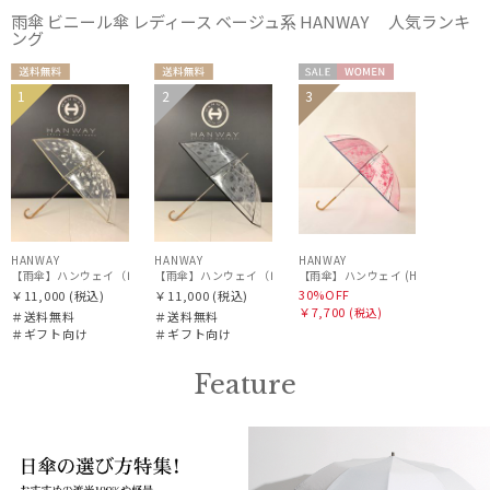
雨傘 ビニール傘 レディース ベージュ系 HANWAY 人気ランキ
ング
Gracy
グレイシー
送料無
送料無
セー
WOME
1
2
3
ギフト
ギフト
HANWAY
料
料
ル
N
WOME
WOME
向け
向け
ハンウェイ
N
N
HELEN KAMINSKI
ヘレンカミンスキー
HIROKO KOSHINO
HANWAY
HANWAY
HANWAY
ヒロコ コシノ
【雨傘】ハンウェイ（ＨＡＮＷＡＹ）Cempasuchil （センパスチル）
【雨傘】ハンウェイ（ＨＡＮＷＡＹ）Amuleto mexicano T
30%OFF
￥11,000
(税込)
￥11,000
(税込)
￥7,700
(税込)
＃送料無料
＃送料無料
LANVIN COLLECTION
＃ギフト向け
＃ギフト向け
ランバン コレクション
Feature
LANVIN en Bleu
ランバン オン ブルー
MACKINTOSH PHILOSOPHY
マッキントッシュ フィロソフィー