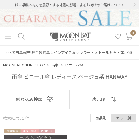
熊本県熊本地方を震源とする地震の影響によるお荷物のお届けについて
0
すべて
日傘
帽子
UV手袋
雨傘
レインアイテム
マフラー・ストール
財布・革小物
MOONBAT ONLINE SHOP
＞
雨傘
＞
ビニール傘
雨傘 ビニール傘 レディース ベージュ系 HANWAY
表示
絞り込み検索
表示順
絞り込み
順
検索結果 : 1
件
商品別
カラー別
おすすめ
送料無
ギフト
WOME
新着