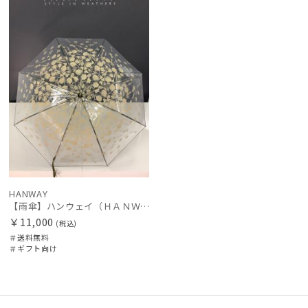
レディース
メンズ
キッズ
料
向け
N
価格の高い
順
カテゴリー
価格の低い
順
ブランド
人気順
DAKS
売上点数順
ダックス
お気に入り
estaa
順
エスタ
HANWAY
FLO(A)TUS
【雨傘】ハンウェイ（ＨＡＮＷＡＹ）Cempasuchil （センパスチル）
フロータス
￥11,000
(税込)
＃送料無料
FURLA
＃ギフト向け
フルラ
Fuwacool®
フワクール®