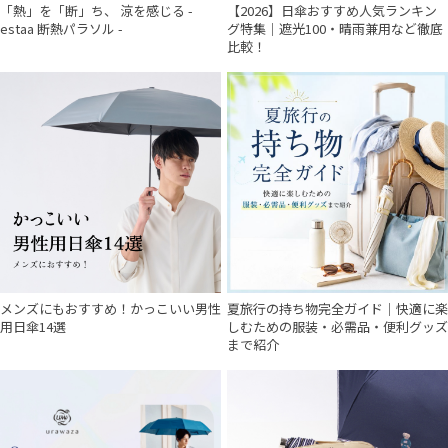
「熱」を「断」ち、 涼を感じる -
【2026】日傘おすすめ人気ランキン
estaa 断熱パラソル -
グ特集｜遮光100・晴雨兼用など徹底
傘機能
比較！
その他
カラー
メンズにもおすすめ！かっこいい男性
夏旅行の持ち物完全ガイド｜快適に楽
用日傘14選
しむための服装・必需品・便利グッズ
まで紹介
価格・割引率
在庫表示