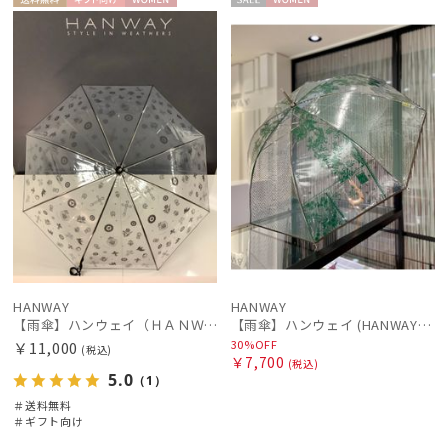
送料無
ギフト
WOME
セー
WOME
新着
料
向け
N
ル
N
レディース
メンズ
キッズ
価格の高い
順
価格の低い
カテゴリー
順
人気順
ブランド
売上点数順
傘機能
お気に入り
順
マフラー・ストール・スカーフ
HANWAY
HANWAY
【雨傘】ハンウェイ（ＨＡＮＷＡＹ）Amuleto mexicano TP（アムレット・メヒカーノ・TP）
【雨傘】ハンウェイ (HANWAY) Vintage rendezvous（ヴィンテージランデブー・ティー・ピー） 親骨：56～60cm
30%OFF
￥11,000
(税込)
帽子
￥7,700
(税込)
5.0
（1）
＃送料無料
手袋・アームカバー
＃ギフト向け