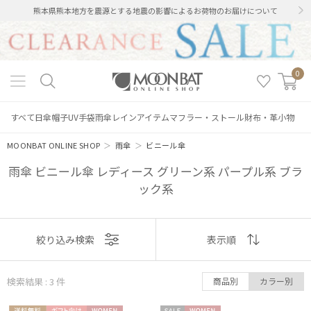
熊本県熊本地方を震源とする地震の影響によるお荷物のお届けについて
0
すべて
日傘
帽子
UV手袋
雨傘
レインアイテム
マフラー・ストール
財布・革小物
MOONBAT ONLINE SHOP
＞
雨傘
＞
ビニール傘
雨傘 ビニール傘 レディース グリーン系 パープル系 ブラ
ック系
表示
絞り込み検索
表示順
順
絞り込み
検索結果 : 3
件
商品別
カラー別
おすすめ