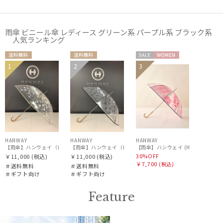
販売状況
雨傘 ビニール傘 レディース グリーン系 パープル系 ブラック系
入荷状況
人気ランキング
送料無
送料無
セー
WOME
1
2
3
ギフト
ギフト
料
料
ル
N
WOME
WOME
向け
向け
N
N
HANWAY
HANWAY
HANWAY
【雨傘】ハンウェイ（ＨＡＮＷＡＹ）Cempasuchil （センパスチル）
【雨傘】ハンウェイ（ＨＡＮＷＡＹ）Amuleto mexicano T
30%OFF
￥11,000
(税込)
￥11,000
(税込)
￥7,700
(税込)
＃送料無料
＃送料無料
＃ギフト向け
＃ギフト向け
Feature