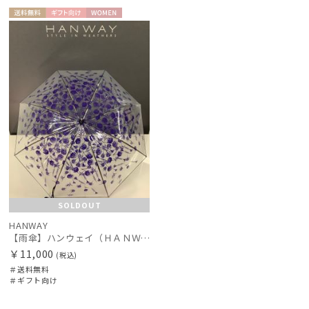
その他
送料無
ギフト
WOME
料
向け
N
カラー
SOLDOUT
HANWAY
価格・割引率
【雨傘】ハンウェイ（ＨＡＮＷＡＹ）Cempasuchil （センパスチル）
￥11,000
(税込)
＃送料無料
在庫表示
＃ギフト向け