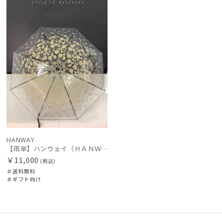
レディース
メンズ
キッズ
料
向け
N
価格の高い
順
カテゴリー
価格の低い
順
ブランド
人気順
傘機能
売上点数順
お気に入り
マフラー・ストール・スカーフ
順
HANWAY
【雨傘】ハンウェイ（ＨＡＮＷＡＹ）Cempasuchil （センパスチル）
帽子
￥11,000
(税込)
＃送料無料
＃ギフト向け
手袋・アームカバー
その他