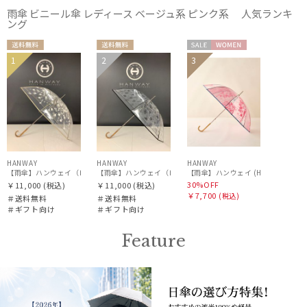
雨傘 ビニール傘 レディース ベージュ系 ピンク系 人気ランキ
ング
カラー
送料無
送料無
セー
WOME
1
2
3
ギフト
ギフト
料
料
ル
N
WOME
WOME
向け
向け
N
N
HANWAY
HANWAY
HANWAY
【雨傘】ハンウェイ（ＨＡＮＷＡＹ）Cempasuchil （センパスチル）
【雨傘】ハンウェイ（ＨＡＮＷＡＹ）Amuleto mexicano T
30%OFF
￥11,000
(税込)
￥11,000
(税込)
価格・割引率
￥7,700
(税込)
＃送料無料
＃送料無料
＃ギフト向け
＃ギフト向け
在庫表示
Feature
販売状況