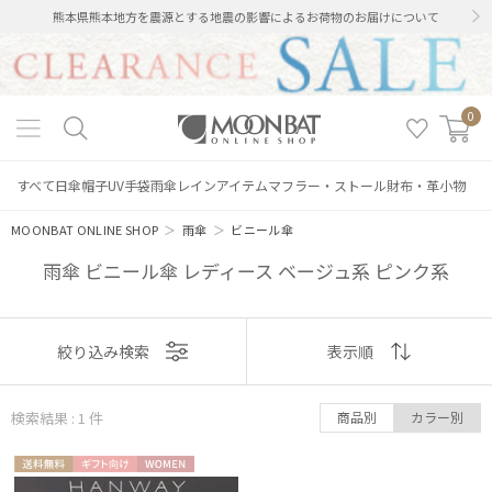
熊本県熊本地方を震源とする地震の影響によるお荷物のお届けについて
0
すべて
日傘
帽子
UV手袋
雨傘
レインアイテム
マフラー・ストール
財布・革小物
MOONBAT ONLINE SHOP
＞
雨傘
＞
ビニール傘
雨傘 ビニール傘 レディース ベージュ系 ピンク系
表示
絞り込み検索
表示順
絞り込み
順
検索結果 : 1
件
商品別
カラー別
おすすめ
送料無
ギフト
WOME
新着