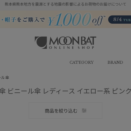
熊本県熊本地方を震源とする地震の影響によるお荷物のお届けについて
雨傘・日傘・マフラー・ストール・
帽子の通販｜MOONBAT ONLINE
SHOP（ムーンバットオンラインシ
CATEGORY
BRAND
ョップ）
ール傘
傘 ビニール傘 レディース イエロー系 ピン
メンズ
商品を絞り込む
ブランド