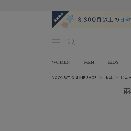
メニ
メ
ュー
ニ
ボタ
ュ
WOMEN
MEN
KIDS
ン
ー
ボ
タ
MOONBAT ONLINE SHOP
＞
雨傘
＞
ビニ
ン
雨
レディース
スタイル