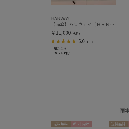
財布・革小物
(2)
HANWAY
【雨傘】ハンウェイ（ＨＡＮＷＡＹ）Amuleto mexicano TP（アムレット・メヒカーノ・TP）
￥11,000
(税込)
5.0
（1）
＃送料無料
＃ギフト向け
雨傘