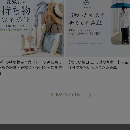
入荷状況
予約
新着
旅行の持ち物完全ガイド｜快適に楽し
【忙しい毎日に、3秒の革命。】urawa
ための服装・必需品・便利グッズまで
-３秒でたためる折りたたみ傘-
介
VIEW MORE