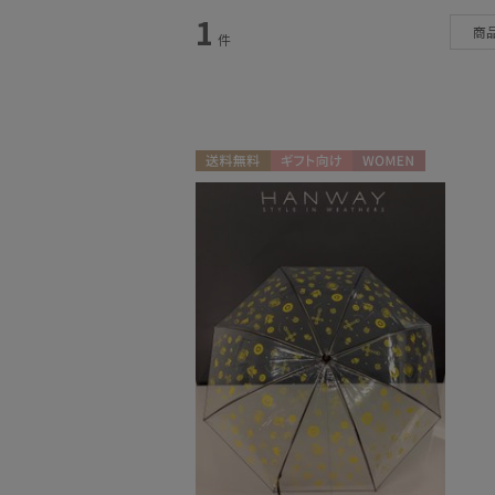
1
カテゴリー
商
件
雨傘
(85)
日傘
(148)
レインアイテム
(32)
送料無料
ギフト向け
WOMEN
マフラー・ストール
(148)
帽子
(23)
雨傘
(7)
手袋・アームカバー
(19)
日傘
(2)
その他
(12)