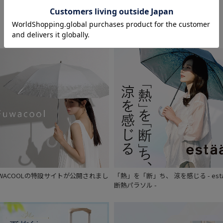
Feature
価格・割引率
価格 (円)
割引率 (%)
在庫表示
在庫あり
UWACOOLの特設サイトが公開されまし
「熱」を「断」ち、 涼を感じる - est
。
断熱パラソル -
販売状況
通常