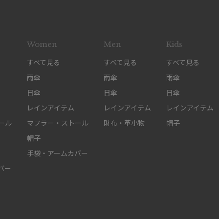
Women
Men
Kids
すべて見る
すべて見る
すべて見る
雨傘
雨傘
雨傘
日傘
日傘
日傘
レインアイテム
レインアイテム
レインアイテム
ール
マフラー・ストール
財布・革小物
帽子
帽子
手袋・アームカバー
バー