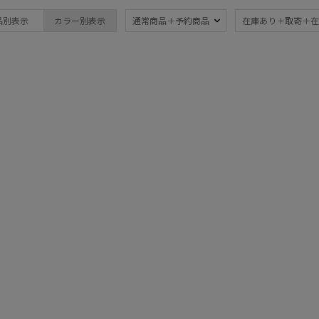
ブランド
傘機能
品別表示
カラー別表示
通常商品＋予約商品
在庫あり＋取寄＋在
BLUNT
晴雨兼用
遮
(131)
ブラント
一級遮光
UV
DAKS
(70)
(1
ダックス
耐風傘
ジャ
estaa
(19)
エスタ
暑さ対策
紫外
(104)
FLO(A)TUS
フロータス
親骨：～50cm
親骨
FURLA
55c
(128)
フルラ
Fuwacool®
親骨：61～
簡単
フワクール®
65cm
(1)
Gracy
グレイシー
ギフトにおすす
HANWAY
め
(6)
ハンウェイ
HELEN KAMINSKI