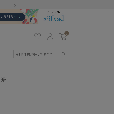
Gmailをお使いのお客様
0
お気
ロ
カー
に入
グ
ト
り
イ
ン
検
索
ク系
キッズ