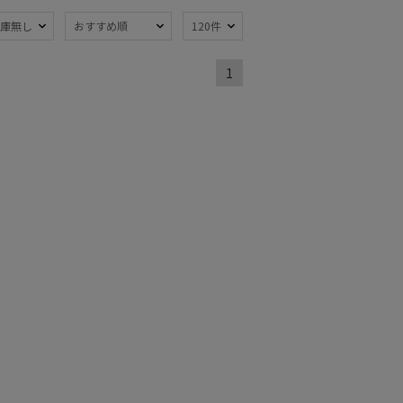
庫無し
おすすめ順
120件
熱
遮光
(93)
(70)
1
軽量
59)
(67)
ンプ式
超撥水
(13)
(3)
線対策
自動開閉傘
(117)
(13)
：51～
親骨：56～
m
60cm
(59)
(31)
開閉傘
3秒でたためる
(28)
(11)