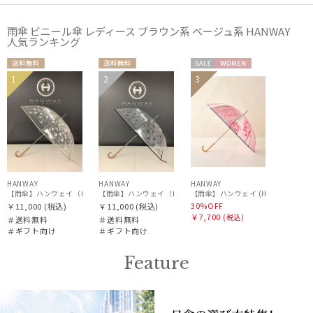
Gracy
雨傘 ビニール傘 レディース ブラウン系 ベージュ系 HANWAY
人気ランキング
グレイシー
HANWAY
送料無
送料無
セー
WOME
1
2
3
ギフト
ギフト
ハンウェイ
料
料
ル
N
WOME
WOME
向け
向け
N
N
HELEN KAMINSKI
ヘレンカミンスキー
HIROKO KOSHINO
ヒロコ コシノ
HANWAY
HANWAY
HANWAY
【雨傘】ハンウェイ（ＨＡＮＷＡＹ）Cempasuchil （センパスチル）
【雨傘】ハンウェイ（ＨＡＮＷＡＹ）Amuleto mexicano T
LANVIN COLLECTION
30%OFF
￥11,000
(税込)
￥11,000
(税込)
￥7,700
(税込)
＃送料無料
＃送料無料
ランバン コレクション
＃ギフト向け
＃ギフト向け
LANVIN en Bleu
Feature
ランバン オン ブルー
MACKINTOSH PHILOSOPHY
マッキントッシュ フィロソフィー