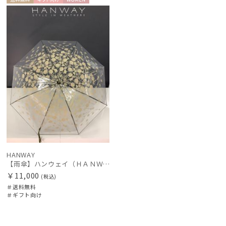
レディース
メンズ
キッズ
送料無
ギフト
WOME
新着
料
向け
N
価格の高い
カテゴリー
順
価格の低い
ブランド
順
人気順
DAKS
ダックス
売上点数順
estaa
お気に入り
エスタ
順
FLO(A)TUS
HANWAY
フロータス
【雨傘】ハンウェイ（ＨＡＮＷＡＹ）Cempasuchil （センパスチル）
￥11,000
(税込)
FURLA
＃送料無料
フルラ
＃ギフト向け
Fuwacool®
フワクール®