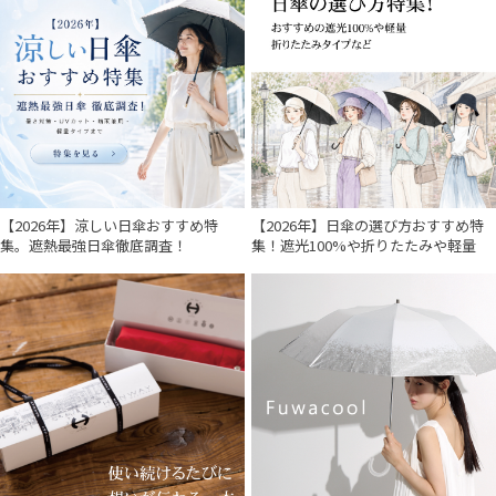
MAGICAL TECH
マジカルテック
miel
ミエル
mila schon
ミラ・ショーン
【2026年】涼しい日傘おすすめ特
【2026年】日傘の選び方おすすめ特
集。遮熱最強日傘徹底調査！
集！遮光100%や折りたたみや軽量
OTHER BRAND
アザーブランド
PAUL&JOE ACCESSOIRES
ポールアンドジョー アクセソワ
POLO RALPH LAUREN
ポロ ラルフ ローレン
SWASH LONDON
スウォッシュロンドン