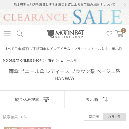
熊本県熊本地方を震源とする地震の影響によるお荷物のお届けについて
0
すべて
日傘
帽子
UV手袋
雨傘
レインアイテム
マフラー・ストール
財布・革小物
MOONBAT ONLINE SHOP
＞
雨傘
＞
ビニール傘
雨傘 ビニール傘 レディース ブラウン系 ベージュ系
HANWAY
絞り込み
表示
絞り込み検索
表示順
順
検索結果 : 1
件
商品別
カラー別
おすすめ