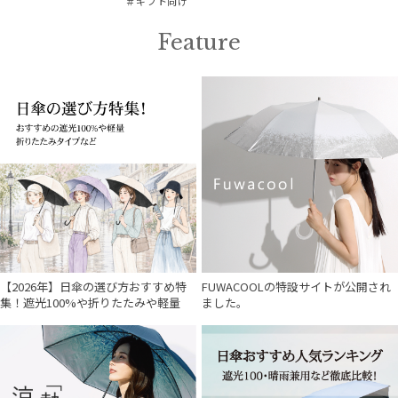
＃ギフト向け
Feature
価格・割引率
在庫表示
販売状況
入荷状況
【2026年】日傘の選び方おすすめ特
FUWACOOLの特設サイトが公開され
集！遮光100%や折りたたみや軽量
ました。