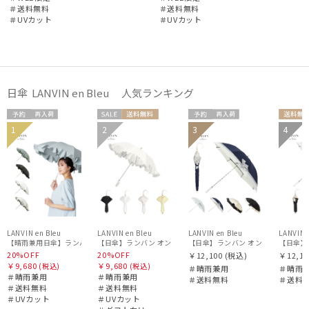
ランバン オン ブルー
＃送料無料
＃送料無料
＃UVカット
＃UVカット
miel
ミエル
PAUL&JOE ACCESSOIRES
ポールアンドジョー アクセソワ
日傘 LANVIN en Bleu 人気ランキング
POLO RALPH LAUREN
予約
再入
セー
送料無
予約
再入
送料
1
2
3
4
ポロ ラルフ ローレン
セー
送料無
ギフト
送料無
WOME
荷
ル
料
荷
料
WOME
WOME
ル
料
向け
料
N
N
N
SWASH LONDON
スウォッシュロンドン
傘機能
LANVIN en Bleu
LANVIN en Bleu
LANVIN en Bleu
LANVIN 
【日傘】ランバン オン ブルー (LANVIN en Bleu) ラッフル
【日傘】ランバン オン ブルー(LANVIN
【晴雨兼用日傘】ランバン オン ブルー (LANVIN en Bl
【日傘】ラ
20%OFF
20%OFF
￥12,100
(税込)
￥12,10
その他
￥9,680
￥9,680
(税込)
(税込)
＃晴雨兼用
＃晴雨
＃晴雨兼用
＃晴雨兼用
＃送料無料
＃送料
＃送料無料
＃送料無料
＃UVカット
＃UVカット
カラー