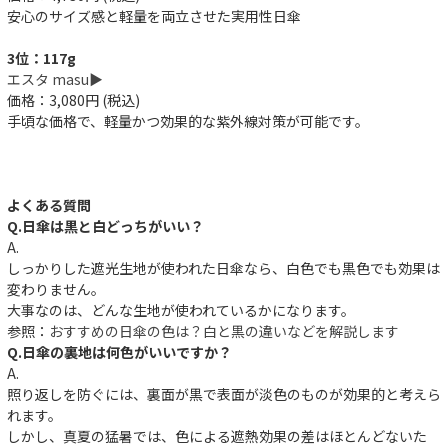
安心のサイズ感と軽量を両立させた実用性日傘
3位：117g
エスタ masu▶︎
価格：3,080円 (税込)
手頃な価格で、軽量かつ効果的な紫外線対策が可能です。
よくある質問
Q.日傘は黒と白どっちがいい？
A.
しっかりした遮光生地が使われた日傘なら、白色でも黒色でも効果は
変わりません。
大事なのは、どんな生地が使われているかになります。
参照：
おすすめの日傘の色は？白と黒の違いなどを解説します
Q.日傘の裏地は何色がいいですか？
A.
照り返しを防ぐには、裏面が黒で表面が淡色のものが効果的と考えら
れます。
しかし、真夏の猛暑では、色による遮熱効果の差はほとんどないた