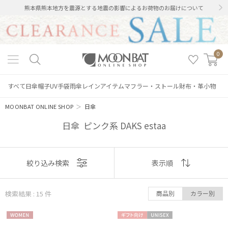
熊本県熊本地方を震源とする地震の影響によるお荷物のお届けについて
0
すべて
日傘
帽子
UV手袋
雨傘
レインアイテム
マフラー・ストール
財布・革小物
MOONBAT ONLINE SHOP
＞
日傘
日傘 ピンク系 DAKS estaa
表示
絞り込み検索
表示順
順
検索結果 : 15
件
商品別
カラー別
おすすめ
WOME
ギフト
UNISE
新着