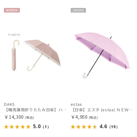
価格・割引率
WOME
UNISE
在庫表示
N
X
販売状況
入荷状況
DAKS
estaa
【晴雨兼用折りたたみ日傘】ハウスチェック×オーガンジーレース 遮光率99.99％以上 UV99%以上 軽量 日本製
【日傘】エスタ (estaa) ＮＥＷ断熱パラソル グラデーション晴雨兼用 一級遮光 UV
￥14,300
￥4,950
(税込)
(税込)
5.0
4.6
（1）
（19）