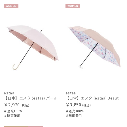
WOME
WOME
N
N
estaa
estaa
【日傘】エスタ (estaa) パールコーティング ハートヒートカット 長傘晴雨兼用 一級遮光 UV
【日傘】エスタ (estaa) Beauty Shield バックプリント フラワーグラデ 5段ミニ 折りたたみ傘 晴雨兼用 一級遮光 UV
￥2,970
￥3,850
(税込)
(税込)
＃遮光100%
＃遮光100%
＃晴雨兼用
＃晴雨兼用