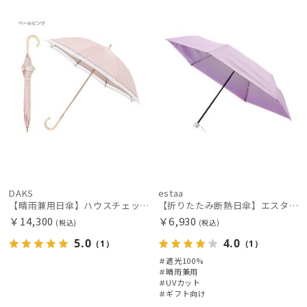
N
向け
X
価格の高い
順
価格の低い
順
人気順
売上点数順
お気に入り
順
DAKS
estaa
【晴雨兼用日傘】ハウスチェック×オーガンジーレース 遮光率99.99％以上 UV99%以上 軽量 日本製
【折りたたみ断熱日傘】エスタ (estaa) ハニカム断熱パラソル グラデーション 折りたたみ傘 晴雨兼用 遮光100 UV100
絞り込み
￥14,300
￥6,930
(税込)
(税込)
5.0
4.0
（1）
（1）
＃遮光100%
＃晴雨兼用
＃UVカット
＃ギフト向け
レディース
メンズ
キッズ