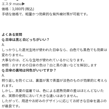
エスタ masu▶︎
価格：3,080円 (税込)
手頃な価格で、軽量かつ効果的な紫外線対策が可能です。
よくある質問
Q.日傘は黒と白どっちがいい？
A.
しっかりした遮光生地が使われた日傘なら、白色でも黒色でも効果は
変わりません。
大事なのは、どんな生地が使われているかになります。
参照：
おすすめの日傘の色は？白と黒の違いなどを解説します
Q.日傘の裏地は何色がいいですか？
A.
件
照り返しを防ぐには、裏面が黒で表面が淡色のものが効果的と考えら
れます。
しかし、真夏の猛暑では、色による遮熱効果の差はほとんどないた
め、実際の使用において大きな違いはありません。
したがって、用途やお好みのデザインに応じてお好きな日傘を選ぶの
が最良です。