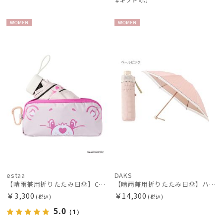
＃ギフト向け
urawaza
ウラワザ
WOME
WOME
N
N
傘機能
その他
カラー
estaa
DAKS
【晴雨兼用折りたたみ日傘】CareBearsTM（ケアベアTM）ケース入りコンパクト折りたたみ日傘 UV100% 遮光100%
【晴雨兼用折りたたみ日傘】ハウスチェック×オーガンジーレース 遮光率99.99％以上 UV99%以上 軽量 日本製
￥3,300
￥14,300
(税込)
(税込)
5.0
（1）