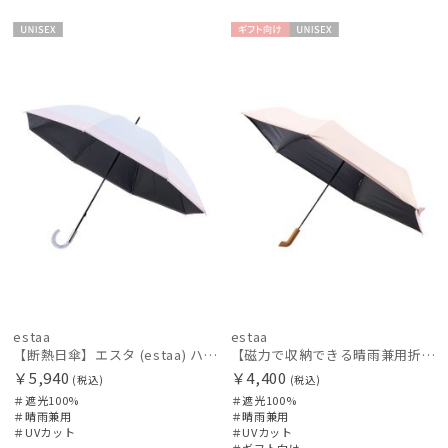
masu
UNISE
ギフト
UNISE
マス
X
向け
X
mila schon
ミラ・ショーン
MIRACLE TECH
ミラクルテック
OTHER BRAND
アザーブランド
PAUL&JOE ACCESSOIRES
ポールアンドジョー アクセソワ
estaa
estaa
POLO RALPH LAUREN
【断熱日傘】エスタ (estaa) ハニカム断熱パラソル ボーダー 晴雨兼用 遮光100 UV100
【磁力で収納できる晴雨兼用折りたたみ日傘】Pitaa マグネット プレーン55
ポロ ラルフ ローレン
￥5,940
￥4,400
(税込)
(税込)
＃遮光100%
＃遮光100%
SWASH LONDON
＃晴雨兼用
＃晴雨兼用
スウォッシュロンドン
＃UVカット
＃UVカット