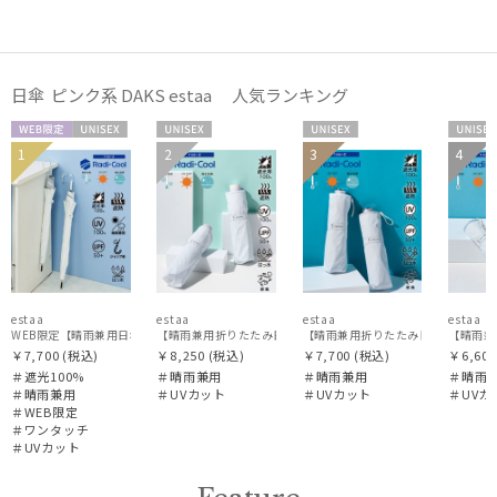
日傘 ピンク系 DAKS estaa 人気ランキング
WEB限
UNISE
UNISE
UNISE
UNIS
1
2
3
4
定
X
X
X
X
estaa
estaa
estaa
estaa
WEB限定【晴雨兼用日傘】エスタ(estaa)REIKYAKUパラソル 55㎝ ラディクール 遮光100 U
【晴雨兼用折りたたみ日傘】エスタ(estaa)REIKYAKUパラソル 
【晴雨兼用折りたたみ日傘】エスタ(est
【晴雨兼用
￥7,700
(税込)
￥8,250
(税込)
￥7,700
(税込)
￥6,600
＃遮光100%
＃晴雨兼用
＃晴雨兼用
＃晴雨
＃晴雨兼用
＃UVカット
＃UVカット
＃UVカ
＃WEB限定
＃ワンタッチ
＃UVカット