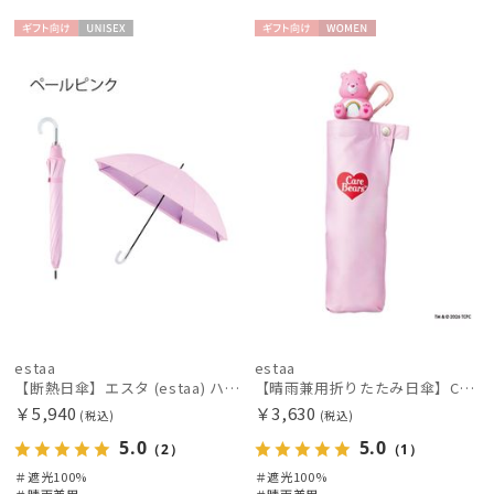
ギフト
UNISE
ギフト
WOME
カテゴリー
向け
X
向け
N
ブランド
BLUNT
ブラント
DAKS
ダックス
estaa
エスタ
estaa
estaa
【断熱日傘】エスタ (estaa) ハニカム断熱パラソル グラデーション 晴雨兼用 遮光100 UV100
【晴雨兼用折りたたみ日傘】CareBearsTM（ケアベアTM）折りたたみ日傘 UV100% 遮光100%
FLO(A)TUS
￥5,940
￥3,630
フロータス
(税込)
(税込)
5.0
5.0
（2）
（1）
FURLA
＃遮光100%
＃遮光100%
フルラ
＃晴雨兼用
＃晴雨兼用