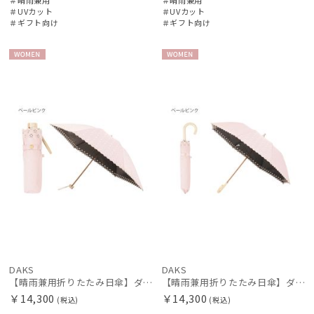
＃UVカット
＃UVカット
Fuwacool®
＃ギフト向け
＃ギフト向け
フワクール®
WOME
WOME
HANWAY
N
N
ハンウェイ
HELEN KAMINSKI
ヘレンカミンスキー
LANVIN COLLECTION
ランバン コレクション
LANVIN en Bleu
ランバン オン ブルー
MACKINTOSH PHILOSOPHY
マッキントッシュ フィロソフィー
DAKS
DAKS
【晴雨兼用折りたたみ日傘】ダックス（DAKS）ジャガード×ボーラー刺繍 遮光99.99％ UV99％ 日本製
【晴雨兼用折りたたみ日傘】ダックス（DAKS）ジャガード×ボーラー刺繍 遮光99.99％ UV99％ 日本製
MAGICAL TECH
￥14,300
￥14,300
(税込)
(税込)
マジカルテック