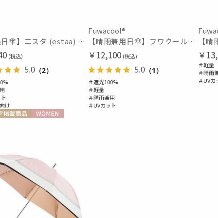
ポールアンドジョー アクセソワ
POLO RALPH LAUREN
ポロ ラルフ ローレン
Fuwacool®
Fuwa
カラー
【断熱日傘】エスタ (estaa) ハニカム断熱パラソル グラデーション 晴雨兼用 遮光100 UV100
【晴雨兼用日傘】フワクール®ホワイト（Fuwacool® White）スパークルブラッシュ 遮光100 UV100
urawaza
ウラワザ
40
￥12,100
￥13,
(税込)
(税込)
＃軽量
5.0
5.0
（2）
（1）
＃晴雨
＃UVカ
0%
＃遮光100%
用
＃軽量
ット
＃晴雨兼用
向け
＃UVカット
価格・割引率
ア掲載商品
WOMEN
価格 (円)
割引率 (%)