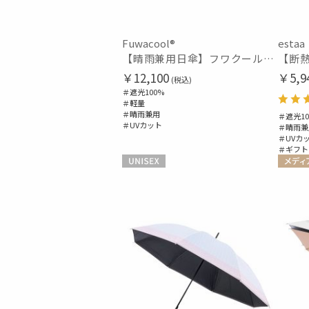
Fuwacool®
estaa
【晴雨兼用日傘】フワクール®ホワイト（Fuwacool® White）ボタニカルグリッター 遮光100 UV100
￥12,100
￥5,9
(税込)
＃遮光100%
＃軽量
＃晴雨兼用
＃遮光10
＃UVカット
＃晴雨兼
＃UVカ
＃ギフト
UNISEX
メディ