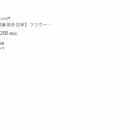
cool®
【晴雨兼用折日傘】フワクール®ホワイト（Fuwacool® White）ボタニカル 遮光100% 遮熱 UV100%
200
(税込)
兼用
ット
～
～