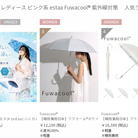
 レディース ピンク系 estaa Fuwacool® 紫外線対策 人
UNISEX
WOMEN
WOMEN
3
4
Fuwacool®
Fuwacool®
Uパラソル 55㎝ ラディクール 遮光100 UV100 ボタンジャンプ
【晴雨兼用日傘】フワクール®ホワイト（Fuwacool® White
【断熱日傘】エスタ (estaa) ハニカム断熱パラソル 晴雨兼用 遮光100 UV100
【晴雨兼用日傘】フワクー
)
￥12,100
(税込)
￥16,500
(税込)
＃遮光100%
＃軽量
＃軽量
＃晴雨兼用