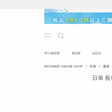
メニ
メ
ュー
ニ
ボタ
ュ
WOMEN
MEN
KIDS
ン
ー
ボ
タ
MOONBAT ONLINE SHOP
＞
日傘
＞
長傘
ン
日傘 長傘
レディース