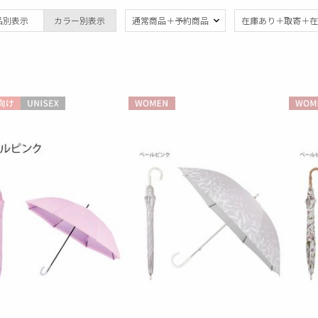
ブランド
品別表示
カラー別表示
通常商品＋予約商品
在庫あり＋取寄＋在
ブランド
傘機能
estaa
晴雨兼用
遮
(27)
エスタ
一級遮光
UV
FURLA
(21)
(3
フルラ
向け
UNISEX
WOMEN
WOME
耐風傘
ジャ
Fuwacool®
(7)
フワクール®
紫外線対策
親骨
(18)
HANWAY
(21)
ハンウェイ
LANVIN COLLECTION
親骨：56～
簡単
ランバン コレクション
60cm
(8)
MACKINTOSH
PHILOSOPHY
マッキントッシュ フィロソフィー
その他
MIRACLE TECH
ミラクルテック
WEB限定
メデ
(1)
PAUL&JOE ACCESSOIRES
(4)