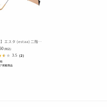
在庫表示
在庫あり
販売状況
通常
【日傘】エスタ (estaa) 二階建て 断熱 バイカラーグログラン UV100 遮光100 晴雨兼用
50
入荷状況
(税込)
3.5
（2）
予約
用
新着
ア掲載商品