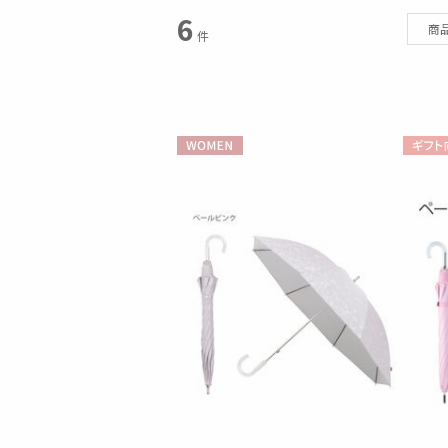
スタイル
6
商
件
カテゴリー
日傘
(18)
WOMEN
ギフト