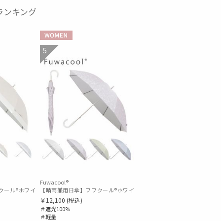
気ランキング
WOMEN
5
Fuwacool®
）ジオメタリックラメ 遮光100 UV100
ル®ホワイト（Fuwacool® White）バイカラー 1級遮光 遮熱 UV99%以上
【晴雨兼用日傘】フワクール®ホワイト（Fuwacool® White）ボタニカ
￥12,100
(税込)
＃遮光100%
＃軽量