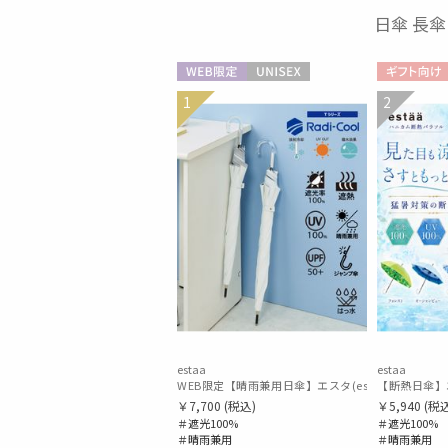
日傘 長傘
WEB限定
UNISEX
ギフト向け
1
2
estaa
estaa
WEB限定【晴雨兼用日傘】エスタ(estaa)REIKYAK
￥7,700
(税込)
￥5,940
(税込
＃遮光100%
＃遮光100%
＃晴雨兼用
＃晴雨兼用