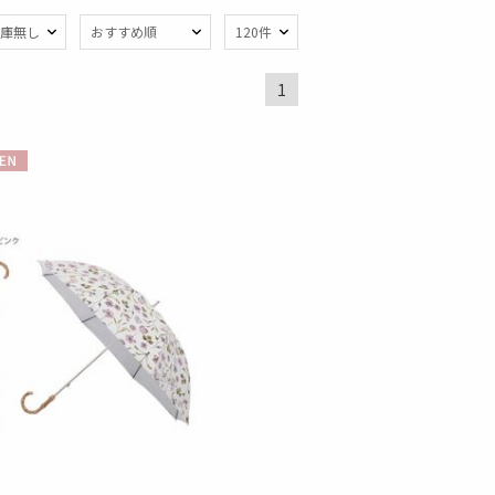
庫無し
おすすめ順
120件
1
熱
遮光
(19)
(9)
軽量
6)
(11)
N
ンプ式
暑さ対策
(4)
(18)
：～50cm
親骨：51～
55cm
(4)
開閉傘
(4)
ィアで話題
ギフトにおすす
め
(14)