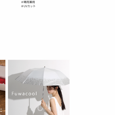
＃晴雨兼用
＃UVカット