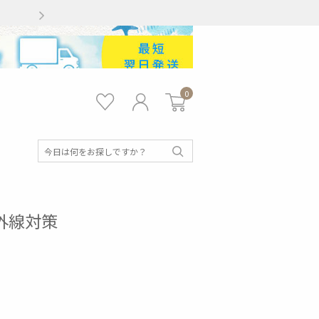
Gmailをお使いのお客様
0
お気
ロ
カー
に入
グ
ト
り
イ
ン
検
索
 紫外線対策
キッズ