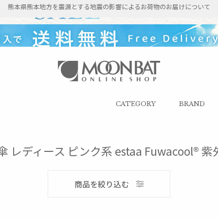
熊本県熊本地方を震源とする地震の影響によるお荷物のお届けについて
雨傘・日傘・マフラー・ストール・
帽子の通販｜MOONBAT ONLINE
SHOP（ムーンバットオンラインシ
CATEGORY
BRAND
ョップ）
 レディース ピンク系 estaa Fuwacool®
メンズ
商品を絞り込む