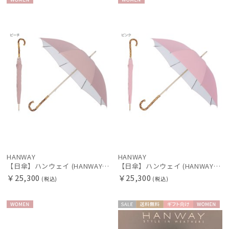
WOME
WOME
新着
N
N
価格の高い
順
価格の低い
絞り込み
順
人気順
売上点数順
レディース
メンズ
キッズ
お気に入り
順
カテゴリー
HANWAY
HANWAY
【日傘】ハンウェイ (HANWAY) Pシエスタ 白ラミネート ナチュラルカラー 長傘 オールウェザー 遮光 竹手元 晴雨兼用 UV 日本製
【日傘】ハンウェイ (HANWAY) Pシエスタ 白ラミネート ナチュラルカラー 長傘 オールウェザー 遮光 竹手元 晴雨兼用 UV 日本製
￥25,300
￥25,300
(税込)
(税込)
ブランド
DAKS
WOME
セー
送料無
ギフト
WOME
ダックス
N
ル
料
向け
N