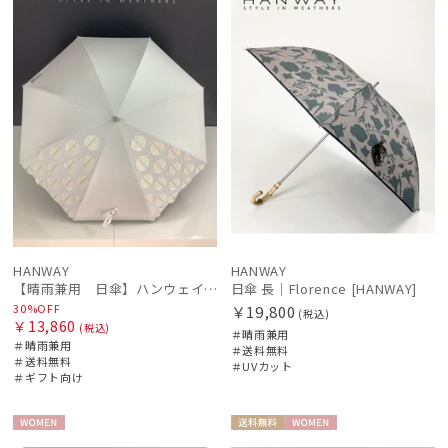
ル
料
向け
N
料
N
LANVIN en Bleu
ランバン オン ブルー
MACKINTOSH PHILOSOPHY
マッキントッシュ フィロソフィー
MAGICAL TECH
マジカルテック
MIRACLE TECH
ミラクルテック
PAUL&JOE ACCESSOIRES
HANWAY
HANWAY
ポールアンドジョー アクセソワ
【晴雨兼用 日傘】ハンウェイ（ＨＡＮＷＡＹ）Angela（アンジェラ）
日傘 長｜Florence [HANWAY]
30%OFF
￥19,800
(税込)
￥13,860
POLO RALPH LAUREN
(税込)
＃晴雨兼用
＃晴雨兼用
ポロ ラルフ ローレン
＃送料無料
＃送料無料
＃UVカット
＃ギフト向け
urawaza
ウラワザ
WOME
送料無
WOME