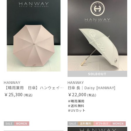
N
料
N
傘機能
その他
カラー
SOLDOUT
HANWAY
HANWAY
【晴雨兼用 日傘】ハンウェイ（ＨＡＮＷＡＹ）Powder（パウダー）黒ラミネート
日傘 長｜Daisy [HANWAY]
￥25,300
￥22,000
(税込)
(税込)
＃晴雨兼用
＃送料無料
＃UVカット
価格・割引率
セー
WOME
セー
送料無
ギフト
WOME
在庫表示