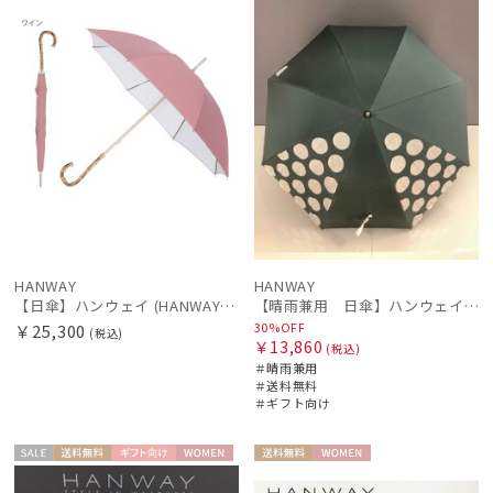
estaa
エスタ
FLO(A)TUS
フロータス
FURLA
フルラ
Fuwacool®
フワクール®
HANWAY
HANWAY
Gracy
【日傘】ハンウェイ (HANWAY) Pシエスタ 白ラミネート ナチュラルカラー 長傘 オールウェザー 遮光 竹手元 晴雨兼用 UV 日本製
【晴雨兼用 日傘】ハンウェイ（ＨＡＮＷＡＹ）Angela（アンジェラ）
グレイシー
30%OFF
￥25,300
(税込)
￥13,860
(税込)
HANWAY
＃晴雨兼用
＃送料無料
ハンウェイ
＃ギフト向け
LANVIN COLLECTION
ランバン コレクション
セー
送料無
ギフト
WOME
送料無
WOME