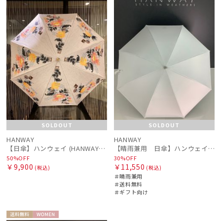
ル
N
ル
料
向け
N
販売状況
入荷状況
SOLDOUT
SOLDOUT
HANWAY
HANWAY
【日傘】ハンウェイ (HANWAY) Pウーリーサテン Rainydaysneverstay ショート 日本製
【晴雨兼用 日傘】ハンウェイ（ＨＡＮＷＡＹ）Liner ribbon（ライナー・リボン)
50%OFF
30%OFF
￥9,900
￥11,550
(税込)
(税込)
＃晴雨兼用
＃送料無料
＃ギフト向け