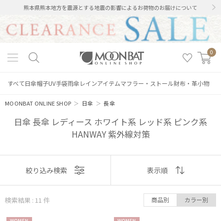
熊本県熊本地方を震源とする地震の影響によるお荷物のお届けについて
0
すべて
日傘
帽子
UV手袋
雨傘
レインアイテム
マフラー・ストール
財布・革小物
MOONBAT ONLINE SHOP
＞
日傘
＞
長傘
日傘 長傘 レディース ホワイト系 レッド系 ピンク系
HANWAY 紫外線対策
表示
絞り込み検索
表示順
順
検索結果 : 11
件
商品別
カラー別
おすすめ