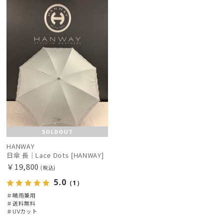
送料無
WOME
料
N
SOLDOUT
HANWAY
日傘 長｜Lace Dots [HANWAY]
￥19,800
(税込)
5.0
（1）
＃晴雨兼用
＃送料無料
＃UVカット