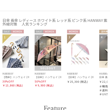
日傘 長傘 レディース ホワイト系 レッド系 ピンク系 HANWAY 紫
外線対策 人気ランキング
セー
WOME
セー
WOME
WOME
送料
1
2
3
4
ル
N
ル
N
N
料
SOLDOUT
HANWAY
HANWAY
HANWAY
HANWA
日傘 長｜D
30%OFF
50%OFF
￥25,300
(税込)
￥22,00
￥13,860
￥9,900
(税込)
(税込)
＃晴雨
＃送料
＃UVカ
Feature