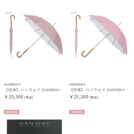
N
N
価格の高い
レディース
メンズ
キッズ
順
価格の低い
カテゴリー
順
人気順
ブランド
売上点数順
BLUNT
お気に入り
ブラント
順
estaa
HANWAY
HANWAY
エスタ
【日傘】ハンウェイ (HANWAY) Pシエスタ 白ラミネート ナチュラルカラー 長傘 オールウェザー 遮光 竹手元 晴雨兼用 UV 日本製
【日傘】ハンウェイ (HANWAY) Pシエスタ 白ラミネート ナチュラルカラー 長傘 オールウェザー 遮光 竹手元 晴雨兼用 UV 日本製
￥25,300
￥25,300
(税込)
(税込)
FLO(A)TUS
フロータス
WOME
WOME
FURLA
N
N
フルラ