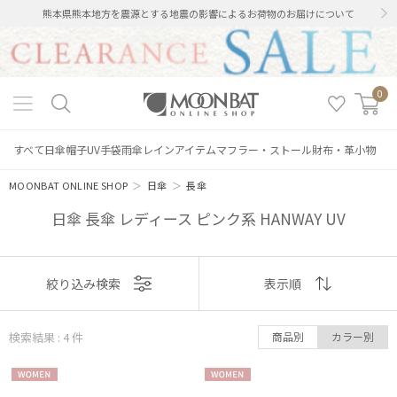
熊本県熊本地方を震源とする地震の影響によるお荷物のお届けについて
0
すべて
日傘
帽子
UV手袋
雨傘
レインアイテム
マフラー・ストール
財布・革小物
MOONBAT ONLINE SHOP
＞
日傘
＞
長傘
日傘 長傘 レディース ピンク系 HANWAY UV
表示
絞り込み検索
表示順
順
絞り込み
検索結果 : 4
件
商品別
カラー別
おすすめ
WOME
WOME
新着