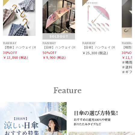
ギフ
PAUL&JOE ACCESSOIRES
ル
N
ル
N
N
ル
WOM
向け
ポールアンドジョー アクセソワ
N
POLO RALPH LAUREN
ポロ ラルフ ローレン
SOLDOUT
urawaza
HANWAY
HANWAY
HANWAY
HANWA
ウラワザ
【晴雨兼
30%OFF
50%OFF
30%OF
￥25,300
(税込)
￥13,860
￥9,900
￥11,55
(税込)
(税込)
＃晴雨
傘機能
＃送料
＃ギフ
その他
Feature
カラー