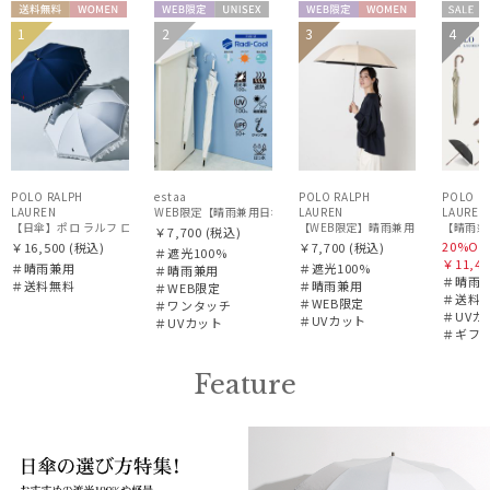
送料無
WOME
WEB限
UNISE
WEB限
WOME
セー
1
2
3
4
ギフ
料
N
定
X
定
N
ル
WOM
向け
N
POLO RALPH
estaa
POLO RALPH
POLO R
LAUREN
WEB限定【晴雨兼用日傘】エスタ(estaa)REIKYAKUパラソル 5
LAUREN
LAUREN
【WEB限定】晴雨兼用日傘 ポロ ラルフ 
【晴雨兼用
￥7,700
(税込)
20%OF
￥16,500
(税込)
￥7,700
(税込)
＃遮光100%
￥11,44
＃晴雨兼用
＃遮光100%
＃晴雨兼用
＃晴雨
＃送料無料
＃晴雨兼用
＃WEB限定
＃送料
＃WEB限定
＃ワンタッチ
＃UVカ
＃UVカット
＃UVカット
＃ギフ
Feature