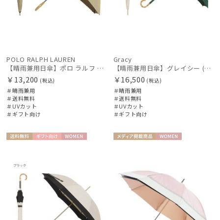
POLO RALPH LAUREN
Gracy
【晴雨兼用日傘】ポロ ラルフ ローレン (POLO RALPH LAUREN) ストライプスカラ刺繍 遮熱 簡単開閉 UV 晴雨兼用
【晴雨兼用日傘】グレイシー (Gracy) Natural bicolor 遮光99% 遮熱 UV99％
￥13,200
￥16,500
(税込)
(税込)
＃晴雨兼用
＃晴雨兼用
＃送料無料
＃送料無料
＃UVカット
＃UVカット
＃ギフト向け
＃ギフト向け
送料無
ギフト
WOME
メディア掲
WOME
料
向け
N
載商品
N