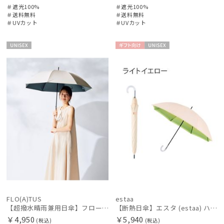
＃遮光100%
＃遮光100%
＃送料無料
＃送料無料
＃UVカット
＃UVカット
UNISE
ギフト
UNISE
X
向け
X
FLO(A)TUS
estaa
【超撥水晴雨兼用日傘】フロータス（FLO(A)TUS）プレーン 晴雨兼用 UV100 遮光100 耐風
【断熱日傘】エスタ (estaa) ハニカム断熱パラソル グラデーション 晴雨兼用 遮光100 UV100
￥4,950
￥5,940
(税込)
(税込)