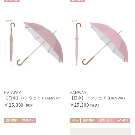
WOME
WOME
新着
N
N
価格の高い
順
価格の低い
順
人気順
売上点数順
お気に入り
順
HANWAY
HANWAY
【日傘】ハンウェイ (HANWAY) Pシエスタ 白ラミネート ナチュラルカラー 長傘 オールウェザー 遮光 竹手元 晴雨兼用 UV 日本製
【日傘】ハンウェイ (HANWAY) Pシエスタ 白ラミネート ナチュラルカラー 長傘 オールウェザー 遮光 竹手元 晴雨兼用 UV 日本製
￥25,300
￥25,300
(税込)
(税込)
送料無
WOME
NEW
送料無
ギフト
WOME
料
N
料
向け
N