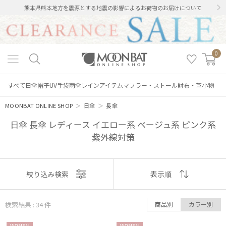
熊本県熊本地方を震源とする地震の影響によるお荷物のお届けについて
0
すべて
日傘
帽子
UV手袋
雨傘
レインアイテム
マフラー・ストール
財布・革小物
MOONBAT ONLINE SHOP
＞
日傘
＞
長傘
日傘 長傘 レディース イエロー系 ベージュ系 ピンク系
紫外線対策
表示
絞り込み検索
表示順
順
検索結果 : 34
件
商品別
カラー別
おすすめ