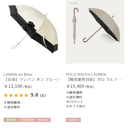
絞り込み
LANVIN en Bleu
POLO RALPH LAUREN
【日傘】ランバン オン ブルー(LANVIN en Bleu) ビジューリボン 晴雨兼用日傘 遮光 遮熱 UV
【晴雨兼用日傘】ポロ ラルフ ローレン (POLO RALPH LAUREN) POLOPONYジャガード 遮光 遮熱 UV
￥12,100
￥15,400
(税込)
(税込)
レディース
メンズ
キッズ
＃晴雨兼用
5.0
（2）
＃送料無料
＃UVカット
＃晴雨兼用
＃ギフト向け
カテゴリー
＃送料無料
送料無
ギフト
WOME
WOME
ブランド