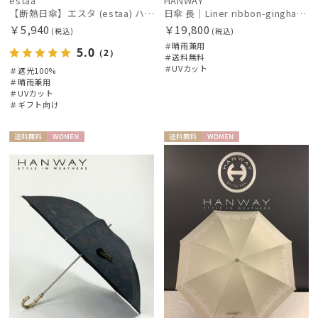
estaa
HANWAY
【断熱日傘】エスタ (estaa) ハニカム断熱パラソル グラデーション 晴雨兼用 遮光100 UV100
日傘 長｜Liner ribbon-gingham [HANWAY]
￥5,940
￥19,800
(税込)
(税込)
＃晴雨兼用
5.0
（2）
＃送料無料
＃UVカット
＃遮光100%
＃晴雨兼用
＃UVカット
＃ギフト向け
送料無
WOME
送料無
WOME
料
N
料
N