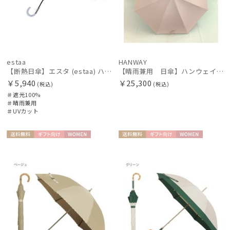
estaa
HANWAY
【断熱日傘】エスタ (estaa) ハニカム断熱パラソル ボーダー 晴雨兼用 遮光100 UV100
【晴雨兼用 日傘】ハンウェイ（ＨＡＮＷＡＹ）Powder（パウダー）黒ラミネート
￥5,940
￥25,300
(税込)
(税込)
＃遮光100%
＃晴雨兼用
＃UVカット
送料無
ギフト
WOME
送料無
ギフト
WOME
料
向け
N
料
向け
N