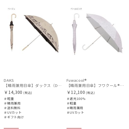
料
向け
N
N
傘機能
マフラー・ストール・スカーフ
帽子
手袋・アームカバー
DAKS
Fuwacool®
【晴雨兼用日傘】ダックス（DAKS）街並み 遮光99.99％ UV99％ 軽量
【晴雨兼用日傘】フワクール®ホワイト（Fuwacool® White）ボタニカルグリッター 遮光100 UV100
その他
￥14,300
￥12,100
(税込)
(税込)
＃軽量
＃遮光100%
＃晴雨兼用
＃軽量
カラー
＃送料無料
＃晴雨兼用
＃UVカット
＃UVカット
＃ギフト向け