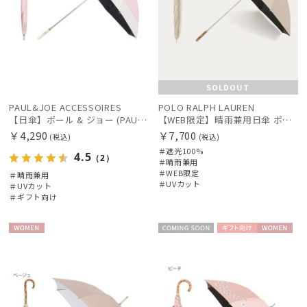
SOLDOUT
PAUL&JOE ACCESSOIRES
POLO RALPH LAUREN
【日傘】ポール & ジョー (PAUL & JOE ACCESSOIRES) スウィングヌネット 長傘 レディース 雨の日OK 一級遮光 遮熱 UV
【WEB限定】晴雨兼用日傘 ポロ ラルフ ローレン（POLO RALPH LAUREN）オーバーロック刺繍 遮光100 UV100
￥4,290
￥7,700
(税込)
(税込)
＃遮光100%
4.5
（2）
＃晴雨兼用
＃WEB限定
＃晴雨兼用
＃UVカット
＃UVカット
＃ギフト向け
WOME
もうすぐ
ギフト
WOME
N
向け
N