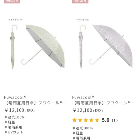
WOME
WOME
N
N
価格・割引率
在庫表示
販売状況
Fuwacool®
Fuwacool®
【晴雨兼用日傘】フワクール®ホワイト（Fuwacool® White）ボタニカルグリッター 遮光100 UV100
【晴雨兼用日傘】フワクール®ホワイト（Fuwacool® White）スパークルブラッシュ 遮光100 UV100
入荷状況
￥12,100
￥12,100
(税込)
(税込)
＃遮光100%
5.0
（1）
＃軽量
＃晴雨兼用
＃遮光100%
＃UVカット
＃軽量
＃晴雨兼用