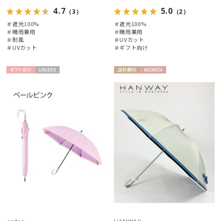
4.7
5.0
（3）
（2）
＃遮光100%
＃遮光100%
＃晴雨兼用
＃晴雨兼用
＃耐風
＃UVカット
＃UVカット
＃ギフト向け
ギフト
UNISE
送料無
WOME
向け
X
料
N