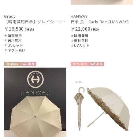
Gracy
HANWAY
【晴雨兼用日傘】グレイシー (Gracy) Natural bicolor 遮光99% 遮熱 UV99％
日傘 長｜Carly Rae [HANWAY]
￥16,500
￥22,000
(税込)
(税込)
＃晴雨兼用
＃晴雨兼用
＃送料無料
＃送料無料
＃UVカット
＃UVカット
＃ギフト向け
送料無
WOME
ギフト
WOME
料
N
向け
N