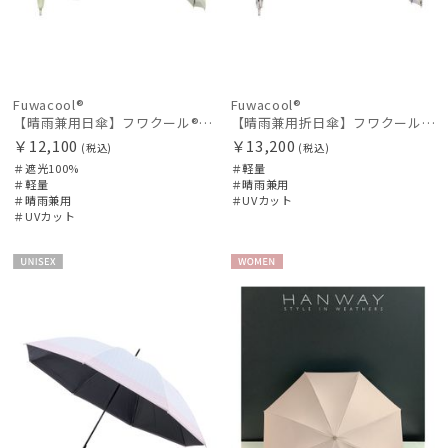
Fuwacool®
Fuwacool®
【晴雨兼用日傘】フワクール®ホワイト（Fuwacool® White）グリッターリボン 遮光100 UV100
【晴雨兼用折日傘】フワクール®ホワイト（Fuwacool® White）ボタニカル 遮光100% 遮熱 UV100%
￥12,100
￥13,200
(税込)
(税込)
＃遮光100%
＃軽量
＃軽量
＃晴雨兼用
＃晴雨兼用
＃UVカット
＃UVカット
UNISE
WOME
X
N