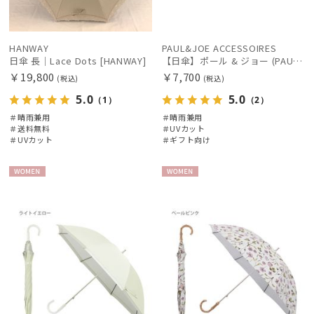
HANWAY
PAUL&JOE ACCESSOIRES
日傘 長｜Lace Dots [HANWAY]
【日傘】ポール & ジョー (PAUL & JOE ACCESSOIRES) クリザンテームワンポイント フリル【公式ムーンバット】雨の日OK スライド式 一級遮光 遮熱 UV
￥19,800
￥7,700
(税込)
(税込)
5.0
5.0
（1）
（2）
＃晴雨兼用
＃晴雨兼用
＃送料無料
＃UVカット
＃UVカット
＃ギフト向け
WOME
WOME
N
N