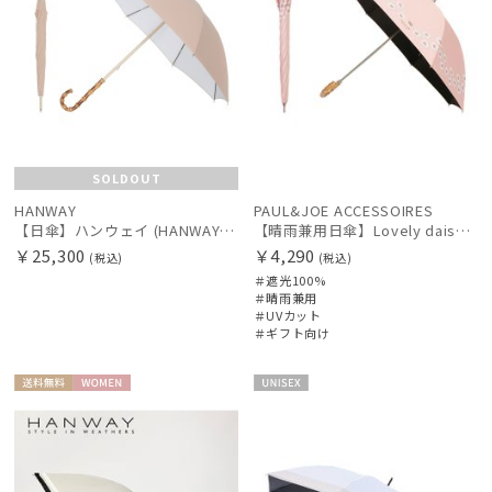
SOLDOUT
HANWAY
PAUL&JOE ACCESSOIRES
【日傘】ハンウェイ (HANWAY) Pシエスタ 白ラミネート ナチュラルカラー 長傘 オールウェザー 遮光 竹手元 晴雨兼用 UV 日本製
【晴雨兼用日傘】Lovely daisy 遮光100 UV100 晴雨兼用
￥25,300
￥4,290
(税込)
(税込)
＃遮光100%
＃晴雨兼用
＃UVカット
＃ギフト向け
送料無
WOME
UNISE
料
N
X