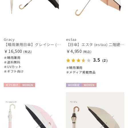
Gracy
estaa
【晴雨兼用日傘】グレイシー (Gracy) Natural bicolor 遮光99% 遮熱 UV99％
【日傘】エスタ (estaa) 二階建て 断熱 バイカラーグログラン UV100 遮光100 晴雨兼用
￥16,500
￥4,950
(税込)
(税込)
＃晴雨兼用
3.5
（2）
＃送料無料
＃UVカット
＃晴雨兼用
＃ギフト向け
＃メディア掲載商品
ギフト
WOME
WEB限
WOME
向け
N
定
N