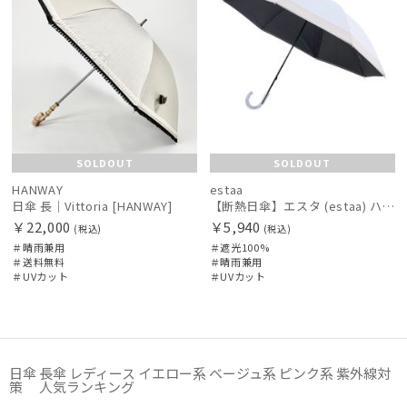
SOLDOUT
SOLDOUT
HANWAY
estaa
日傘 長｜Vittoria [HANWAY]
【断熱日傘】エスタ (estaa) ハニカム断熱パラソル ボーダー 晴雨兼用 遮光100 UV100
￥22,000
￥5,940
(税込)
(税込)
＃晴雨兼用
＃遮光100%
＃送料無料
＃晴雨兼用
＃UVカット
＃UVカット
日傘 長傘 レディース イエロー系 ベージュ系 ピンク系 紫外線対
策 人気ランキング