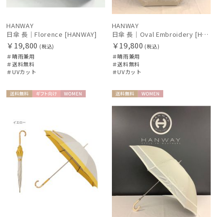
HANWAY
HANWAY
日傘 長｜Florence [HANWAY]
日傘 長｜Oval Embroidery [HANWAY]
￥19,800
￥19,800
(税込)
(税込)
＃晴雨兼用
＃晴雨兼用
＃送料無料
＃送料無料
＃UVカット
＃UVカット
送料無
ギフト
WOME
送料無
WOME
料
向け
N
料
N