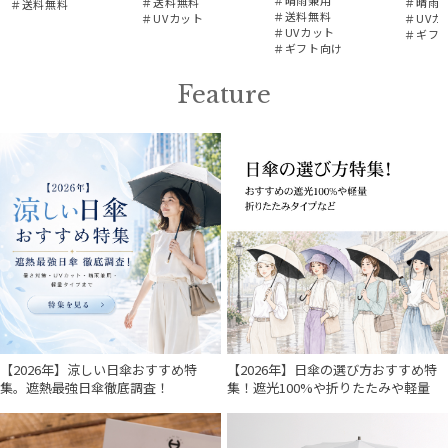
＃送料無料
＃晴雨
＃送料無料
＃送料無料
＃UVカット
＃UVカ
＃UVカット
＃ギフ
＃ギフト向け
Feature
【2026年】涼しい日傘おすすめ特
【2026年】日傘の選び方おすすめ特
集。遮熱最強日傘徹底調査！
集！遮光100%や折りたたみや軽量