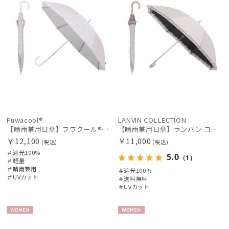
傘機能
マフラー・ストール・スカーフ
帽子
手袋・アームカバー
Fuwacool®
LANVIN COLLECTION
【晴雨兼用日傘】フワクール®ホワイト（Fuwacool® White）ボタニカルグリッター 遮光100 UV100
【晴雨兼用日傘】ランバン コレクション (LANVIN COLLECTION) オーガンジーカットワーク 遮光100 UV100
その他
￥12,100
￥11,000
(税込)
(税込)
＃遮光100%
5.0
（1）
＃軽量
＃晴雨兼用
カラー
＃遮光100%
＃UVカット
＃送料無料
＃UVカット
WOME
WOME