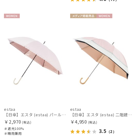
WOME
メディア掲
WOME
N
載商品
N
estaa
estaa
【日傘】エスタ (estaa) パールコーティング ハートヒートカット 長傘晴雨兼用 一級遮光 UV
【日傘】エスタ (estaa) 二階建て 断熱 バイカラーグログラン UV100 遮光100 晴雨兼用
￥2,970
￥4,950
(税込)
(税込)
＃遮光100%
3.5
（2）
＃晴雨兼用