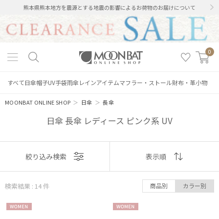
熊本県熊本地方を震源とする地震の影響によるお荷物のお届けについて
0
すべて
日傘
帽子
UV手袋
雨傘
レインアイテム
マフラー・ストール
財布・革小物
MOONBAT ONLINE SHOP
＞
日傘
＞
長傘
日傘 長傘 レディース ピンク系 UV
表示
絞り込み検索
表示順
順
検索結果 : 14
件
商品別
カラー別
おすすめ
WOME
WOME
新着