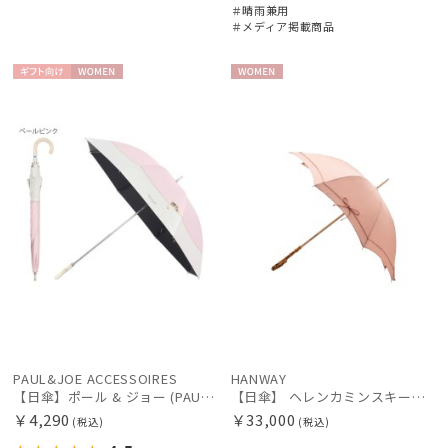
＃晴雨兼用
＃メディア掲載商品
ギフト
WOME
WOME
向け
N
N
PAUL&JOE ACCESSOIRES
HANWAY
【日傘】ポール & ジョー (PAUL & JOE ACCESSOIRES) スウィングヌネット 長傘 レディース 雨の日OK 一級遮光 遮熱 UV
【日傘】 ヘレンカミンスキー（HELEN KAMINSKI） X ハンウェイ (HANWAY) コラボ プロヴァンスタイプ 麻無地 ラフィアコード 長傘 竹手元 純パラソル
￥4,290
￥33,000
(税込)
(税込)