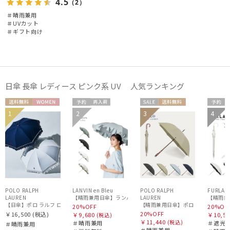
4.5
（2）
＃晴雨兼用
＃UVカット
＃ギフト向け
日傘 長傘 レディース ピンク系 UV 人気ランキング
送料無
WOME
予約
再入
セー
送料無
予約
1
2
3
4
セー
送料無
ギフト
ギフ
料
N
荷
ル
料
WOME
WOME
WOM
ル
料
向け
向け
N
N
N
POLO RALPH
LANVIN en Bleu
POLO RALPH
FURLA
LAUREN
LAUREN
【晴雨兼
【晴雨兼用日傘】ポロ ラルフ ローレン (
20%OFF
20%OF
20%OFF
￥16,500
(税込)
￥9,680
￥10,56
(税込)
￥11,440
(税込)
＃晴雨兼用
＃遮光1
＃晴雨兼用
＃晴雨兼用