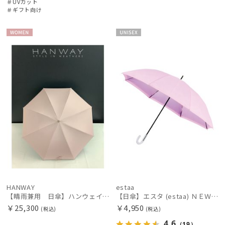
＃UVカット
＃ギフト向け
WOME
UNISE
N
X
HANWAY
estaa
【晴雨兼用 日傘】ハンウェイ（ＨＡＮＷＡＹ）Powder（パウダー）黒ラミネート
【日傘】エスタ (estaa) ＮＥＷ断熱パラソル グラデーション晴雨兼用 一級遮光 UV
￥25,300
￥4,950
(税込)
(税込)
4.6
（19）