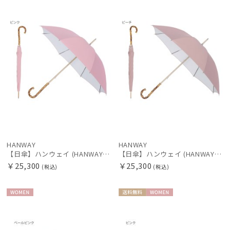
N
N
価格の高い
順
価格の低い
順
人気順
絞り込み
売上点数順
お気に入り
順
HANWAY
HANWAY
レディース
メンズ
キッズ
【日傘】ハンウェイ (HANWAY) Pシエスタ 白ラミネート ナチュラルカラー 長傘 オールウェザー 遮光 竹手元 晴雨兼用 UV 日本製
【日傘】ハンウェイ (HANWAY) Pシエスタ 白ラミネート ナチュラルカラー 長傘 オールウェザー 遮光 竹手元 晴雨兼用 UV 日本製
￥25,300
￥25,300
(税込)
(税込)
カテゴリー
WOME
送料無
WOME
ブランド
N
料
N