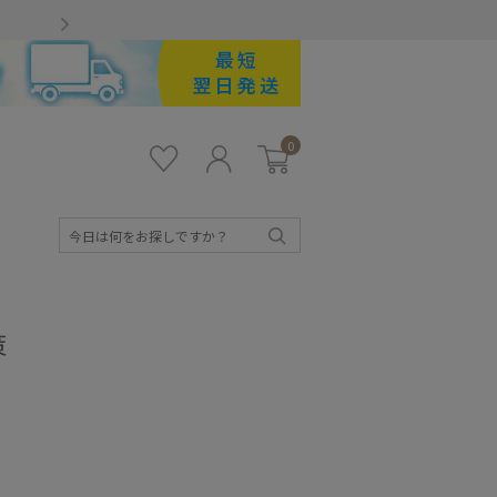
Gmailをお使いのお客様
0
お気
ロ
カー
に入
グ
ト
り
イ
ン
検
索
策
キッズ