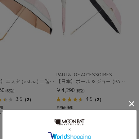
価格 (円)
割引率 (%)
在庫表示
PAUL&JOE ACCESSOIRES
在庫あり
【日傘】エスタ (estaa) 二階建て 断熱 バイカラーグログラン UV100 遮光100 晴雨兼用
【日傘】ポール & ジョー (PAUL & JOE ACCESSOIRES) スウィングヌネット 長傘 レディース 雨の日OK 一級遮光 遮熱 UV
50
￥4,290
(税込)
(税込)
販売状況
3.5
4.5
（2）
（2）
通常
用
＃晴雨兼用
ア掲載商品
＃UVカット
＃ギフト向け
入荷状況
予約