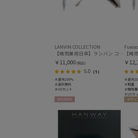
LANVIN COLLECTION
Fuwac
【晴雨兼用日傘】ランバン コレクション (LANVIN COLLECTION) オーガンジーカットワーク 遮光100 UV100
￥11,000
￥12,
(税込)
5.0
（1）
＃遮光100%
＃遮光10
＃送料無料
＃軽量
＃UVカット
＃晴雨兼
＃UVカ
WOMEN
メディ