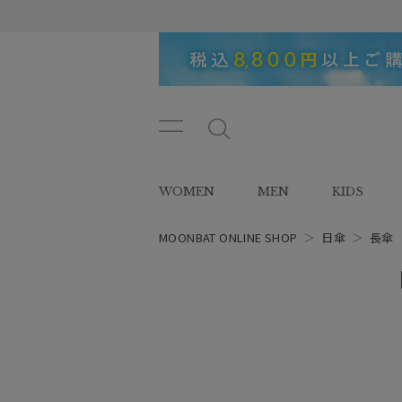
メニ
メ
ュー
ニ
ボタ
ュ
WOMEN
MEN
KIDS
ン
ー
ボ
タ
MOONBAT ONLINE SHOP
＞
日傘
＞
長傘
ン
レディース