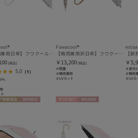
その他
WEB限定
メデ
(5)
(16)
ool®
Fuwacool®
estaa
ギフトにおすす
【晴雨兼用日傘】フワクール®ホワイト（Fuwacool® White）スパークルブラッシュ 遮光100 UV100
【晴雨兼用折日傘】フワクール®ホワイト（Fuwacool® White）ボタニカル 遮光100% 遮熱 UV100%
め
(106)
100
￥13,200
￥5,9
(税込)
(税込)
＃軽量
＃遮光1
5.0
（1）
＃晴雨兼用
＃晴雨
カラー
＃UVカット
＃UVカ
0%
用
ット
ア掲載商品
WOMEN
ギフト向け
WOMEN
価格・割引率