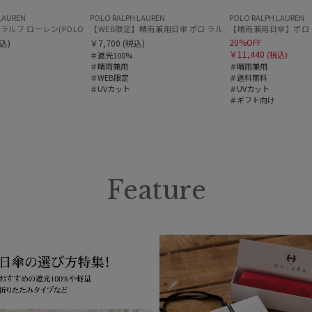
LAUREN
POLO RALPH LAUREN
POLO RALPH LAUREN
Uパラソル 55㎝ ラディクール 遮光100 UV100 ボタンジャンプ
【WEB限定】晴雨兼用日傘 ポロ ラルフ ローレン（POLO RALP
【晴雨兼用日傘】ポロ ラル
【日傘】ポロ ラルフ ロ
20%OFF
込)
￥7,700
(税込)
￥11,440
(税込)
＃遮光100%
＃晴雨兼用
＃晴雨兼用
＃WEB限定
＃送料無料
＃UVカット
＃UVカット
＃ギフト向け
Feature