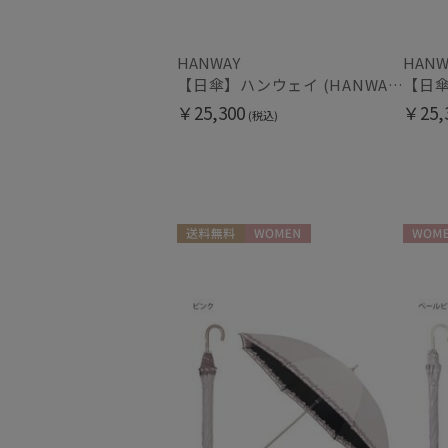
HANWAY
HANW
【日傘】ハンウェイ (HANWAY) Pシエスタ 白ラミネート ナチュラルカラー 長傘 オールウェザー 遮光 竹手元 晴雨兼用 UV 日本製
￥25,300
￥25,
(税込)
送料無料
WOMEN
WOME