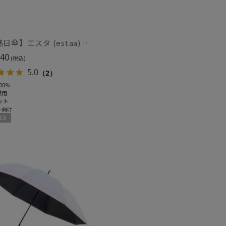
カシミヤ
)
(2)
【断熱日傘】エスタ (estaa) ハニカム断熱パラソル グラデーション 晴雨兼用 遮光100 UV100
ル
(4)
40
(税込)
5.0
（2）
00%
兼用
ット
ト向け
ズ調整
(2)
X
冷感
ショート丈
(7)
(10)
グ丈
5本指
(4)
(2)
し
UVカット
(15)
(19)