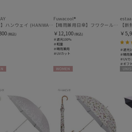
マフラー・ストール・スカーフ
PAUL&JOE ACCESSOIRES
ポールアンドジョー アクセソワ
ウォッシャブル
UV
(2
POLO RALPH LAUREN
AY
Fuwacool®
estaa
(6)
ポロ ラルフ ローレン
【日傘】ハンウェイ (HANWAY) Pシエスタ 白ラミネート ナチュラルカラー 長傘 オールウェザー 遮光 竹手元 晴雨兼用 UV 日本製
【晴雨兼用日傘】フワクール®ホワイト（Fuwacool® White）ボタニカルグリッター 遮光100 UV100
シルク
ウー
urawaza
(43)
300
￥12,100
￥5,9
(税込)
(税込)
ウラワザ
＃遮光100%
＃軽量
＃晴雨兼用
＃遮光1
＃UVカット
帽子
＃晴雨
＃UVカ
＃ギフ
紫外線対策
サイ
(1)
N
WOMEN
UNISE
手袋・アームカバー
紫外線対策
接触
(19)
ミディアム丈
ロン
(5)
指切り
指無
(2)