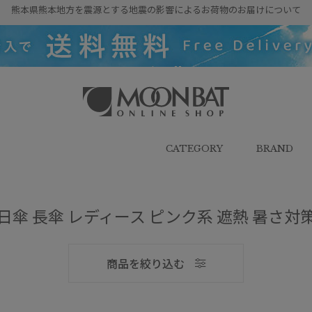
熊本県熊本地方を震源とする地震の影響によるお荷物のお届けについて
雨傘・日傘・マフラー・ストール・
帽子の通販｜MOONBAT ONLINE
SHOP（ムーンバットオンラインシ
CATEGORY
BRAND
ョップ）
日傘 長傘 レディース ピンク系 遮熱 暑さ対
メンズ
商品を絞り込む