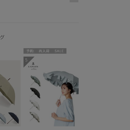
再入荷
ング
予約
再入荷
セール
5
N
送料無料
WOMEN