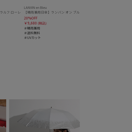
LANVIN en Bleu
H LAUREN）オーバーロック刺繍 遮光100 UV100
フ ローレン (POLO RALPH LAUREN) 無地刺繍 簡単開閉 遮光 遮熱 UV 日本製
ーレン(POLO RALPH LAUREN)エンブフリル 長傘 【公式ムーンバット】 遮光 遮熱 UV 晴雨兼用
20%OFF
￥9,680
(税込)
＃晴雨兼用
＃送料無料
＃UVカット