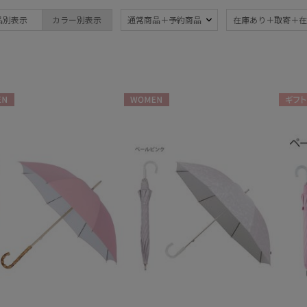
ブランド
品別表示
カラー別表示
通常商品＋予約商品
在庫あり＋取寄＋在
ブランド
傘機能
estaa
晴雨兼用
遮
(63)
エスタ
一級遮光
UV
FURLA
(37)
(8
N
WOMEN
ギフト
フルラ
耐風傘
ジャ
Fuwacool®
(11)
フワクール®
暑さ対策
紫外
(49)
HANWAY
ハンウェイ
親骨：～50cm
親骨
LANVIN COLLECTION
55c
(63)
ランバン コレクション
MACKINTOSH
簡単開閉傘
3秒
(14)
PHILOSOPHY
(6)
マッキントッシュ フィロソフィー
MIRACLE TECH
ミラクルテック