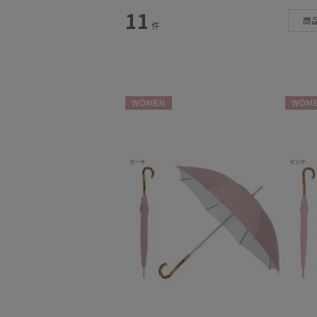
スタイル
11
商
件
カテゴリー
日傘
(50)
WOMEN
WOME