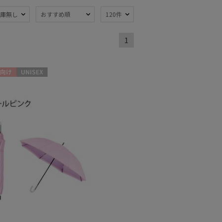
庫無し
おすすめ順
120件
1
熱
遮光
(46)
(33)
軽量
9)
(32)
向け
UNISEX
ンプ式
超撥水
(8)
(3)
線対策
自動開閉傘
(48)
(7)
：51～
親骨：56～
m
60cm
(23)
(18)
でたためる
ギフトにおすす
め
(2)