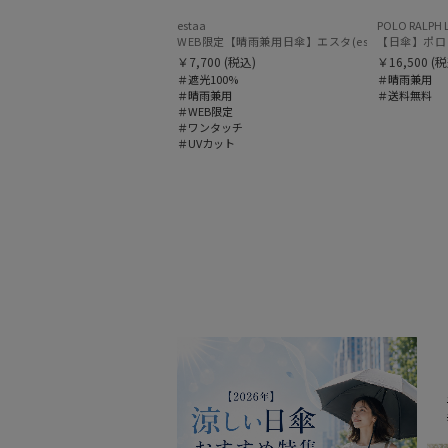
estaa
POLO RALPH 
WEB限定【晴雨兼用日傘】エスタ(estaa)REIKYAK
￥7,700
(税込)
￥16,500
(税
＃遮光100%
＃晴雨兼用
＃晴雨兼用
＃送料無料
＃WEB限定
＃ワンタッチ
＃UVカット