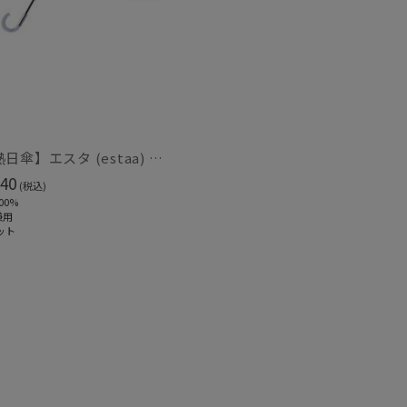
ィアで話題
日本製
(80)
【断熱日傘】エスタ (estaa) ハニカム断熱パラソル ボーダー 晴雨兼用 遮光100 UV100
40
(税込)
00%
兼用
ット