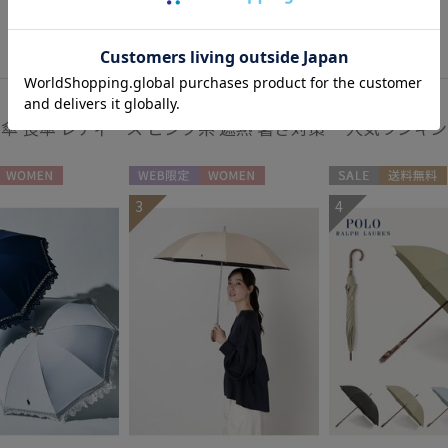
新着
傘 長傘 レディース ピンク系 遮熱 暑さ対策 人気ランキ
WOMEN
WEB限定
WOMEN
セール
送料無料
3
4
ギフト向け
WOME