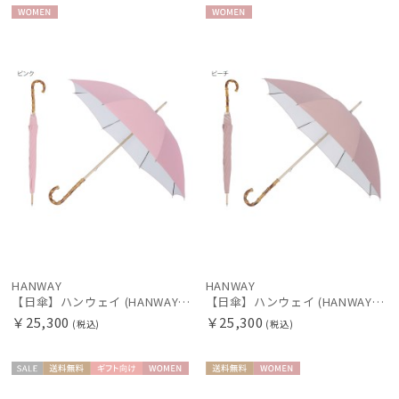
傘機能
WOME
WOME
N
N
マフラー・ストール・スカーフ
帽子
財布・革小物
手袋・アームカバー
その他
HANWAY
HANWAY
【日傘】ハンウェイ (HANWAY) Pシエスタ 白ラミネート ナチュラルカラー 長傘 オールウェザー 遮光 竹手元 晴雨兼用 UV 日本製
【日傘】ハンウェイ (HANWAY) Pシエスタ 白ラミネート ナチュラルカラー 長傘 オールウェザー 遮光 竹手元 晴雨兼用 UV 日本製
￥25,300
￥25,300
(税込)
(税込)
カラー
セー
送料無
ギフト
WOME
送料無
WOME