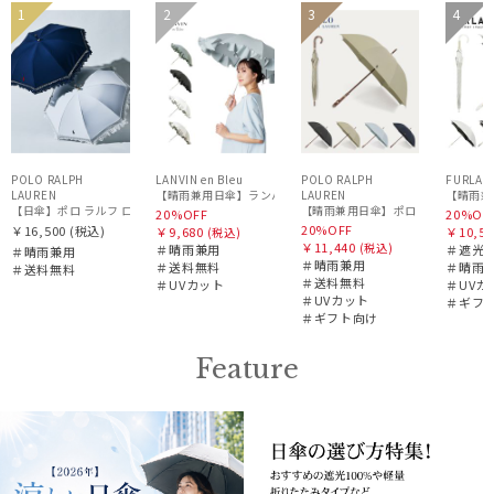
送料無
WOME
予約
再入
セー
送料無
予約
1
2
3
4
セー
送料無
ギフト
ギフ
料
N
荷
ル
料
WOME
WOME
WOM
ル
料
向け
向け
N
N
N
POLO RALPH
LANVIN en Bleu
POLO RALPH
FURLA
LAUREN
LAUREN
【晴雨兼
【晴雨兼用日傘】ポロ ラルフ ローレン (
20%OFF
20%OF
20%OFF
￥16,500
(税込)
￥9,680
￥10,56
(税込)
￥11,440
(税込)
＃晴雨兼用
＃遮光1
＃晴雨兼用
＃晴雨兼用
＃送料無料
＃晴雨
＃送料無料
＃送料無料
＃UVカット
＃UVカ
＃UVカット
＃ギフ
＃ギフト向け
Feature