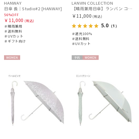
HANWAY
LANVIN COLLECTION
日傘 長｜Studio#2 [HANWAY]
【晴雨兼用日傘】ランバン コレクション (LANVIN COLLECTION) オーガンジーカットワーク 遮光100 UV100
56%OFF
￥11,000
(税込)
￥11,000
(税込)
5.0
（1）
＃晴雨兼用
＃送料無料
＃遮光100%
＃UVカット
＃送料無料
＃ギフト向け
＃UVカット
WOME
予約
WOME
N
N