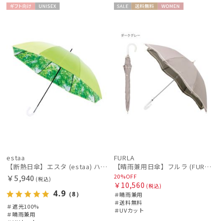
ギフト
UNISE
セー
送料無
WOME
向け
X
ル
料
N
estaa
FURLA
【断熱日傘】エスタ (estaa) ハニカム断熱パラソル 晴雨兼用 遮光100 UV100
【晴雨兼用日傘】フルラ (FURLA) ジッパー刺繍
20%OFF
￥5,940
(税込)
￥10,560
(税込)
4.9
（8）
＃晴雨兼用
＃送料無料
＃遮光100%
＃UVカット
＃晴雨兼用