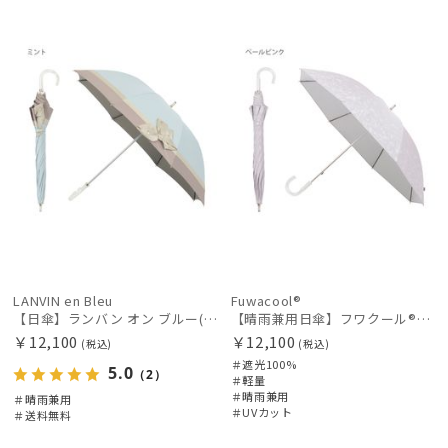
送料無
WOME
WOME
料
N
N
LANVIN en Bleu
Fuwacool®
【日傘】ランバン オン ブルー(LANVIN en Bleu) ビジューリボン 晴雨兼用日傘 遮光 遮熱 UV
【晴雨兼用日傘】フワクール®ホワイト（Fuwacool® White）ボタニカルグリッター 遮光100 UV100
￥12,100
￥12,100
(税込)
(税込)
＃遮光100%
5.0
（2）
＃軽量
＃晴雨兼用
＃晴雨兼用
＃UVカット
＃送料無料