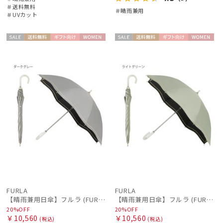
＃送料無料
＃晴雨兼用
＃UVカット
セー
送料無
ギフト
WOME
セー
送料無
ギフト
WOME
ル
料
向け
N
ル
料
向け
N
FURLA
FURLA
【晴雨兼用日傘】フルラ (FURLA) ジッパー刺繍 遮光100 UV100 ジャンプ
【晴雨兼用日傘】フルラ (FURLA) ジッパー刺繍 遮光100 UV100 ジャンプ
20%OFF
20%OFF
￥10,560
￥10,560
(税込)
(税込)