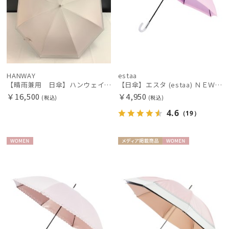
HANWAY
estaa
【晴雨兼用 日傘】ハンウェイ（ＨＡＮＷＡＹ）See-through border（シースルー・ボーダー）
【日傘】エスタ (estaa) ＮＥＷ断熱パラソル グラデーション晴雨兼用 一級遮光 UV
￥16,500
￥4,950
(税込)
(税込)
4.6
（19）
WOME
メディア掲
WOME
N
載商品
N