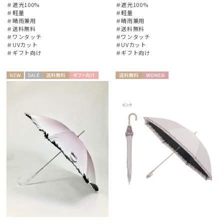
＃遮光100%
＃遮光100%
＃軽量
＃軽量
＃晴雨兼用
＃晴雨兼用
＃送料無料
＃送料無料
＃ワンタッチ
＃ワンタッチ
＃UVカット
＃UVカット
＃ギフト向け
＃ギフト向け
NEW
セー
送料無
ギフト
送料無
WOME
WOME
ル
料
向け
料
N
N