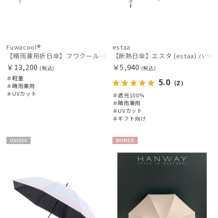
Fuwacool®
estaa
【晴雨兼用折日傘】フワクール®ホワイト（Fuwacool® White）ボタニカル 遮光100% 遮熱 UV100%
【断熱日傘】エスタ (estaa) ハニカム断熱パラソル グラデーション 晴雨兼用 遮光100 UV100
￥13,200
￥5,940
(税込)
(税込)
＃軽量
5.0
（2）
＃晴雨兼用
＃UVカット
＃遮光100%
＃晴雨兼用
＃UVカット
＃ギフト向け
UNISE
WOME
X
N