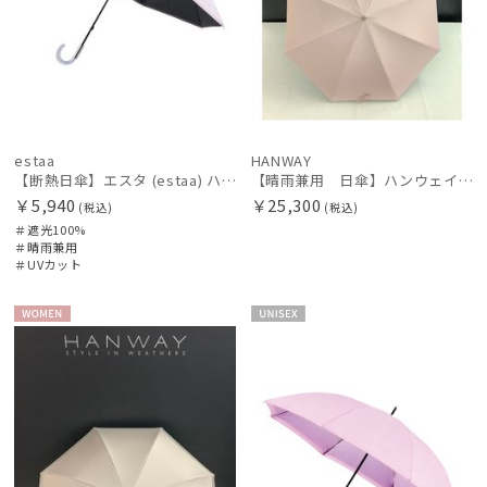
estaa
HANWAY
【断熱日傘】エスタ (estaa) ハニカム断熱パラソル ボーダー 晴雨兼用 遮光100 UV100
【晴雨兼用 日傘】ハンウェイ（ＨＡＮＷＡＹ）Powder（パウダー）黒ラミネート
￥5,940
￥25,300
(税込)
(税込)
＃遮光100%
＃晴雨兼用
＃UVカット
WOME
UNISE
N
X