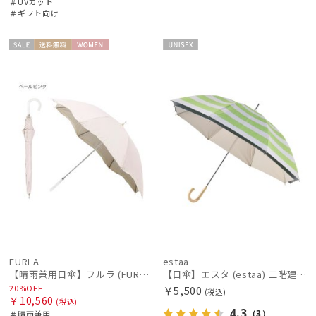
＃UVカット
＃ギフト向け
セー
送料無
WOME
UNISE
ル
料
N
X
FURLA
estaa
【晴雨兼用日傘】フルラ (FURLA) ジッパー刺繍
【日傘】エスタ (estaa) 二階建て 断熱 テクスチャーボーダー 晴雨兼用 遮光100 UV100
20%OFF
￥5,500
(税込)
￥10,560
(税込)
4.3
（3）
＃晴雨兼用