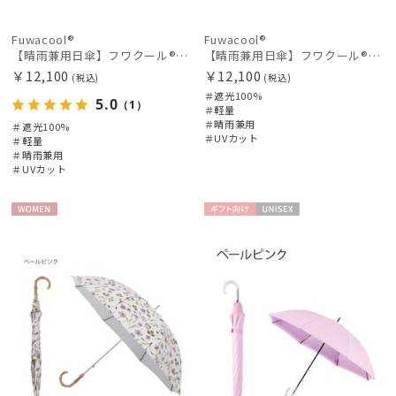
Fuwacool®
Fuwacool®
【晴雨兼用日傘】フワクール®ホワイト（Fuwacool® White）スパークルブラッシュ 遮光100 UV100
【晴雨兼用日傘】フワクール®ホワイト（Fuwacool® White）グリッターリボン 遮光100 UV100
￥12,100
￥12,100
(税込)
(税込)
＃遮光100%
5.0
（1）
＃軽量
＃晴雨兼用
＃遮光100%
＃UVカット
＃軽量
＃晴雨兼用
＃UVカット
WOME
ギフト
UNISE
N
向け
X