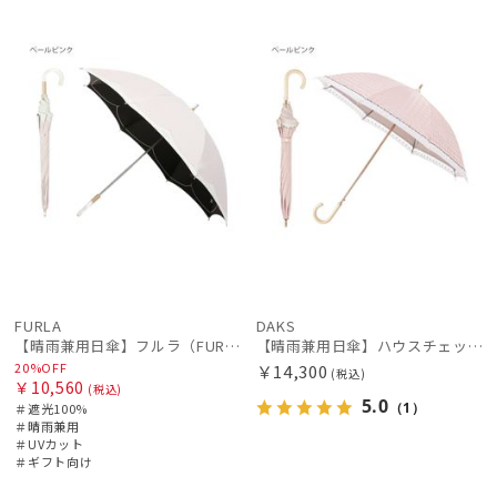
セー
ギフト
WOME
WOME
ル
向け
N
N
絞り込み
レディース
メンズ
キッズ
FURLA
DAKS
【晴雨兼用日傘】フルラ（FURLA）バイカラーカットワーク 遮光100 UV100 軽量
【晴雨兼用日傘】ハウスチェック×オーガンジーレース 遮光率99.99％以上 UV99%以上 軽量 日本製
カテゴリー
20%OFF
￥14,300
(税込)
￥10,560
(税込)
5.0
（1）
＃遮光100%
＃晴雨兼用
ブランド
＃UVカット
＃ギフト向け