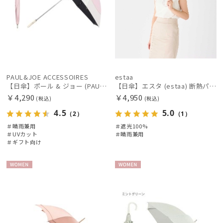
PAUL&JOE ACCESSOIRES
estaa
【日傘】ポール & ジョー (PAUL & JOE ACCESSOIRES) スウィングヌネット 長傘 レディース 雨の日OK 一級遮光 遮熱 UV
【日傘】エスタ (estaa) 断熱パラソル フォレスト UV加工 1級遮光 晴雨兼用
￥4,290
￥4,950
(税込)
(税込)
4.5
5.0
（2）
（1）
＃晴雨兼用
＃遮光100%
＃UVカット
＃晴雨兼用
＃ギフト向け
WOME
WOME
N
N