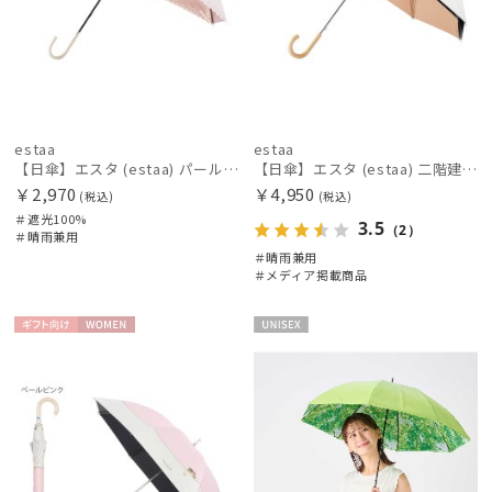
estaa
estaa
【日傘】エスタ (estaa) パールコーティング ハートヒートカット 長傘晴雨兼用 一級遮光 UV
【日傘】エスタ (estaa) 二階建て 断熱 バイカラーグログラン UV100 遮光100 晴雨兼用
￥2,970
￥4,950
(税込)
(税込)
＃遮光100%
3.5
（2）
＃晴雨兼用
＃晴雨兼用
＃メディア掲載商品
ギフト
WOME
UNISE
向け
N
X