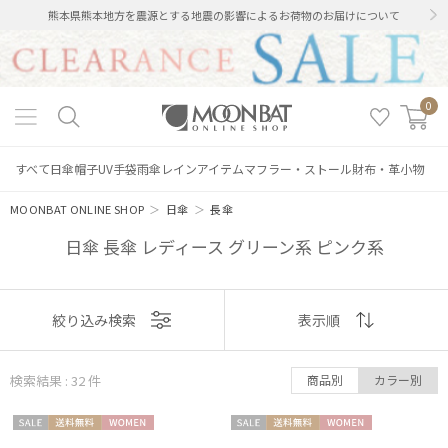
熊本県熊本地方を震源とする地震の影響によるお荷物のお届けについて
0
すべて
日傘
帽子
UV手袋
雨傘
レインアイテム
マフラー・ストール
財布・革小物
MOONBAT ONLINE SHOP
＞
日傘
＞
長傘
日傘 長傘 レディース グリーン系 ピンク系
表示
絞り込み検索
表示順
順
検索結果 : 32
件
商品別
カラー別
おすすめ
セー
送料無
WOME
セー
送料無
WOME
新着