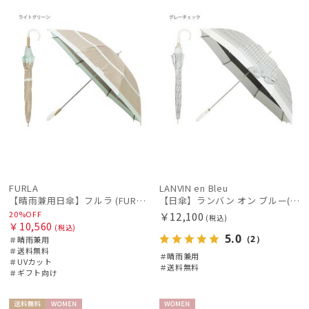
ル
料
向け
N
料
N
価格・割引率
在庫表示
FURLA
LANVIN en Bleu
販売状況
【晴雨兼用日傘】フルラ (FURLA) 切り継ぎグログラン 一級遮光99.99％ 遮熱 UV 晴雨兼用 送料無料 可愛い
【日傘】ランバン オン ブルー(LANVIN en Bleu) ビジューリボン 晴雨兼用日傘 遮光 遮熱 UV
20%OFF
￥12,100
(税込)
￥10,560
(税込)
5.0
（2）
＃晴雨兼用
入荷状況
＃送料無料
＃晴雨兼用
＃UVカット
＃送料無料
＃ギフト向け