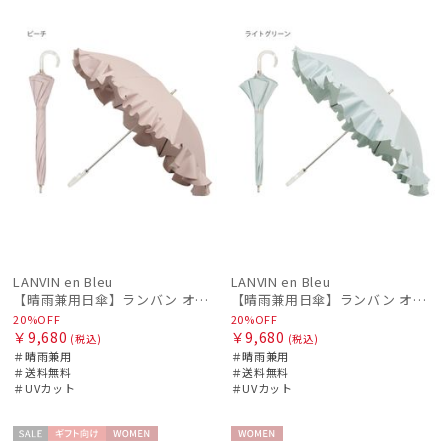
ル
料
N
ル
料
N
価格の高い
順
価格の低い
順
人気順
売上点数順
お気に入り
順
LANVIN en Bleu
LANVIN en Bleu
【晴雨兼用日傘】ランバン オン ブルー (LANVIN en Bleu) フレアフリル 一級遮光99.99% 遮熱 簡単開閉 UV 晴雨兼用
【晴雨兼用日傘】ランバン オン ブルー (LANVIN en Bleu) フレアフリル 一級遮光99.99% 遮熱 簡単開閉 UV 晴雨兼用
20%OFF
20%OFF
￥9,680
￥9,680
(税込)
(税込)
＃晴雨兼用
＃晴雨兼用
＃送料無料
＃送料無料
＃UVカット
＃UVカット