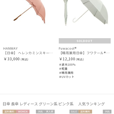
SOLDOUT
HANWAY
Fuwacool®
【日傘】 ヘレンカミンスキー（HELEN KAMINSKI） X ハンウェイ (HANWAY) コラボ プロヴァンスタイプ 麻無地 ラフィアコード 長傘 竹手元 純パラソル
【晴雨兼用日傘】フワクール®ホワイト（Fuwacool® White）ジオメタリックラメ 遮光100 UV100
￥33,000
￥12,100
(税込)
(税込)
＃遮光100%
＃軽量
＃晴雨兼用
＃UVカット
日傘 長傘 レディース グリーン系 ピンク系 人気ランキング