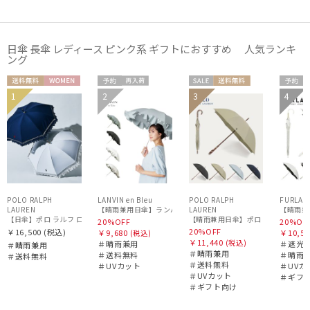
カラー
日傘 長傘 レディース ピンク系 ギフトにおすすめ 人気ランキ
ング
送料無
WOME
予約
再入
セー
送料無
予約
1
2
3
4
セー
送料無
ギフト
ギフ
料
N
荷
ル
料
WOME
WOME
WOM
ル
料
向け
向け
N
N
N
POLO RALPH
LANVIN en Bleu
POLO RALPH
FURLA
価格・割引率
LAUREN
LAUREN
【晴雨兼
【晴雨兼用日傘】ポロ ラルフ ローレン (
20%OFF
20%OF
20%OFF
￥16,500
(税込)
￥9,680
￥10,56
(税込)
￥11,440
(税込)
＃晴雨兼用
＃遮光1
＃晴雨兼用
在庫表示
＃晴雨兼用
＃送料無料
＃晴雨
＃送料無料
＃送料無料
＃UVカット
＃UVカ
＃UVカット
＃ギフ
＃ギフト向け
販売状況