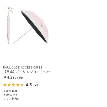
向け
N
レディース
メンズ
キッズ
価格の高い
順
カテゴリー
価格の低い
順
ブランド
人気順
売上点数順
傘機能
お気に入り
順
マフラー・ストール・スカーフ
PAUL&JOE ACCESSOIRES
【日傘】ポール & ジョー (PAUL & JOE ACCESSOIRES) スウィングヌネット 長傘 レディース 雨の日OK 一級遮光 遮熱 UV
帽子
￥4,290
(税込)
4.5
（2）
手袋・アームカバー
＃晴雨兼用
＃UVカット
＃ギフト向け
その他