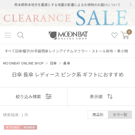
熊本県熊本地方を震源とする地震の影響によるお荷物のお届けについて
0
すべて
日傘
帽子
UV手袋
雨傘
レインアイテム
マフラー・ストール
財布・革小物
MOONBAT ONLINE SHOP
＞
日傘
＞
長傘
日傘 長傘 レディース ピンク系 ギフトにおすすめ
表示
絞り込み検索
表示順
絞り込み
順
検索結果 : 1
件
商品別
カラー別
おすすめ
ギフト
WOME
新着