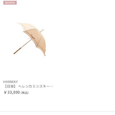
ランバン オン ブルー
WOME
N
MACKINTOSH PHILOSOPHY
マッキントッシュ フィロソフィー
MAGICAL TECH
マジカルテック
miel
ミエル
mila schon
ミラ・ショーン
OTHER BRAND
HANWAY
アザーブランド
【日傘】 ヘレンカミンスキー（HELEN KAMINSKI） X ハンウェイ (HANWAY) コラボ プロヴァンスタイプ 麻無地 ラフィアコード 長傘 竹手元 純パラソル
￥33,000
(税込)
PAUL&JOE ACCESSOIRES
ポールアンドジョー アクセソワ
POLO RALPH LAUREN