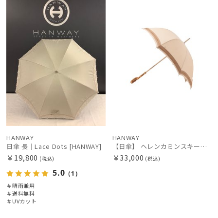
FURLA
料
N
N
フルラ
Fuwacool®
フワクール®
Gracy
グレイシー
HANWAY
ハンウェイ
HELEN KAMINSKI
ヘレンカミンスキー
HANWAY
HANWAY
日傘 長｜Lace Dots [HANWAY]
【日傘】 ヘレンカミンスキー（HELEN KAMINSKI） X ハンウェイ (HANWAY) コラボ ビアンカタイプ 麻無地 ロゴテープ 長傘 竹手元 純パラソル
HIROKO KOSHINO
￥19,800
￥33,000
(税込)
(税込)
ヒロコ コシノ
5.0
（1）
LANVIN COLLECTION
＃晴雨兼用
＃送料無料
ランバン コレクション
＃UVカット
LANVIN en Bleu