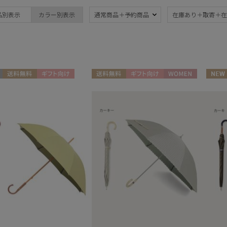
ブランド
品別表示
カラー別表示
通常商品＋予約商品
在庫あり＋取寄＋在
ブランド
傘機能
Gracy
晴雨兼用
遮
(20)
グレイシー
一級遮光
UV
MACKINTOSH
(14)
(2
PHILOSOPHY
送料無料
ギフト向け
送料無料
ギフト向け
WOMEN
NEW
マッキントッシュ フィロソフィー
暑さ対策
紫外
(20)
N
ギフト
POLO RALPH LAUREN
ポロ ラルフ ローレン
親骨：51～
簡単
55cm
(1)
その他
日本製
ギフ
(1)
め
(1