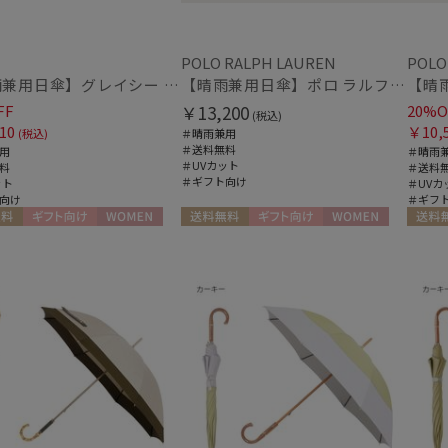
カラー
POLO RALPH LAUREN
POLO
【晴雨兼用日傘】グレイシー (Gracy) Studs 一級遮光99.99% 遮熱 UV99％
【晴雨兼用日傘】ポロ ラルフ ローレン (POLO RALPH LAUREN) スカラ刺繍ストライプ 遮光 遮熱 UV
FF
￥13,200
20%O
(税込)
10
￥10,
(税込)
＃晴雨兼用
＃送料無料
用
＃晴雨
＃UVカット
料
＃送料
価格・割引率
＃ギフト向け
ット
＃UVカ
向け
＃ギフ
料
ギフト向け
WOMEN
送料無料
ギフト向け
WOMEN
送料無
価格 (円)
割引率 (%)
在庫表示