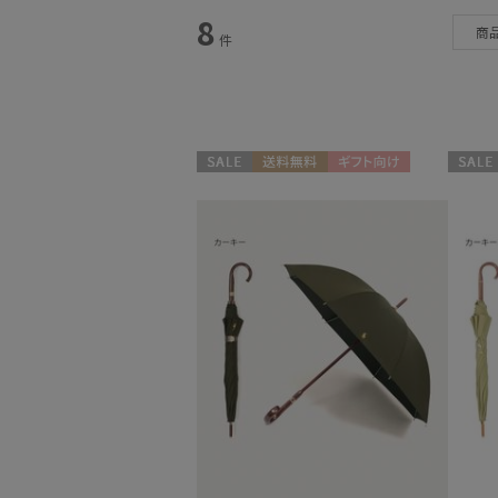
スタイル
8
商
件
カテゴリー
雨傘
(1)
日傘
(21)
セール
送料無料
ギフト向け
セール
WOMEN
WOME