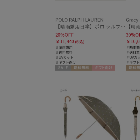
POLO RALPH LAUREN
Gracy
【晴雨兼用日傘】ポロ ラルフ ローレン (POLO RALPH LAUREN) 無地刺繍 簡単開閉 遮光 遮熱 UV 日本製
20%OFF
30%O
￥11,440
￥10,0
(税込)
＃晴雨兼用
＃晴雨兼
＃送料無料
＃送料無
＃UVカット
＃UVカ
＃ギフト向け
＃ギフト
セール
送料無料
ギフト向け
送料無
WOMEN