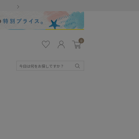
Gmailをお使いのお客様
0
お気
ロ
カー
に入
グ
ト
り
イ
ン
検
索
キッズ