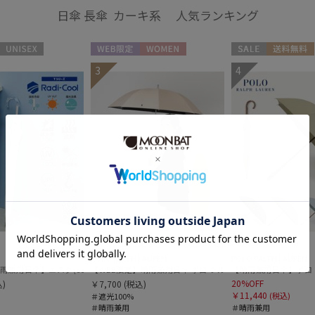
日傘 長傘 カーキ系 人気ランキング
UNISEX
WEB限定
WOMEN
セール
送料無料
3
4
ギフト向け
WOME
POLO RALPH LAUREN
POLO RALPH LAUREN
兼用日傘】エスタ(estaa)REIKYAKUパラソル 55㎝ ラディクール 遮光100 UV100 
【WEB限定】晴雨兼用日傘 ポロ ラルフ ローレン（POLO RALP
【日傘】ポロ ラルフ ローレン(POLO RALPH LAUREN)エンブフリル 長傘 【公式ムーンバット】 遮光 遮熱 UV 晴雨兼用
【晴雨兼用日傘】ポロ ラル
20%OFF
)
￥7,700
(税込)
￥11,440
(税込)
＃遮光100%
＃晴雨兼用
＃晴雨兼用