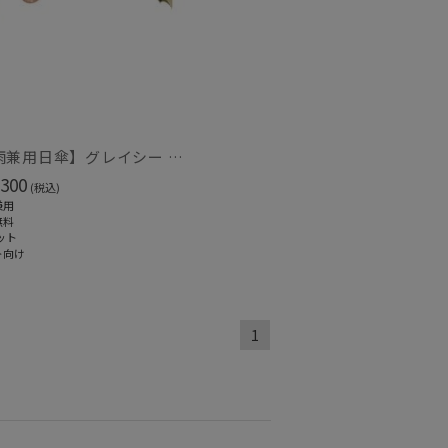
セール
【晴雨兼用日傘】グレイシー (Gracy) Accent color 一級遮光99.99% 遮熱 UV99％
300
(税込)
もうすぐ
兼用
再入荷
無料
ット
ト向け
1