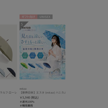
ギフト向け
UNISEX
5
N
estaa
ボタンジャンプ
H LAUREN）オーバーロック刺繍 遮光100 UV100
フ ローレン (POLO RALPH LAUREN) 無地刺繍 簡単開閉 遮光 遮熱 UV 日本製
【断熱日傘】エスタ (estaa) ハニカム断熱パラソル 晴雨兼用 
￥5,940
(税込)
＃遮光100%
＃晴雨兼用