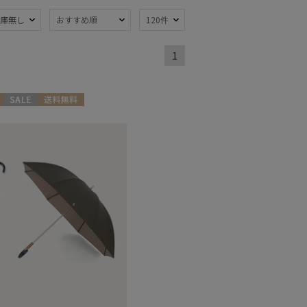
庫無し
おすすめ順
120件
1
熱
遮光
(16)
(15)
軽量
1)
(2)
セール
送料無料
線対策
親骨：～50cm
(20)
向け
WOMEN
(20)
開閉傘
(7)
トにおすす
5)