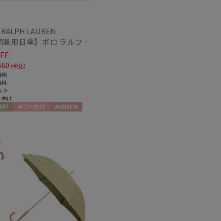
 RALPH LAUREN
【晴雨兼用日傘】ポロ ラルフ ローレン (POLO RALPH LAUREN) 無地POLOPONY刺繍 遮光 遮熱 UV
FF
560
(税込)
兼用
無料
ット
ト向け
料
ギフト向け
WOMEN
～
～