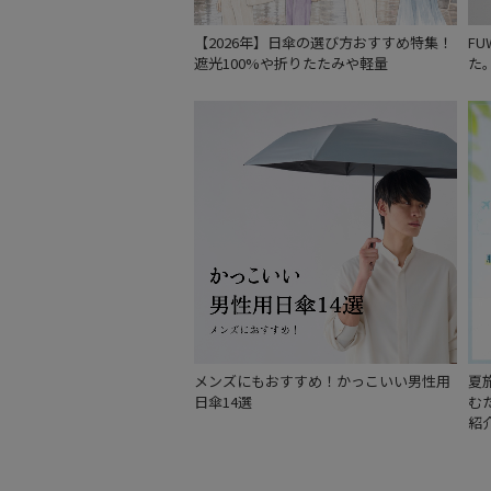
【2026年】日傘の選び方おすすめ特集！
F
遮光100%や折りたたみや軽量
た
メンズにもおすすめ！かっこいい男性用
夏
日傘14選
む
紹