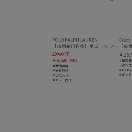
POLO RALPH LAUREN
Gracy
【晴雨兼用日傘】ポロ ラルフ ローレン (POLO RALPH LAUREN) カラーベア 遮熱 UV 晴雨兼用
20%OFF
￥16,
￥9,680
(税込)
＃晴雨兼
＃送料無
＃晴雨兼用
＃UVカ
＃送料無料
＃ギフト
＃UVカット
＃ギフト向け