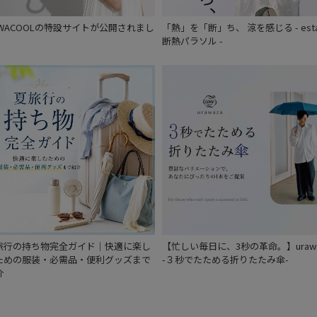
UWACOOLの特設サイトが公開されまし
「熱」を「断」ち、 涼を感じる - est
。
断熱パラソル -
旅行の持ち物完全ガイド｜快適に楽し
【忙しい毎日に、3秒の革命。】urawa
ための服装・必需品・便利グッズまで
-３秒でたためる折りたたみ傘-
介