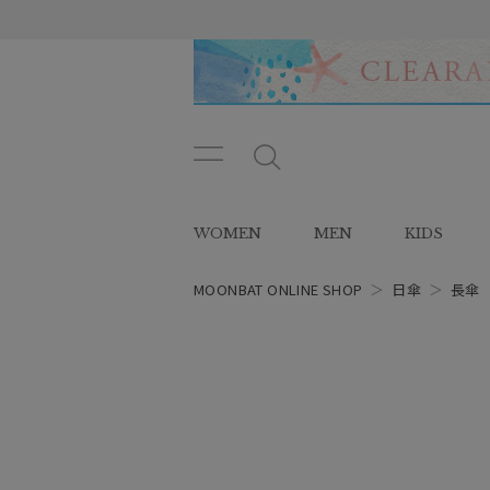
メニ
メ
ュー
ニ
ボタ
ュ
WOMEN
MEN
KIDS
ン
ー
ボ
タ
MOONBAT ONLINE SHOP
＞
日傘
＞
長傘
ン
レディース