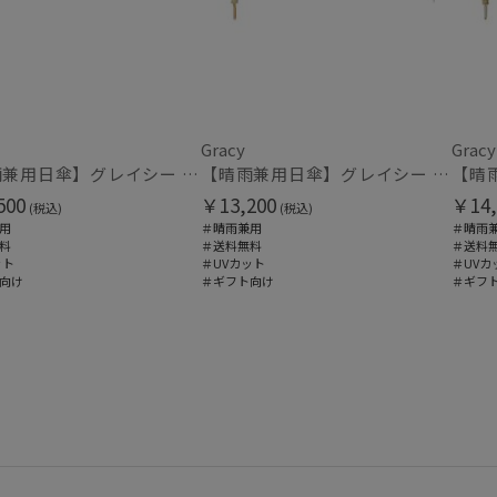
在庫あり
販売状況
通常
Gracy
Gracy
入荷状況
【晴雨兼用日傘】グレイシー (Gracy) Natural bicolor 遮光99% 遮熱 UV99％
【晴雨兼用日傘】グレイシー (Gracy) Tender bicolor 一級遮光99.99% 遮熱 UV99％
500
￥13,200
￥14,
(税込)
(税込)
予約
用
＃晴雨兼用
＃晴雨
新着
料
＃送料無料
＃送料
ット
＃UVカット
＃UVカ
向け
＃ギフト向け
＃ギフ