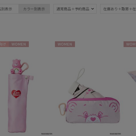
ブランド
品別表示
カラー別表示
通常商品＋予約商品
在庫あり＋取寄＋在
ブランド
傘機能
estaa
晴雨兼用
遮
(15)
エスタ
一級遮光
UV
FURLA
(9)
(2
向け
WOMEN
WOMEN
WOME
フルラ
耐風傘
ジャ
Fuwacool®
(7)
フワクール®
紫外線対策
親骨
(6)
HANWAY
(9)
ハンウェイ
LANVIN COLLECTION
親骨：56～
簡単
ランバン コレクション
60cm
(8)
masu
マス
PAUL&JOE ACCESSOIRES
その他
ポールアンドジョー アクセソワ
POLO RALPH LAUREN
WEB限定
メデ
(1)