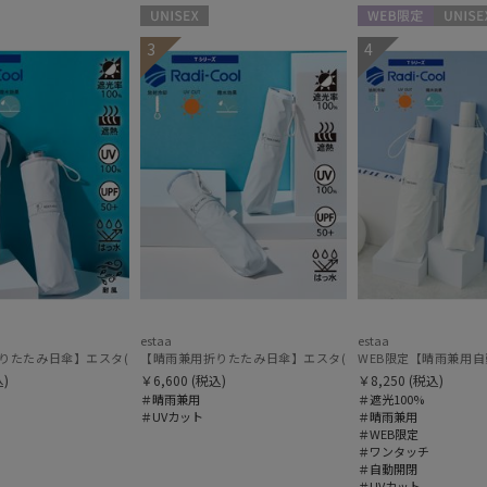
UNISEX
WEB限定
UNISEX
3
4
在庫表示
在庫あり
販売状況
通常
入荷状況
予約
新着
estaa
estaa
KUパラソル 大きめ60㎝ 世界初の放射冷却素材ラディクール 遮光100 UV100 耐風
たたみ日傘】エスタ(estaa)REIKYAKUパラソル 54㎝ 世界初の放射冷却素材ラディクール
【晴雨兼用折りたたみ日傘】エスタ(estaa)REIKYAKUパラソ
WEB限定【晴雨兼用自動開
)
￥6,600
(税込)
￥8,250
(税込)
＃晴雨兼用
＃遮光100%
＃UVカット
＃晴雨兼用
＃WEB限定
＃ワンタッチ
＃自動開閉
＃UVカット