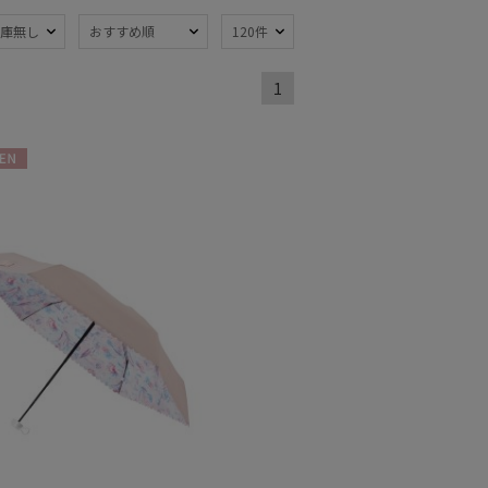
庫無し
おすすめ順
120件
1
熱
遮光
(7)
(7)
軽量
4)
(1)
N
ンプ式
暑さ対策
(4)
(6)
：～50cm
親骨：51～
55cm
(4)
開閉傘
(4)
ィアで話題
ギフトにおすす