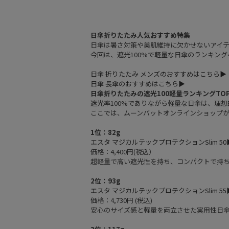
日傘折りたたみ人気おすすめ特集
日傘は暑さ対策や美肌維持に欠かせないアイ
今回は、遮光100%で軽量な日傘のランキン
日傘 折りたたみ メンズのおすすめはこちら▶︎
日傘 長傘のおすすめはこちら▶︎
日傘折りたたみの遮光100軽量ランキングTOP
遮光率100%でありながら軽量な日傘は、理
ここでは、ムーンバットオンラインショップが
1位：82g
エスタ マジカルテックプロテクションSlim 50▶
価格：4,400円(税込）
超軽量で高い遮光性を持ち、コンパクトで持
2位：93g
エスタ マジカルテックプロテクションSlim 55▶
価格：4,730円 (税込)
安心のサイズ感と軽量を両立させた実用性日