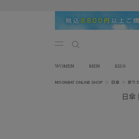
メニ
メ
ュー
ニ
ボタ
ュ
WOMEN
MEN
KIDS
ン
ー
ボ
タ
MOONBAT ONLINE SHOP
＞
日傘
＞
折り
ン
日傘 
レディース