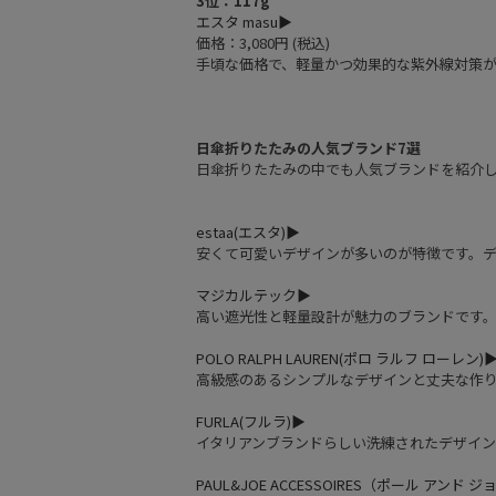
3位：117g
エスタ masu▶︎
価格：3,080円 (税込)
手頃な価格で、軽量かつ効果的な紫外線対策
日傘折りたたみの人気ブランド7選
日傘折りたたみの中でも人気ブランドを紹介
estaa(エスタ)▶︎
安くて可愛いデザインが多いのが特徴です。
マジカルテック▶︎
高い遮光性と軽量設計が魅力のブランドです
POLO RALPH LAUREN(ポロ ラルフ ローレン)▶
高級感のあるシンプルなデザインと丈夫な作
FURLA(フルラ)▶︎
イタリアンブランドらしい洗練されたデザイン
PAUL&JOE ACCESSOIRES（ポール アンド ジョ