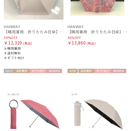
HANWAY
HANWAY
【晴雨兼用 折りたたみ日傘】ハンウェイ（ＨＡＮＷＡＹ）Botanical Flower（ボタニカル・フラワー）
【晴雨兼用 折りたたみ日傘】ハンウェイ（ＨＡＮＷＡＹ）Bookworm color（ブックワーム・カラー）
30%OFF
30%OFF
￥12,320
￥13,860
(税込)
(税込)
＃晴雨兼用
＃送料無料
＃ギフト向け
セー
送料無
ギフト
WOME
NEW
送料無
ギフト
WOME
ル
料
向け
N
料
向け
N