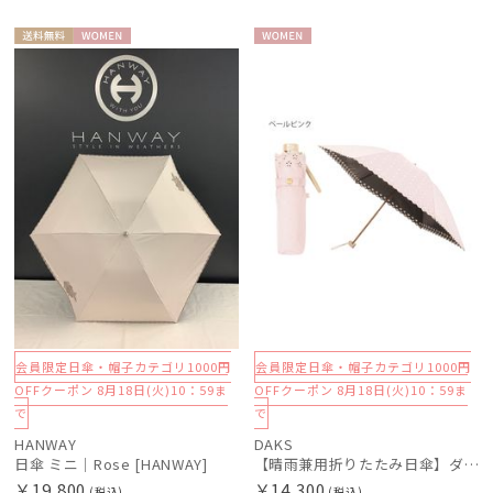
送料無
WOME
WOME
料
N
N
会員限定日傘・帽子カテゴリ1000円
会員限定日傘・帽子カテゴリ1000円
OFFクーポン 8月18日(火)10：59ま
OFFクーポン 8月18日(火)10：59ま
で
で
HANWAY
DAKS
日傘 ミニ｜Rose [HANWAY]
【晴雨兼用折りたたみ日傘】ダックス（DAKS）ジャガード×ボーラー刺繍 遮光99.99％ UV99％ 日本製
￥19,800
￥14,300
(税込)
(税込)