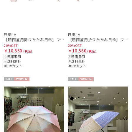
FURLA
FURLA
【晴雨兼用折りたたみ日傘】フルラ (FURLA) ジッパー刺繍
【晴雨兼用折りたたみ日傘】フルラ (FURLA) ジッパー刺繍
20%OFF
20%OFF
￥10,560
￥10,560
(税込)
(税込)
＃晴雨兼用
＃晴雨兼用
＃送料無料
＃送料無料
＃UVカット
＃UVカット
セー
WOME
セー
WOME
ル
N
ル
N