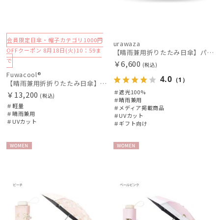
会員限定日傘・帽子カテゴリ1000円
urawaza
OFFクーポン 8月18日(火)10：59ま
【晴雨兼用折りたたみ日傘】パッとさして、サッとしまえる傘コワザ(kowaza) ライトボーダー 50 遮光100% UV100%
で
￥6,600
(税込)
Fuwacool®
4.0
（1）
【晴雨兼用折折りたたみ日傘】フワクール®ホワイト（Fuwacool® White）ボタニカル 遮光100% 遮熱 UV100% ハンドル付き
＃遮光100%
￥13,200
(税込)
＃晴雨兼用
＃軽量
＃メディア掲載商品
＃晴雨兼用
＃UVカット
＃UVカット
＃ギフト向け
WOME
WOME
件
N
N