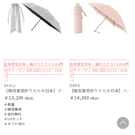
会員限定日傘・帽子カテゴリ1000円
会員限定日傘・帽子カテゴリ1000円
OFFクーポン 8月18日(火)10：59ま
OFFクーポン 8月18日(火)10：59ま
で
で
Gracy
DAKS
【晴雨兼用折りたたみ日傘】グレイシー (Gracy) Metallic 一級遮光99.99% 遮熱 UV99％ 軽量 簡単開閉
【晴雨兼用折りたたみ日傘】ハウスチェック×オーガンジーレース 遮光率99.99％以上 UV99%以上 軽量 日本製
￥13,200
￥14,300
(税込)
(税込)
＃軽量
＃晴雨兼用
＃送料無料
＃UVカット
＃ギフト向け