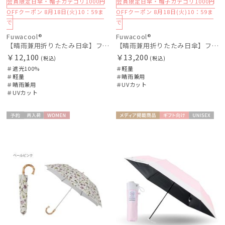
会員限定日傘・帽子カテゴリ1000円
会員限定日傘・帽子カテゴリ1000円
OFFクーポン 8月18日(火)10：59ま
OFFクーポン 8月18日(火)10：59ま
で
で
Fuwacool®
Fuwacool®
【晴雨兼用折りたたみ日傘】フワクール®ホワイト（Fuwacool® White）スパークルブラッシュ 遮光100 UV100 ハンドル付き
【晴雨兼用折りたたみ日傘】フワクール®ホワイト（Fuwacool® White）ボタニカル 遮光100％ 遮熱 UV100％
￥12,100
￥13,200
(税込)
(税込)
＃遮光100%
＃軽量
＃軽量
＃晴雨兼用
＃晴雨兼用
＃UVカット
＃UVカット
予約
再入
WOME
メディア掲
ギフト
UNISE
荷
N
載商品
向け
X