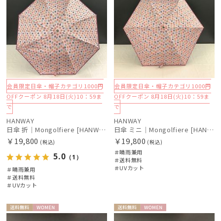
会員限定日傘・帽子カテゴリ1000円
会員限定日傘・帽子カテゴリ1000円
OFFクーポン 8月18日(火)10：59ま
OFFクーポン 8月18日(火)10：59ま
で
で
HANWAY
HANWAY
日傘 折｜Mongolfiere [HANWAY]
日傘 ミニ｜Mongolfiere [HANWAY]
￥19,800
￥19,800
(税込)
(税込)
＃晴雨兼用
5.0
（1）
＃送料無料
＃UVカット
＃晴雨兼用
＃送料無料
＃UVカット
送料無
WOME
送料無
WOME