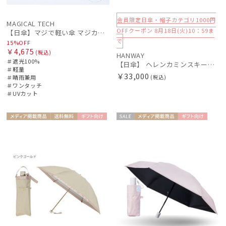
会員限定日傘・帽子カテゴリ1000円
マフラー・ストール・スカーフ
MAGICAL TECH
OFFクーポン 8月18日(火)10：59ま
【日傘】マジで軽い傘 マジカルテックプロテクション(MAGICAL TECH PROTECTION) 50cm 晴雨兼用傘自動開閉折りたたみ日傘 一級遮光100% UV 軽量 機能性 人気
で
15%OFF
￥4,675
帽子
(税込)
HANWAY
＃遮光100%
【日傘】 ヘレンカミンスキー（HELEN KAMINSKI） X ハンウェイ (HANWAY) コラボ プロヴァンスタイプ 麻無地 ラフィアコード 折りたたみ傘 曲がり手元 純パラソル
＃軽量
￥33,000
＃晴雨兼用
(税込)
手袋・アームカバー
＃ワンタッチ
＃UVカット
その他
メディア掲
送料無
ギフト
セー
メディア掲
ギフト
WOME
UNISE
載商品
料
向け
ル
載商品
向け
N
X
カラー