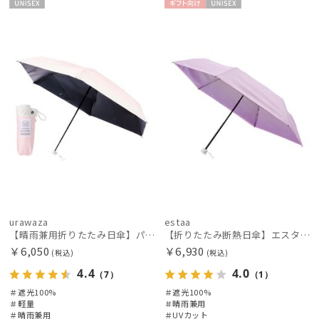
UNISE
ギフト
UNISE
X
向け
X
urawaza
estaa
【晴雨兼用折りたたみ日傘】パッとさして、サッとしまえる傘コワザ(kowaza) ボーダー 50 遮光100% UV100%
【折りたたみ断熱日傘】エスタ (estaa) ハニカム断熱パラソル グラデーション 折りたたみ傘 晴雨兼用 遮光100 UV100
￥6,050
￥6,930
(税込)
(税込)
4.4
4.0
（7）
（1）
＃遮光100%
＃遮光100%
＃軽量
＃晴雨兼用
＃晴雨兼用
＃UVカット