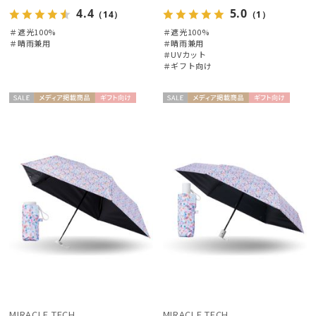
4.4
5.0
（14）
（1）
＃遮光100%
＃遮光100%
＃晴雨兼用
＃晴雨兼用
＃UVカット
＃ギフト向け
セー
メディア掲
ギフト
セー
メディア掲
ギフト
UNISE
UNISE
ル
載商品
向け
ル
載商品
向け
X
X
MIRACLE TECH
MIRACLE TECH