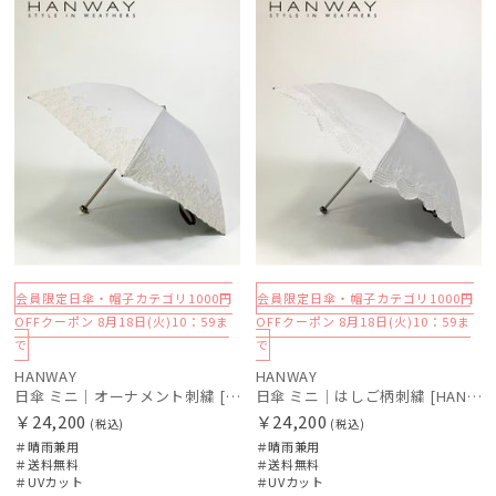
料
N
料
N
会員限定日傘・帽子カテゴリ1000円
会員限定日傘・帽子カテゴリ1000円
OFFクーポン 8月18日(火)10：59ま
OFFクーポン 8月18日(火)10：59ま
で
で
HANWAY
HANWAY
日傘 ミニ｜オーナメント刺繍 [HANWAY]
日傘 ミニ｜はしご柄刺繍 [HANWAY]
￥24,200
￥24,200
(税込)
(税込)
＃晴雨兼用
＃晴雨兼用
＃送料無料
＃送料無料
＃UVカット
＃UVカット