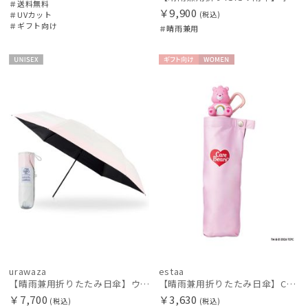
＃送料無料
￥9,900
＃UVカット
(税込)
＃ギフト向け
＃晴雨兼用
UNISE
ギフト
WOME
X
向け
N
urawaza
estaa
【晴雨兼用折りたたみ日傘】ウラワザ(urawaza）ボーダー 55㎝ 折りたたみ傘 晴雨兼用 遮光100% UV100%
【晴雨兼用折りたたみ日傘】CareBearsTM（ケアベアTM）折りたたみ日傘 UV100% 遮光100%
￥7,700
￥3,630
(税込)
(税込)