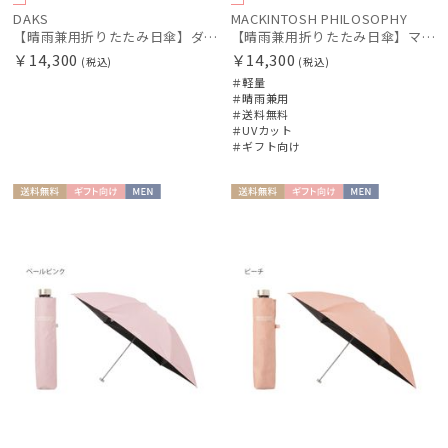
DAKS
MACKINTOSH PHILOSOPHY
【晴雨兼用折りたたみ日傘】ダックス（DAKS）ジャガード×ボーラー刺繍 遮光99.99％ UV99％ 日本製
【晴雨兼用折りたたみ日傘】マッキントッシュ フィロソフィー (MACKINTOSH PHILOSOPHY) ボーダー
￥14,300
￥14,300
(税込)
(税込)
＃軽量
＃晴雨兼用
＃送料無料
＃UVカット
＃ギフト向け
送料無
ギフト
MEN
送料無
ギフト
MEN
料
向け
料
向け