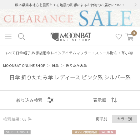
熊本県熊本地方を震源とする地震の影響によるお荷物のお届けについて
0
すべて
日傘
帽子
UV手袋
雨傘
レインアイテム
マフラー・ストール
財布・革小物
MOONBAT ONLINE SHOP
＞
日傘
＞
折りたたみ傘
日傘 折りたたみ傘 レディース ピンク系 シルバー系
表示
絞り込み検索
表示順
順
検索結果 : 63
件
商品別
カラー別
おすすめ
セー
UNISE
メディア掲
WOME
新着