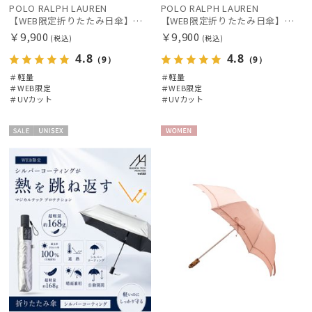
POLO RALPH LAUREN
POLO RALPH LAUREN
【WEB限定折りたたみ日傘】ポロ ラルフ ローレン(POLO RALPH LAUREN)ワンポイントポロ刺繍×サコッシュ 遮光100% UV100%
【WEB限定折りたたみ日傘】ポロ ラルフ ローレン(POLO RALPH LAUREN)ワンポイントポロ刺繍×サコッシュ 遮光100% UV100%
￥9,900
￥9,900
(税込)
(税込)
4.8
4.8
（9）
（9）
＃軽量
＃軽量
絞り込み
＃WEB限定
＃WEB限定
＃UVカット
＃UVカット
セー
UNISE
WOME
ル
X
N
レディース
メンズ
キッズ
カテゴリー
ブランド
傘機能