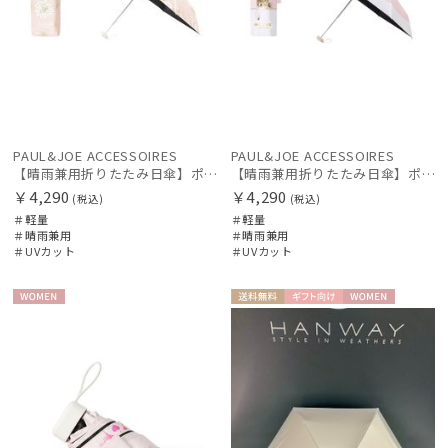
PAUL&JOE ACCESSOIRES
PAUL&JOE ACCESSOIRES
【晴雨兼用折りたたみ日傘】ポール & ジョー (PAUL & JOE ACCESSOIRES) クリザンテーム コンパクトミニ 一級遮光99.99% 遮熱 簡単開閉 UV 晴雨兼用
【晴雨兼用折りたたみ日傘】ポール & ジョー (PAUL & JOE ACCESSOIRES) スウィングヌネット コンパクトミニ 一級遮光99.99% 遮熱 簡単開閉 UV 晴雨兼用
￥4,290
￥4,290
(税込)
(税込)
＃軽量
＃軽量
＃晴雨兼用
＃晴雨兼用
＃UVカット
＃UVカット
WOME
送料無
ギフト
WOME
N
料
向け
N