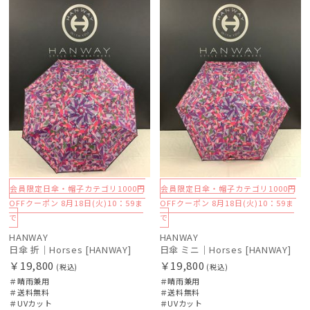
料
N
料
N
会員限定日傘・帽子カテゴリ1000円
会員限定日傘・帽子カテゴリ1000円
OFFクーポン 8月18日(火)10：59ま
OFFクーポン 8月18日(火)10：59ま
で
で
HANWAY
HANWAY
日傘 折｜Horses [HANWAY]
日傘 ミニ｜Horses [HANWAY]
￥19,800
￥19,800
(税込)
(税込)
＃晴雨兼用
＃晴雨兼用
＃送料無料
＃送料無料
＃UVカット
＃UVカット