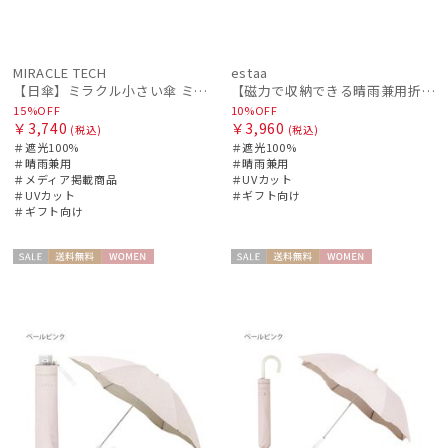
MIRACLE TECH
estaa
【日傘】ミラクル小さい傘 ミラクルテックプロ (MIRACLE TECH Pro) 最小折りたたみ傘 晴雨兼用 遮光100
【磁力で収納できる晴雨兼用折りたたみ日傘】Pitaa マグネット プレーン55
15%OFF
10%OFF
￥3,740
￥3,960
(税込)
(税込)
＃遮光100%
＃遮光100%
＃晴雨兼用
＃晴雨兼用
＃メディア掲載商品
＃UVカット
＃UVカット
＃ギフト向け
＃ギフト向け
セー
送料無
WOME
セー
送料無
WOME
ル
料
N
ル
料
N