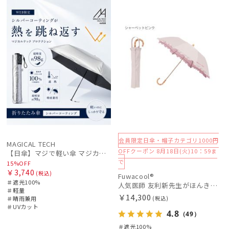
ル
X
載商品
N
価格の高い
順
価格の低い
順
人気順
売上点数順
お気に入り
順
会員限定日傘・帽子カテゴリ1000円
MAGICAL TECH
OFFクーポン 8月18日(火)10：59ま
【日傘】マジで軽い傘 マジカルテックプロテクション(MAGICAL TECH PROTECTION)50cm 晴雨兼用傘折りたたみ日傘 一級遮光100% UV 軽量 人気 レディース メンズ
で
15%OFF
￥3,740
(税込)
Fuwacool®
＃遮光100%
人気医師 友利新先生がほんきで作った”絶対に忘れない誰でも日傘” エレガント派のバンブーフリル【晴雨兼用折日傘】フワクール® (Fuwacool®) 雨の日OK 軽量 遮光100% UV100％
＃軽量
￥14,300
＃晴雨兼用
(税込)
＃UVカット
4.8
（49）
＃遮光100%