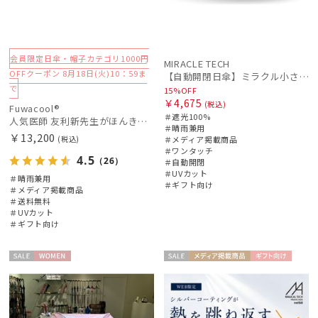
価格・割引率
会員限定日傘・帽子カテゴリ1000円
MIRACLE TECH
OFFクーポン 8月18日(火)10：59ま
【自動開閉日傘】ミラクル小さい傘 ミラクルテックプロ (MIRACLE TECH Pro) 晴雨兼用 遮光100 ワンタッチ開閉
で
15%OFF
在庫表示
￥4,675
(税込)
Fuwacool®
＃遮光100%
人気医師 友利新先生がほんきで作った”絶対に忘れない誰でも日傘” 50【晴雨兼用折りたたみ日傘】フワクール® (Fuwacool®) 雨の日OK 軽量 遮光100％ UV100%
＃晴雨兼用
￥13,200
(税込)
＃メディア掲載商品
販売状況
＃ワンタッチ
4.5
（26）
＃自動開閉
＃UVカット
＃晴雨兼用
＃ギフト向け
入荷状況
＃メディア掲載商品
＃送料無料
＃UVカット
＃ギフト向け
セー
WOME
セー
メディア掲
ギフト
UNISE
ル
N
ル
載商品
向け
X