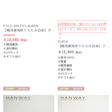
会員限定日傘・帽子カテゴリ1000円
POLO RALPH LAUREN
OFFクーポン 8月18日(火)10：59ま
【晴雨兼用折りたたみ日傘】ポロ ラルフ ローレン (POLO RALPH LAUREN) カラーロゴ 簡単開閉 遮光 遮熱 簡単開閉 UV 晴雨兼用
で
20%OFF
￥10,560
(税込)
FURLA
＃晴雨兼用
【晴雨兼用折りたたみ日傘】フルラ (FURLA) ジャガードグログラン 遮光100 遮熱 UV100 軽量
＃送料無料
￥15,400
＃UVカット
(税込)
＃ギフト向け
＃遮光100%
＃軽量
＃晴雨兼用
＃送料無料
＃UVカット
＃ギフト向け
送料無
WOME
送料無
WOME
料
N
料
N