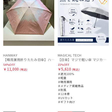
HANWAY
MAGICAL TECH
【晴雨兼用折りたたみ日傘】ハンウェイ (HANWAY) Socal Gir（ソーカル・ガール） 暑さ対策、紫外線対策、親骨：～50cm 雨の日OK 遮光 UV 晴雨兼用
【日傘】マジで軽い傘 マジカルテックプロテクション（MAGICAL TECH PROTECTION）Tough 12 rib55cm
54%OFF
15%OFF
￥11,000
￥5,610
(税込)
(税込)
＃遮光100%
＃軽量
＃晴雨兼用
＃メディア掲載商品
＃耐風
＃12本骨
＃UVカット
＃ギフト向け