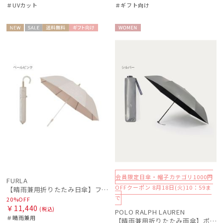
＃UVカット
＃ギフト向け
NEW
セー
送料無
ギフト
WOME
WOME
ル
料
向け
N
N
会員限定日傘・帽子カテゴリ1000円
FURLA
OFFクーポン 8月18日(火)10：59ま
【晴雨兼用折りたたみ日傘】フルラ (FURLA) パールリボンジャガード 遮光99.99 遮熱 UV99.99
で
20%OFF
￥11,440
(税込)
POLO RALPH LAUREN
＃晴雨兼用
【晴雨兼用折りたたみ雨傘】ポロ ラルフ ローレン (POLO RALPH LAUREN) 無地PP刺繍 遮熱 遮光 簡単開閉