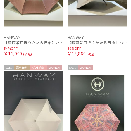
HANWAY
HANWAY
【晴雨兼用折りたたみ日傘】ハンウェイ (HANWAY) Socal Gir（ソーカル・ガール） 暑さ対策、紫外線対策、親骨：～50cm 雨の日OK 遮光 UV 晴雨兼用
【晴雨兼用折りたたみ日傘】ハンウェイ (HANWAY) Rose Bowl（ローズ・ボウル） 雨の日OK 軽量 一級遮光 遮熱 UV 晴雨兼用暑さ対策、紫外線対策、親骨：～50cm
54%OFF
30%OFF
￥11,000
￥13,860
(税込)
(税込)
セー
送料無
ギフト
WOME
セー
WOME
ル
料
向け
N
ル
N