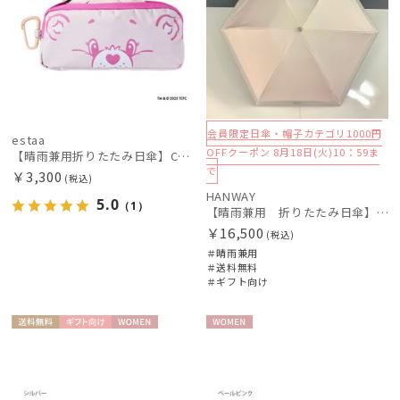
会員限定日傘・帽子カテゴリ1000円
estaa
OFFクーポン 8月18日(火)10：59ま
【晴雨兼用折りたたみ日傘】CareBearsTM（ケアベアTM）ケース入りコンパクト折りたたみ日傘 UV100% 遮光100%
で
￥3,300
(税込)
HANWAY
5.0
（1）
【晴雨兼用 折りたたみ日傘】ハンウェイ（ＨＡＮＷＡＹ）See-through border（シースルー・ボーダー）
￥16,500
(税込)
＃晴雨兼用
＃送料無料
＃ギフト向け
送料無
ギフト
WOME
WOME
料
向け
N
N