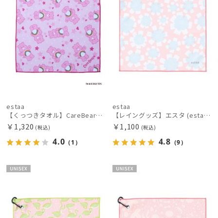
MACKINTOSH PHILOSOPHY
マッキントッシュ フィロソフィー
MAGICAL TECH
マジカルテック
masu
マス
estaa
estaa
mila schon
【くっつきタオル】CareBearsTM（ケアベアTM）全面プリント柄くっつきタオル
【レイングッズ】エスタ (estaa) くっつきタオル
ミラ・ショーン
￥1,320
￥1,100
(税込)
(税込)
MIRACLE TECH
4.0
4.8
（1）
（9）
ミラクルテック
OTHER BRAND
UNISE
UNISE
アザーブランド
X
X
PAUL&JOE ACCESSOIRES
ポールアンドジョー アクセソワ