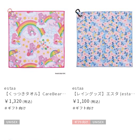
絞り込み
向け
X
向け
X
価格の高い
順
価格の低い
順
レディース
メンズ
キッズ
人気順
カテゴリー
売上点数順
お気に入り
ブランド
順
estaa
estaa
BLUNT
【くっつきタオル】CareBearsTM（ケアベアTM）全面プリント柄くっつきタオル
【レイングッズ】エスタ (estaa) くっつきタオル
ブラント
￥1,320
￥1,100
(税込)
(税込)
＃ギフト向け
＃ギフト向け
DAKS
ダックス
UNISE
ギフト
UNISE
estaa
X
向け
X
エスタ