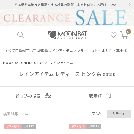
熊本県熊本地方を震源とする地震の影響によるお荷物のお届けについて
0
すべて
日傘
帽子
UV手袋
雨傘
レインアイテム
マフラー・ストール
財布・革小物
MOONBAT ONLINE SHOP
＞
レインアイテム
レインアイテム レディース ピンク系 estaa
表示
絞り込み検索
表示順
順
検索結果 : 8
件
商品別
カラー別
おすすめ
ギフト
UNISE
ギフト
UNISE
新着