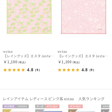
POLO RALPH LAUREN
ポロ ラルフ ローレン
SWASH LONDON
スウォッシュロンドン
urawaza
ウラワザ
estaa
estaa
【レイングッズ】エスタ (estaa) くっつきタオル
【レイングッズ】エスタ (estaa) くっつきタオル
傘機能
￥1,100
￥1,100
(税込)
(税込)
4.8
4.8
（9）
（9）
その他
カラー
レインアイテム レディース ピンク系 estaa 人気ランキング
WEB限
UNISE
再入
ギフト
ギフト
UNIS
1
2
3
4