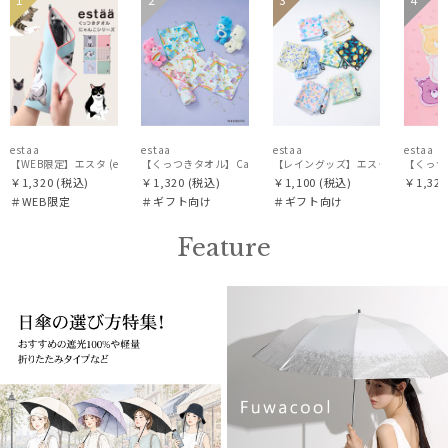
UNISE
UNISE
定
X
荷
向け
向け
X
X
X
価格・割引率
在庫表示
estaa
estaa
estaa
estaa
【WEB限定】エスタ (estaa) くっつきタオル ねこ
【くっつきタオル】CareBearsTM（ケアベアTM）全面プリン
【レイングッズ】エスタ (estaa) 
【くっつ
￥1,320
(税込)
￥1,320
(税込)
￥1,100
(税込)
￥1,320
＃WEB限定
＃ギフト向け
＃ギフト向け
販売状況
Feature
入荷状況