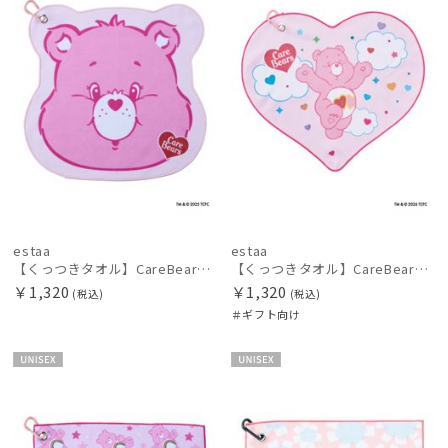
FLO(A)TUS
フロータス
FURLA
フルラ
Fuwacool®
フワクール®
HANWAY
ハンウェイ
estaa
estaa
【くっつきタオル】CareBearsTM（ケアベアTM）ダイカットくっつきタオル
【くっつきタオル】CareBearsTM（ケアベアTM）ダイカットくっつきタオル
HELEN KAMINSKI
￥1,320
￥1,320
(税込)
(税込)
ヘレンカミンスキー
＃ギフト向け
LANVIN COLLECTION
ランバン コレクション
UNISE
UNISE
X
X
LANVIN en Bleu
ランバン オン ブルー