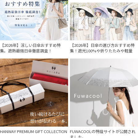
MAGICAL TECH
マジカルテック
miel
ミエル
【2026年】涼しい日傘おすすめ特
【2026年】日傘の選び方おすすめ特
mila schon
集。遮熱最強日傘徹底調査！
集！遮光100%や折りたたみや軽量
ミラ・ショーン
OTHER BRAND
アザーブランド
PAUL&JOE ACCESSOIRES
ポールアンドジョー アクセソワ
POLO RALPH LAUREN
ポロ ラルフ ローレン
SWASH LONDON
HANWAY PREMIUM GIFT COLLECTION
FUWACOOLの特設サイトが公開され
スウォッシュロンドン
ました。