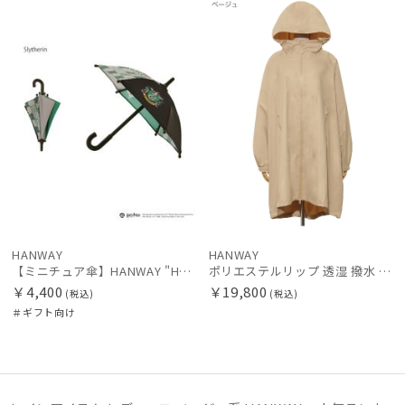
向け
N
N
価格の高い
順
カテゴリー
価格の低い
順
ブランド
人気順
DAKS
ダックス
売上点数順
estaa
お気に入り
エスタ
順
HANWAY
HANWAY
FLO(A)TUS
【ミニチュア傘】HANWAY "Harry Potter" "EMBLEM"
ポリエステルリップ 透湿 撥水 ポンチョ
フロータス
￥4,400
￥19,800
(税込)
(税込)
＃ギフト向け
FURLA
フルラ
Fuwacool®
フワクール®