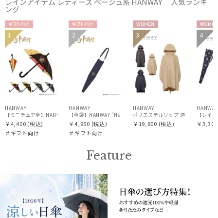
レインアイテム レディース ベージュ系 HANWAY 人気ランキ
ング
Gracy
グレイシー
ギフト
ギフト
WOME
WOM
1
2
3
4
WOME
WOME
向け
向け
N
N
HANWAY
N
N
ハンウェイ
HELEN KAMINSKI
ヘレンカミンスキー
HIROKO KOSHINO
HANWAY
HANWAY
HANWAY
HANWA
【ミニチュア傘】HANWAY "Harry Potter" "EMBLEM"
【傘袋】HANWAY "Harry Potter" アンブレラバッグ "EMBLEM"
ポリエステルリップ 透湿 撥水 ポン
ヒロコ コシノ
￥4,400
(税込)
￥4,950
(税込)
￥19,800
(税込)
￥3,300
＃ギフト向け
＃ギフト向け
LANVIN COLLECTION
ランバン コレクション
Feature
LANVIN en Bleu
ランバン オン ブルー
MACKINTOSH PHILOSOPHY
マッキントッシュ フィロソフィー