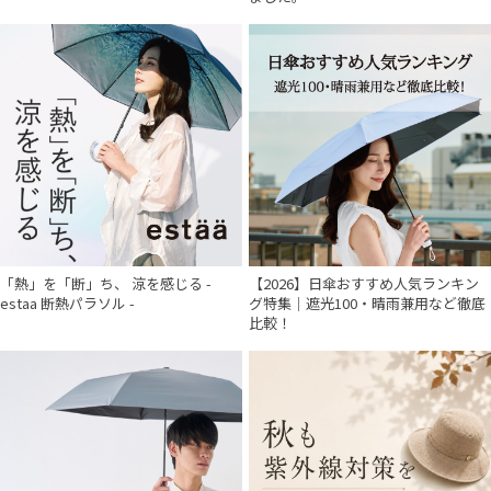
urawaza
ウラワザ
傘機能
その他
カラー
「熱」を「断」ち、 涼を感じる -
【2026】日傘おすすめ人気ランキン
estaa 断熱パラソル -
グ特集｜遮光100・晴雨兼用など徹底
比較！