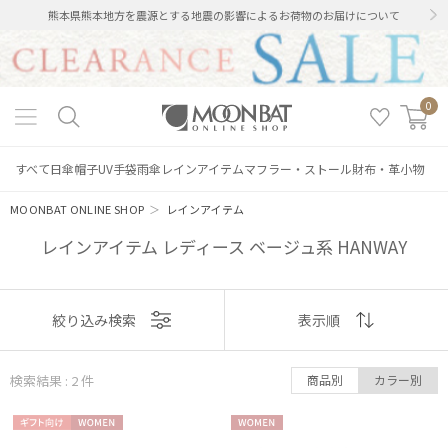
熊本県熊本地方を震源とする地震の影響によるお荷物のお届けについて
0
すべて
日傘
帽子
UV手袋
雨傘
レインアイテム
マフラー・ストール
財布・革小物
MOONBAT ONLINE SHOP
＞
レインアイテム
レインアイテム レディース ベージュ系 HANWAY
表示
絞り込み検索
表示順
絞り込み
順
検索結果 : 2
件
商品別
カラー別
おすすめ
ギフト
WOME
WOME
新着
レディース
メンズ
キッズ