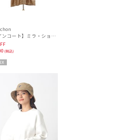
schon
【レインコート】ミラ・ショーン（mila schon）オーバーサイズレインコート
～
FF
00
(税込)
～
X
セール