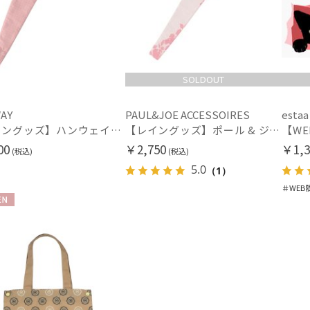
SOLDOUT
AY
PAUL&JOE ACCESSOIRES
estaa
【レイングッズ】ハンウェイ(HANWAY)ロゴ柄 傘袋 長短袋【公式ムーンバット】長傘 折りたたみ傘 共用 2WAY ストラップ 吸水 撥水
【レイングッズ】ポール & ジョー (PAUL & JOE ACCESSOIRES) ドット ヌネット 猫 傘袋 【公式ムーンバット】 撥水 吸水 折りたたみ傘 長傘 長短タイプ 兼用
00
￥2,750
￥1,3
(税込)
(税込)
5.0
（1）
＃WEB
N