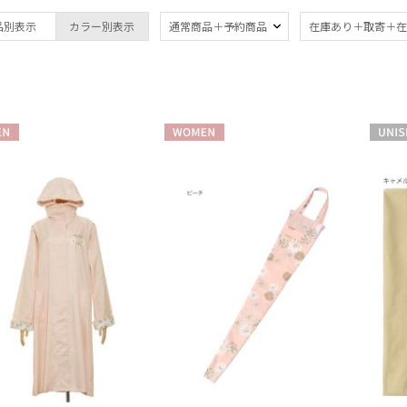
ブランド
品別表示
カラー別表示
通常商品＋予約商品
在庫あり＋取寄＋在
ブランド
傘機能
BLUNT
晴雨兼用
遮
(158)
ブラント
一級遮光
UV
DAKS
(118)
(1
N
WOMEN
UNISE
ダックス
耐風傘
ジャ
estaa
(13)
エスタ
暑さ対策
紫外
(143)
FLO(A)TUS
フロータス
親骨：～50cm
親骨
FURLA
55c
(153)
フルラ
Fuwacool®
簡単開閉傘
3秒
(39)
フワクール®
(8)
Gracy
グレイシー
HANWAY