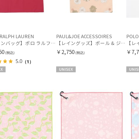
入荷状況
予約
新着
 RALPH LAUREN
PAUL&JOE ACCESSOIRES
POLO
【レインバッグ】ポロ ラルフ ローレン（POLO RALPH LAUREN）ポケッタブルレインバッグ ポロポニー
【レイングッズ】ポール & ジョー (PAUL & JOE ACCESSOIRES) 吸水傘袋 折りたたみ傘タイプ クリザンテーム ヌネット
50
￥2,750
￥7,7
(税込)
(税込)
5.0
（1）
UNISEX
UNISE