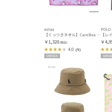
estaa
POLO
【くっつきタオル】CareBearsTM（ケアベアTM）全面プリント柄くっつきタオル
￥1,320
￥4,9
(税込)
4.0
（1）
UNISEX
UNISEX