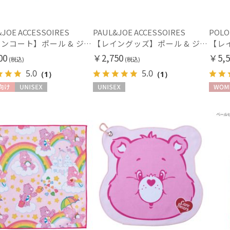
マフラー・ストール・スカーフ
ハンウェイ
HELEN KAMINSKI
ウォッシャブル
UV
(5
ヘレンカミンスキー
JOE ACCESSOIRES
PAUL&JOE ACCESSOIRES
POLO
(10)
【レインコート】ポール & ジョー（PAUL & JOE ACCESSOIRES）クリザンテーム
【レイングッズ】ポール & ジョー (PAUL & JOE ACCESSOIRES) ドット ヌネット 猫 傘袋 【公式ムーンバット】 撥水 吸水 折りたたみ傘 長傘 長短タイプ 兼用
HIROKO KOSHINO
シルク
ウー
ヒロコ コシノ
(59)
00
￥2,750
￥5,5
(税込)
(税込)
LANVIN COLLECTION
5.0
5.0
（1）
（1）
ランバン コレクション
LANVIN en Bleu
帽子
向け
UNISEX
UNISEX
WOME
ランバン オン ブルー
ウォッシャブル
遮
MACKINTOSH
(6)
PHILOSOPHY
マッキントッシュ フィロソフィー
紫外線対策
暑さ
(10)
MAGICAL TECH
マジカルテック
masu
手袋・アームカバー
マス
mila schon
紫外線対策
接触
(19)
ミラ・ショーン
MIRACLE TECH
ミディアム丈
ロン