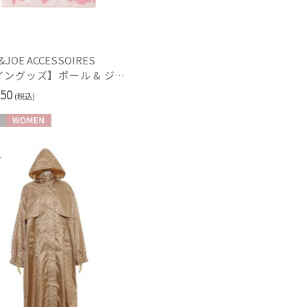
(4)
(2)
し
UVカット
(15)
(19)
&JOE ACCESSOIRES
【レイングッズ】ポール & ジョー (PAUL & JOE ACCESSOIRES) 吸水傘袋 折りたたみ傘タイプ クリザンテーム ヌネット
50
(税込)
ィアで話題
日本製
(116)
WOMEN