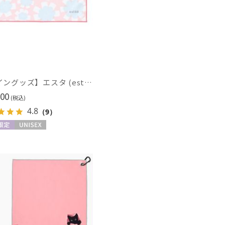
【レイングッズ】エスタ (estaa) くっつきタオル
00
(税込)
4.8
（9）
限定
UNISEX