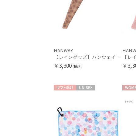
HANWAY
HANW
【レイングッズ】ハンウェイ (HANWAY) ベリーニ 花柄ロゴ 傘袋 長短袋【公式ムーンバット】2WAY長短タイプ 長傘、折りたたみ傘共用 ストラップ付き 吸水 撥水
￥3,300
￥3,3
(税込)
ギフト向け
UNISEX
WOME