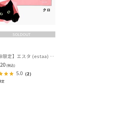
SOLDOUT
【WEB限定】エスタ (estaa) くっつきタオル ねこ
20
(税込)
5.0
（2）
限定