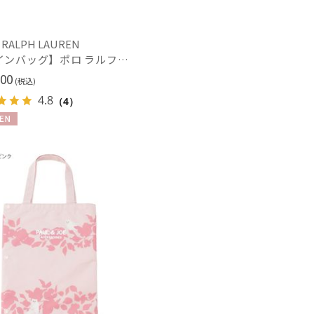
カシミヤ
)
(14)
 RALPH LAUREN
【レインバッグ】ポロ ラルフ ローレン (POLO RALPH LAUREN) レインベア ベルト付きレインバッグ
ル
(9)
00
(税込)
4.8
（4）
N
熱
遮光
(4)
(5)
対策
サイズ調整
(5)
(11)
冷感
ショート丈
(7)
(10)
グ丈
5本指