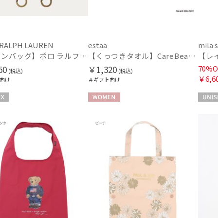
価格・割引率
価格 (円)
 RALPH LAUREN
estaa
mila 
【レインバッグ】ポロ ラルフ ローレン（POLO RALPH LAUREN）ストラップベルト
【くっつきタオル】CareBearsTM（ケアベアTM）ダイカットくっつきタオル
50
￥1,320
70%O
(税込)
(税込)
￥6,6
割引率 (%)
向け
＃ギフト向け
WOMEN
UNISE
在庫表示
在庫あり
販売状況
通常