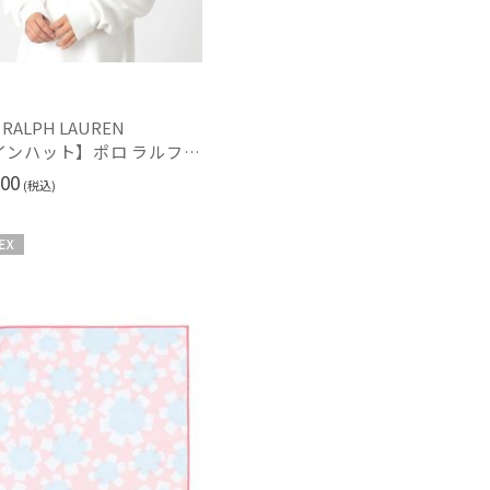
もうすぐ
再入荷
 RALPH LAUREN
【レインハット】ポロ ラルフ ローレン (POLO RALPH LAUREN) ポケッタブルレインハット POLO BEAR 撥水加工 プレゼント ギフト
00
(税込)
X