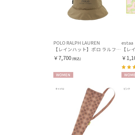
POLO RALPH LAUREN
estaa
【レインハット】ポロ ラルフ ローレン (POLO RALPH LAUREN) ポケッタブルレインハット POLO PONY 撥水加工 プレゼント ギフト
￥7,700
￥1,1
(税込)
WOMEN
WOME