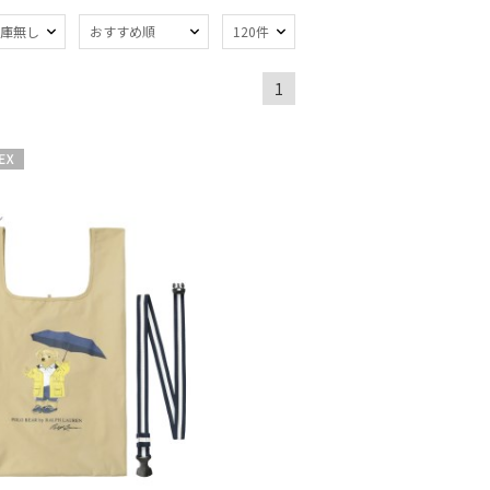
庫無し
おすすめ順
120件
1
熱
遮光
(103)
(83)
軽量
92)
(50)
X
ンプ式
超撥水
(9)
(3)
線対策
自動開閉傘
(143)
(8)
：51～
親骨：56～
m
60cm
(49)
(22)
でたためる
ギフトにおすす
め
(11)