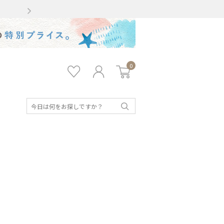
Gmailをお使いのお客様
0
お気
ロ
カー
に入
グ
ト
り
イ
ン
検
索
キッズ