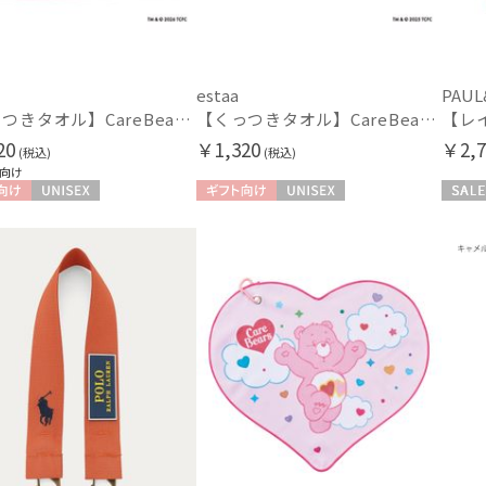
(5)
ミラクルテック
OTHER BRAND
指切り
指無
(2)
アザーブランド
estaa
PAUL
PAUL&JOE ACCESSOIRES
【くっつきタオル】CareBearsTM（ケアベアTM）全面プリント柄くっつきタオル
【くっつきタオル】CareBearsTM（ケアベアTM）ダイカットくっつきタオル
ポールアンドジョー アクセソワ
その他
20
￥1,320
￥2,7
POLO RALPH LAUREN
(税込)
(税込)
WEB限定
メデ
向け
(9)
ポロ ラルフ ローレン
(20)
SWASH LONDON
向け
UNISEX
ギフト向け
UNISEX
セール
スウォッシュロンドン
ギフトにおすす
urawaza
め
(194)
ウラワザ
カラー