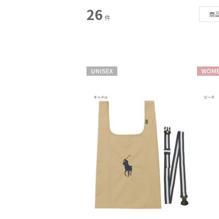
スタイル
26
商
件
カテゴリー
雨傘
(70)
日傘
(174)
UNISEX
WOME
レインアイテム
(26)
マフラー・ストール
(121)
帽子
(33)
手袋・アームカバー
(19)
その他
(12)