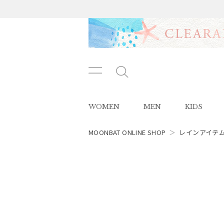
メニ
メ
ュー
ニ
ボタ
ュ
WOMEN
MEN
KIDS
ン
ー
ボ
タ
MOONBAT ONLINE SHOP
＞
レインアイテ
ン
レディース