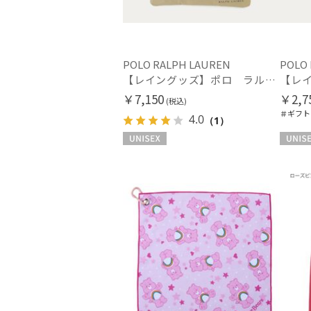
POLO RALPH LAUREN
POLO
【レイングッズ】ポロ ラルフ ローレン (POLO RALPH LAUREN) カラーブロックマルチ傘袋 レインバッグ ユニセックス ギフト
￥7,150
￥2,7
(税込)
＃ギフト
4.0
（1）
UNISEX
UNISEX