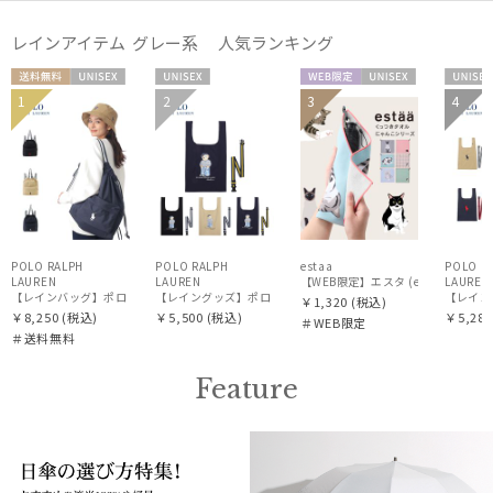
レインアイテム グレー系 人気ランキング
送料無
UNISE
UNISE
WEB限
UNISE
UNIS
1
2
3
4
価格・割引率
料
X
X
定
X
X
在庫表示
販売状況
POLO RALPH
POLO RALPH
estaa
POLO R
LAUREN
LAUREN
【WEB限定】エスタ (estaa) く
LAUREN
【レイン
￥1,320
(税込)
￥8,250
(税込)
￥5,500
(税込)
￥5,280
入荷状況
＃WEB限定
＃送料無料
Feature