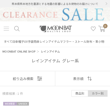
熊本県熊本地方を震源とする地震の影響によるお荷物のお届けについて
0
すべて
日傘
帽子
UV手袋
雨傘
レインアイテム
マフラー・ストール
財布・革小物
MOONBAT ONLINE SHOP
＞
レインアイテム
レインアイテム グレー系
表示
絞り込み検索
表示順
絞り込み
順
検索結果 : 1
件
商品別
カラー別
おすすめ
WEB限
UNISE
新着