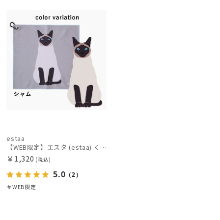
レディース
メンズ
キッズ
定
X
価格の高い
順
カテゴリー
価格の低い
順
ブランド
人気順
傘機能
売上点数順
お気に入り
マフラー・ストール・スカーフ
順
estaa
【WEB限定】エスタ (estaa) くっつきタオル ねこ
その他
￥1,320
(税込)
5.0
（2）
カラー
＃WEB限定