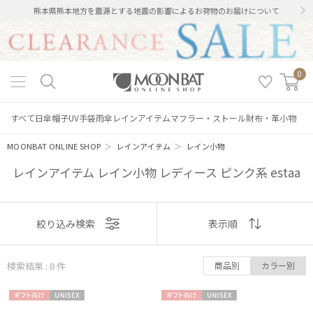
熊本県熊本地方を震源とする地震の影響によるお荷物のお届けについて
0
すべて
日傘
帽子
UV手袋
雨傘
レインアイテム
マフラー・ストール
財布・革小物
MOONBAT ONLINE SHOP
＞
レインアイテム
＞
レイン小物
レインアイテム レイン小物 レディース ピンク系 estaa
表示
絞り込み検索
表示順
順
検索結果 : 8
件
商品別
カラー別
おすすめ
ギフト
UNISE
ギフト
UNISE
新着