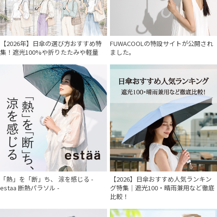
【2026年】日傘の選び方おすすめ特
FUWACOOLの特設サイトが公開され
集！遮光100%や折りたたみや軽量
ました。
「熱」を「断」ち、 涼を感じる -
【2026】日傘おすすめ人気ランキン
estaa 断熱パラソル -
グ特集｜遮光100・晴雨兼用など徹底
比較！