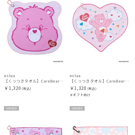
FLO(A)TUS
フロータス
FURLA
フルラ
Fuwacool®
フワクール®
HANWAY
estaa
estaa
ハンウェイ
【くっつきタオル】CareBearsTM（ケアベアTM）ダイカットくっつきタオル
【くっつきタオル】CareBearsTM（ケアベアTM）ダイカットくっつきタオル
HELEN KAMINSKI
￥1,320
￥1,320
(税込)
(税込)
ヘレンカミンスキー
＃ギフト向け
LANVIN COLLECTION
UNISE
UNISE
ランバン コレクション
X
X
LANVIN en Bleu
ランバン オン ブルー