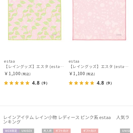
POLO RALPH LAUREN
ポロ ラルフ ローレン
SWASH LONDON
スウォッシュロンドン
urawaza
ウラワザ
estaa
estaa
【レイングッズ】エスタ (estaa) くっつきタオル
【レイングッズ】エスタ (estaa) くっつきタオル
傘機能
￥1,100
￥1,100
(税込)
(税込)
4.8
4.8
（9）
（9）
その他
カラー
レインアイテム レイン小物 レディース ピンク系 estaa 人気ラ
ンキング