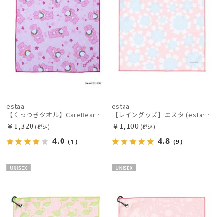
MACKINTOSH PHILOSOPHY
マッキントッシュ フィロソフィー
MAGICAL TECH
マジカルテック
masu
マス
estaa
estaa
mila schon
【くっつきタオル】CareBearsTM（ケアベアTM）全面プリント柄くっつきタオル
【レイングッズ】エスタ (estaa) くっつきタオル
ミラ・ショーン
￥1,320
￥1,100
(税込)
(税込)
MIRACLE TECH
4.0
4.8
（1）
（9）
ミラクルテック
OTHER BRAND
UNISE
UNISE
アザーブランド
X
X
PAUL&JOE ACCESSOIRES
ポールアンドジョー アクセソワ