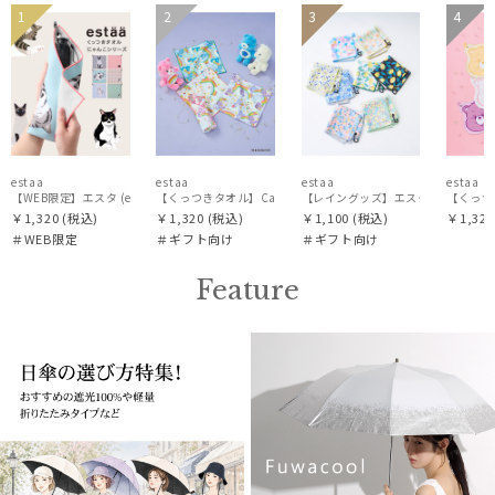
WEB限
UNISE
再入
ギフト
ギフト
UNIS
1
2
3
4
UNISE
UNISE
定
X
荷
向け
向け
X
X
X
価格・割引率
在庫表示
estaa
estaa
estaa
estaa
【WEB限定】エスタ (estaa) くっつきタオル ねこ
【くっつきタオル】CareBearsTM（ケアベアTM）全面プリン
【レイングッズ】エスタ (estaa) 
【くっつ
￥1,320
(税込)
￥1,320
(税込)
￥1,100
(税込)
￥1,320
販売状況
＃WEB限定
＃ギフト向け
＃ギフト向け
Feature
入荷状況