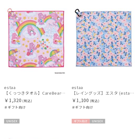
絞り込み
向け
X
向け
X
価格の高い
順
価格の低い
順
レディース
メンズ
キッズ
人気順
カテゴリー
売上点数順
お気に入り
ブランド
順
estaa
estaa
BLUNT
【くっつきタオル】CareBearsTM（ケアベアTM）全面プリント柄くっつきタオル
【レイングッズ】エスタ (estaa) くっつきタオル
ブラント
￥1,320
￥1,100
(税込)
(税込)
＃ギフト向け
＃ギフト向け
DAKS
ダックス
UNISE
ギフト
UNISE
estaa
X
向け
X
エスタ