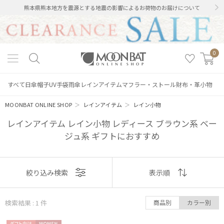
熊本県熊本地方を震源とする地震の影響によるお荷物のお届けについて
0
すべて
日傘
帽子
UV手袋
雨傘
レインアイテム
マフラー・ストール
財布・革小物
MOONBAT ONLINE SHOP
＞
レインアイテム
＞
レイン小物
レインアイテム レイン小物 レディース ブラウン系 ベー
ジュ系 ギフトにおすすめ
絞り込み
表示
絞り込み検索
表示順
順
検索結果 : 1
件
商品別
カラー別
おすすめ