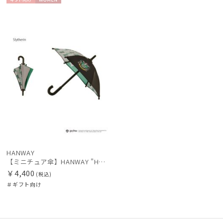
レディース
メンズ
キッズ
ギフト
WOME
新着
向け
N
価格の高い
カテゴリー
順
価格の低い
ブランド
順
人気順
傘機能
売上点数順
マフラー・ストール・スカーフ
お気に入り
順
HANWAY
帽子
【ミニチュア傘】HANWAY "Harry Potter" "EMBLEM"
￥4,400
(税込)
手袋・アームカバー
＃ギフト向け
その他