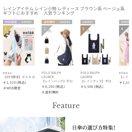
レインアイテム レイン小物 レディース ブラウン系 ベージュ系
ギフトにおすすめ 人気ランキング
カラー
WEB限
UNISE
送料無
UNISE
UNISE
UNIS
1
2
3
4
定
X
料
X
X
X
価格・割引率
estaa
POLO RALPH
POLO RALPH
estaa
【WEB限定】エスタ (estaa) くっつきタオル ねこ
LAUREN
LAUREN
【レイング
￥1,320
(税込)
￥1,100
在庫表示
￥8,250
(税込)
￥5,500
(税込)
＃WEB限定
＃送料無料
Feature
販売状況
入荷状況