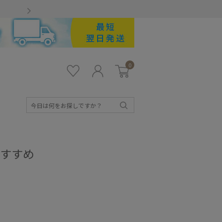
Gmailをお使いのお客様
0
お気
ロ
カー
に入
グ
ト
り
イ
ン
検
索
おすすめ
キッズ