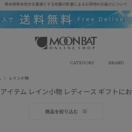
熊本県熊本地方を震源とする地震の影響によるお荷物のお届けについて
雨傘・日傘・マフラー・ストール・
帽子の通販｜MOONBAT ONLINE
SHOP（ムーンバットオンラインシ
CATEGORY
BRAND
ョップ）
ム
＞
レイン小物
アイテム レイン小物 レディース ギフトに
メンズ
商品を絞り込む
ブランド