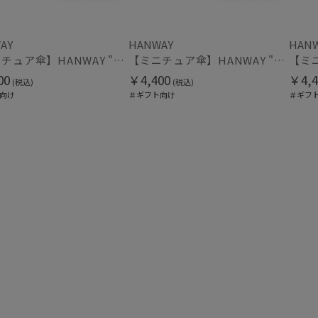
マフラー・ストール・スカーフ
AY
HANWAY
HAN
ウォッシャブル
UV
(6
【ミニチュア傘】HANWAY "Harry Potter" "EMBLEM"
【ミニチュア傘】HANWAY "Harry Potter" "EMBLEM"
(15)
00
￥4,400
￥4,4
(税込)
(税込)
向け
＃ギフト向け
＃ギフ
カシミヤ
シル
(19)
帽子
ウォッシャブル
遮
(22)
紫外線対策
暑さ
(54)
手袋・アームカバー
紫外線対策
接触
(25)