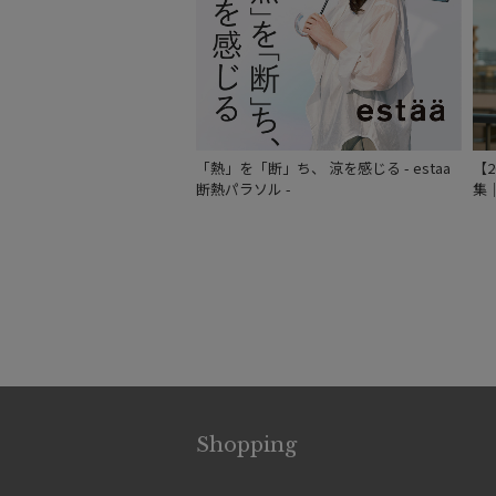
「熱」を「断」ち、 涼を感じる - estaa
【
断熱パラソル -
集
Shopping