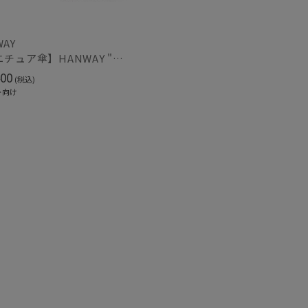
WAY
紫外線対策
)
(2)
【ミニチュア傘】HANWAY "Harry Potter" "EMBLEM"
00
(税込)
ト向け
ク
ウール
(116)
(14)
熱
遮光
(27)
(37)
対策
サイズ調整
(37)
(44)
冷感
ショート丈
(7)
(12)