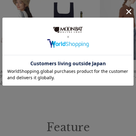
価格・割引率
価格 (円)
割引率 (%)
LAUREN
POLO RALPH LAUREN
PAUL&JOE ACCESSOIR
【レイングッズ】ポール &
)
￥5,500
(税込)
￥2,750
(税込)
在庫表示
在庫あり
販売状況
Feature
通常