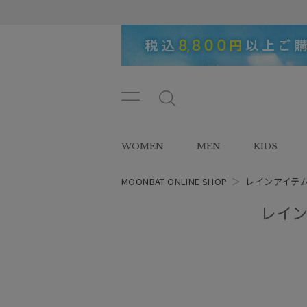
メニ
メ
ュー
ニ
ボタ
ュ
WOMEN
MEN
KIDS
ン
ー
ボ
タ
MOONBAT ONLINE SHOP
＞
レインアイテ
ン
レイン
レディース
スタイル