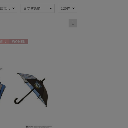
庫無し
おすすめ順
120件
熱
遮光
(227)
(167)
1
軽量
59)
(111)
向け
WOMEN
ンプ式
超撥水
(22)
(5)
線対策
自動開閉傘
(291)
(15)
：51～
親骨：56～
m
60cm
(131)
(83)
開閉傘
メディアで話題
(76)
(2)
トにおすす
5)