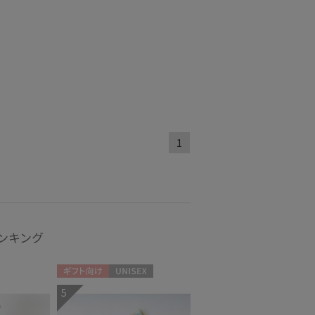
グ丈
5本指
(6)
(2)
し
UVカット
(21)
(25)
ィアで話題
日本製
(220)
1
ンキング
ギフト向け
UNISEX
5