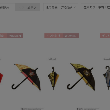
品別表示
カラー別表示
通常商品＋予約商品
在庫あり＋取寄＋在
ブランド
傘機能
FURLA
晴雨兼用
遮
(323)
フルラ
一級遮光
UV
HANWAY
(197)
(3
ハンウェイ
向け
WOMEN
ギフト向け
WOMEN
ギフト
耐風傘
ジャ
LANVIN COLLECTION
(32)
ランバン コレクション
暑さ対策
紫外
(270)
LANVIN en Bleu
ランバン オン ブルー
親骨：～50cm
親骨
PAUL&JOE ACCESSOIRES
55c
(287)
ポールアンドジョー アクセソワ
POLO RALPH LAUREN
親骨：61～
簡単
ポロ ラルフ ローレン
65cm
(1)
3秒でたためる
ギフ
め
(9)
(1