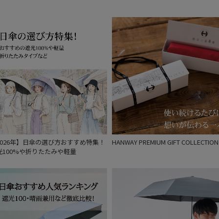
入荷状況
予約
新着
2026年】日傘の選び方おすすめ特集！
HANWAY PREMIUM GIFT COLLECTION
光100%や折りたたみや軽量