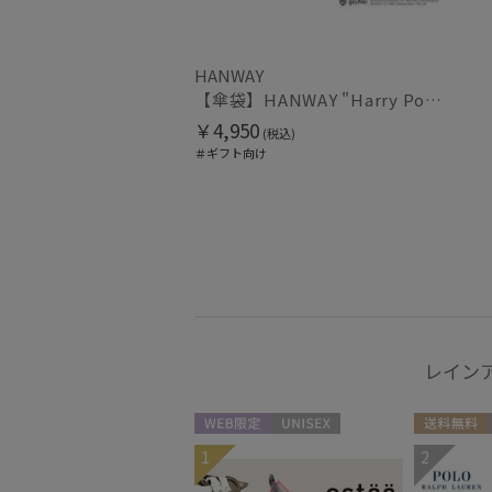
HANWAY
【傘袋】HANWAY "Harry Potter" アンブレラバッグ "EMBLEM"
￥4,950
(税込)
＃ギフト向け
レイン
WEB限定
UNISEX
送料無料
1
2