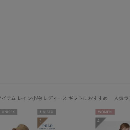
ミディアム丈
ロン
(7)
指切り
指無
(2)
その他
WEB限定
メデ
(40)
(40)
ギフトにおすす
め
(376)
アイテム レイン小物 レディース ギフトにおすすめ 人気ラ
カラー
UNISEX
UNISEX
WOMEN
3
4