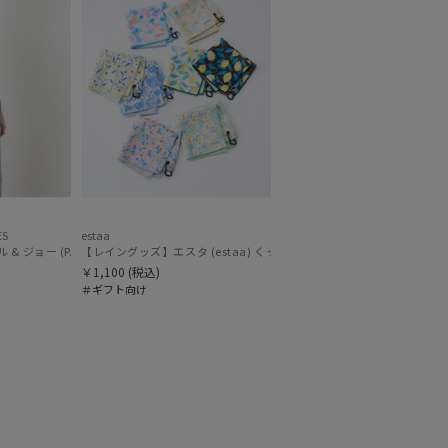
～
～
ES
estaa
 ジョー (PAUL & JOE ACCESSOIRES) ドット ヌネット 猫 傘袋 【公式ムーンバ
【レインバッグ】ポロ ラルフ ローレン (POLO RALPH LAUREN) 2WAYレインバッグ POLO PONY刺繍 撥水加工
【レイングッズ】エスタ (estaa) くっつきタオル
【レイングッズ
￥1,100
(税込)
＃ギフト向け
セール