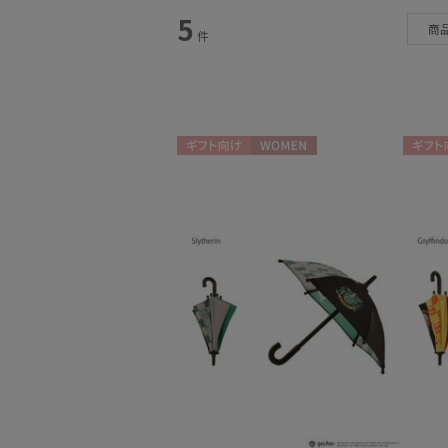
5
商
件
カテゴリー
雨傘
(8)
日傘
(5)
ギフト向け
WOMEN
ギフト
レインアイテム
(2)