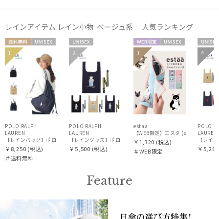
レインアイテム レイン小物 ベージュ系 人気ランキング
送料無
UNISE
UNISE
WEB限
UNISE
UNIS
1
2
3
4
料
X
X
定
X
X
価格・割引率
在庫表示
POLO RALPH
POLO RALPH
estaa
POLO R
LAUREN
LAUREN
【WEB限定】エスタ (estaa) く
LAUREN
【レイン
￥1,320
(税込)
販売状況
￥8,250
(税込)
￥5,500
(税込)
￥5,280
＃WEB限定
＃送料無料
入荷状況
Feature