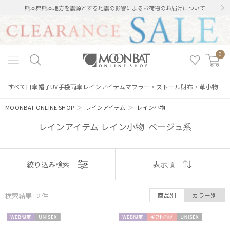
熊本県熊本地方を震源とする地震の影響によるお荷物のお届けについて
0
すべて
日傘
帽子
UV手袋
雨傘
レインアイテム
マフラー・ストール
財布・革小物
MOONBAT ONLINE SHOP
＞
レインアイテム
＞
レイン小物
レインアイテム レイン小物 ベージュ系
表示
絞り込み検索
表示順
絞り込み
順
検索結果 : 2
件
商品別
カラー別
おすすめ
WEB限
UNISE
WEB限
ギフト
UNISE
新着