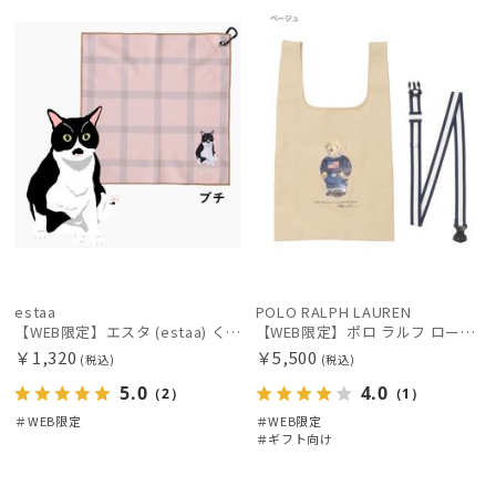
レディース
メンズ
キッズ
定
X
定
向け
X
価格の高い
順
カテゴリー
価格の低い
順
ブランド
人気順
傘機能
売上点数順
お気に入り
マフラー・ストール・スカーフ
順
estaa
POLO RALPH LAUREN
【WEB限定】エスタ (estaa) くっつきタオル ねこ
【WEB限定】ポロ ラルフ ローレン（POLO RALPH LAUREN）ベルト付バッグ ポロベア Mサイズ
帽子
￥1,320
￥5,500
(税込)
(税込)
5.0
4.0
（2）
（1）
その他
＃WEB限定
＃WEB限定
＃ギフト向け
カラー