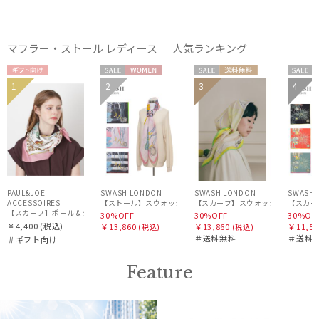
販売状況
マフラー・ストール レディース 人気ランキング
入荷状況
ギフト
セー
WOME
セー
送料無
セー
1
2
3
4
WOME
WOME
WOM
向け
ル
N
ル
料
ル
N
N
N
PAUL&JOE
SWASH LONDON
SWASH LONDON
SWASH 
ACCESSOIRES
【ストール】スウォッシュロンドン (SWASH LONDON) Oceanic 
【スカーフ】ポール & ジョー (PAUL & JOE ACCESSOIRES) シルクスカーフ空 オーステル
30%OFF
30%OFF
30%OF
￥4,400
(税込)
￥13,860
￥13,860
￥11,55
(税込)
(税込)
＃送料無料
＃送料
＃ギフト向け
Feature