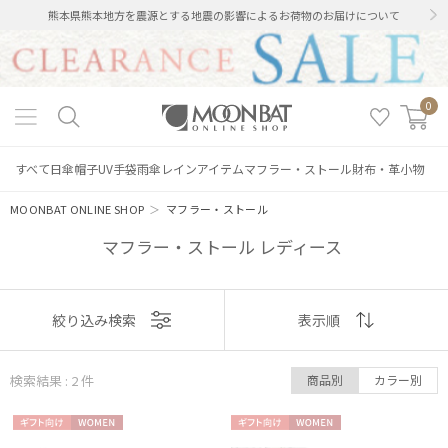
熊本県熊本地方を震源とする地震の影響によるお荷物のお届けについて
0
すべて
日傘
帽子
UV手袋
雨傘
レインアイテム
マフラー・ストール
財布・革小物
MOONBAT ONLINE SHOP
＞
マフラー・ストール
マフラー・ストール レディース
表示
絞り込み検索
表示順
絞り込み
順
検索結果 : 2
件
商品別
カラー別
おすすめ
ギフト
WOME
ギフト
WOME
新着