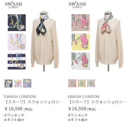
レディース
メンズ
キッズ
向け
N
向け
N
価格の高い
順
カテゴリー
価格の低い
順
ブランド
人気順
傘機能
売上点数順
お気に入り
その他
順
カラー
SWASH LONDON
SWASH LONDON
【スカーフ】スウォッシュロンドン (SWASH LONDON) Oceanic Odyssey 68*68 シルク 日本製
【スカーフ】スウォッシュロンドン (SWASH LONDON) Ferris Flight 68*68 シルク 日本製
￥16,500
￥16,500
価格・割引率
(税込)
(税込)
＃ワンタッチ
＃ワンタッチ
＃ギフト向け
＃ギフト向け
在庫表示