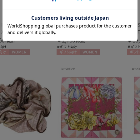
通常
入荷状況
H LONDON
SWASH LONDON
SWAS
【ハンカチーフ】スウォッシュロンドン (SWASH LONDON) Grand Patisserie 52×52 日本製
【ハンカチーフ】スウォッシュロンドン (SWASH LONDON) Harlequin Parade 52×52 日本製
予約
50
￥2,750
￥13,
(税込)
(税込)
新着
向け
＃ギフト向け
＃ギフ
向け
WOMEN
ギフト向け
WOMEN
ギフト