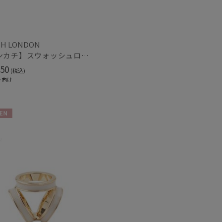
H LONDON
【ハンカチ】スウォッシュロンドン (SWASH LONDON) Botany Gilt 52*52 日本製
50
(税込)
ト向け
N