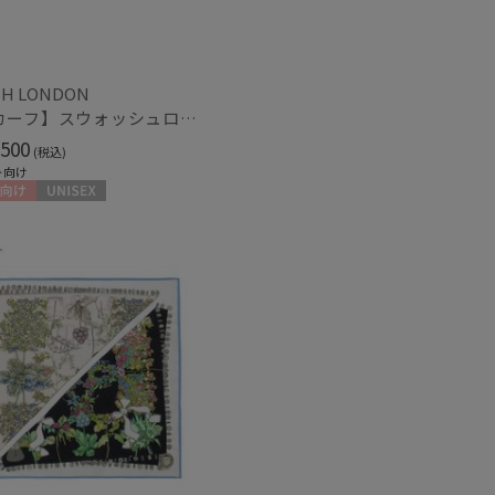
H LONDON
【スカーフ】スウォッシュロンドン (SWASH LONDON) Stage Bouquet 68×68 シルク 日本製
500
(税込)
ト向け
向け
UNISEX