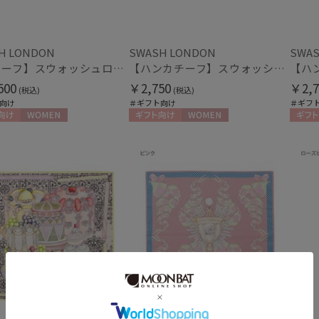
H LONDON
SWASH LONDON
SWAS
【スカーフ】スウォッシュロンドン (SWASH LONDON) Harlequin Parade 68×68 シルク 日本製
【ハンカチーフ】スウォッシュロンドン (SWASH LONDON) Stage Bouquet 52×52 日本製
価格・割引率
500
￥2,750
￥2,7
(税込)
(税込)
向け
＃ギフト向け
＃ギフ
価格 (円)
向け
WOMEN
ギフト向け
WOMEN
ギフト
割引率 (%)
在庫表示
在庫あり
販売状況