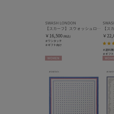
SWASH LONDON
SWAS
【スカーフ】スウォッシュロンドン (SWASH LONDON) Oceanic Odyssey 68*68 シルク 日本製
￥16,500
￥22,
(税込)
＃ワンタッチ
＃ギフト向け
＃送料無
＃ギフト
WOMEN
WOME