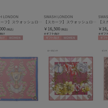
アザーブランド
紫外線対策
接触
(23)
PAUL&JOE ACCESSOIRES
ミディアム丈
ロン
ポールアンドジョー アクセソワ
(6)
H LONDON
SWASH LONDON
SWAS
【スカーフ】スウォッシュロンドン (SWASH LONDON) Harlequin Parade 88×88 シルク 日本製
【スカーフ】スウォッシュロンドン (SWASH LONDON) Garden Act 68×68 シルク 日本製
POLO RALPH LAUREN
指切り
指無
ポロ ラルフ ローレン
(2)
000
￥16,500
￥16,
(税込)
(税込)
向け
＃ギフト向け
＃ギフ
SWASH LONDON
スウォッシュロンドン
向け
WOMEN
ギフト向け
WOMEN
ギフト
urawaza
その他
ウラワザ
WEB限定
メデ
(19)
(35)
ギフトにおすす
め
(198)
カラー