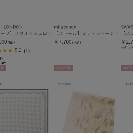
H LONDON
mila schon
SWAS
【スカーフ】スウォッシュロンドン (SWASH LONDON) Botany Gilt 88*88 シルク 日本製
【ストール】ミラ・ショーン (mila schon) シルクシフォンストール ウォーターフラワー 日本製
000
￥7,700
￥2,7
(税込)
(税込)
＃ギフ
5.0
（1）
料
向け
N
WOMEN
WOME