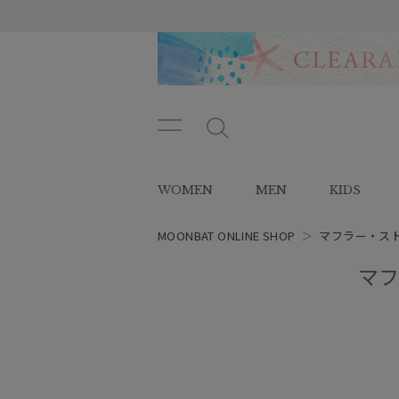
メニ
メ
ュー
ニ
ボタ
ュ
WOMEN
MEN
KIDS
ン
ー
ボ
タ
MOONBAT ONLINE SHOP
＞
マフラー・ス
ン
マフ
レディース