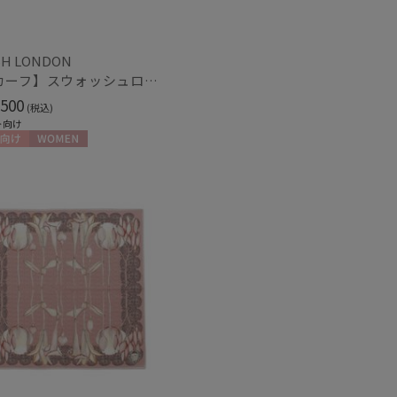
冷感
ショート丈
(7)
(11)
グ丈
5本指
(6)
(2)
H LONDON
【スカーフ】スウォッシュロンドン (SWASH LONDON) Grand Patisserie 68×68 シルク 日本製
し
UVカット
(19)
(23)
500
(税込)
ト向け
向け
WOMEN
ィアで話題
日本製
(109)