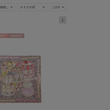
庫無し
おすすめ順
120件
1
熱
遮光
(153)
(88)
軽量
26)
(94)
向け
WOMEN
ンプ式
超撥水
(14)
(8)
線対策
自動開閉傘
(168)
(16)
：51～
親骨：56～
m
60cm
(56)
(35)
開閉傘
3秒でたためる
(45)
(9)