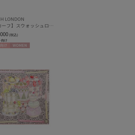
H LONDON
【スカーフ】スウォッシュロンドン (SWASH LONDON) Grand Patisserie 88×88 シルク 日本製
カシミヤ
)
(16)
000
(税込)
ト向け
向け
WOMEN
ル
(10)
熱
遮光
(5)
(7)
対策
サイズ調整
(7)
(12)