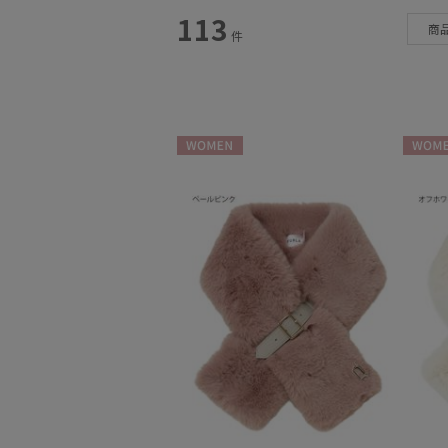
スタイル
113
商
件
カテゴリー
雨傘
(79)
日傘
(194)
WOMEN
WOME
レインアイテム
(26)
マフラー・ストール
(113)
帽子
(40)
手袋・アームカバー
(23)
その他
(9)