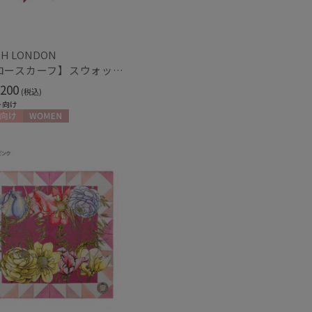
セール
H LONDON
【ナロースカーフ】スウォッシュロンドン (SWASH LONDON) FLOWER 8×130 日本製
もうすぐ
200
(税込)
再入荷
ト向け
向け
WOMEN