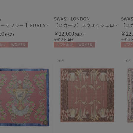
ハンウェイ
HELEN KAMINSKI
ヘレンカミンスキー
A
SWASH LONDON
SWAS
マフラー・ストール・スカーフ
【ファーマフラー 】FURLA（フルラ）ベルト差し込みファーティペット アーチロゴ フェイクファー
【スカーフ】スウォッシュロンドン (SWASH LONDON) Garden Act 88×88 シルク 日本製
LANVIN COLLECTION
ウォッシャブル
UV
ランバン コレクション
(3
00
￥22,000
￥22,
(税込)
(税込)
(13)
＃ギフト向け
＃ギフ
LANVIN en Bleu
ランバン オン ブルー
向け
WOMEN
ギフト向け
WOMEN
ギフト
シルク
ウー
(51)
MACKINTOSH
PHILOSOPHY
マッキントッシュ フィロソフィー
帽子
MAGICAL TECH
マジカルテック
ウォッシャブル
遮
masu
(7)
マス
mila schon
紫外線対策
暑さ
(13)
ミラ・ショーン
MIRACLE TECH
ミラクルテック
手袋・アームカバー
OTHER BRAND