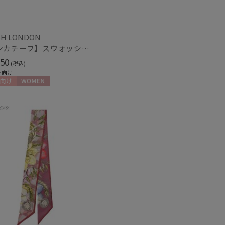
H LONDON
【ハンカチーフ】スウォッシュロンドン (SWASH LONDON) Garden Act 52×52 日本製
50
(税込)
ト向け
向け
WOMEN
～
～