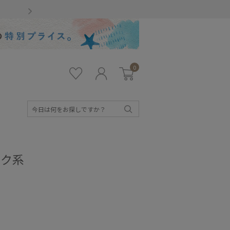
Gmailをお使いのお客様
0
お気
ロ
カー
に入
グ
ト
り
イ
ン
検
索
ンク系
キッズ