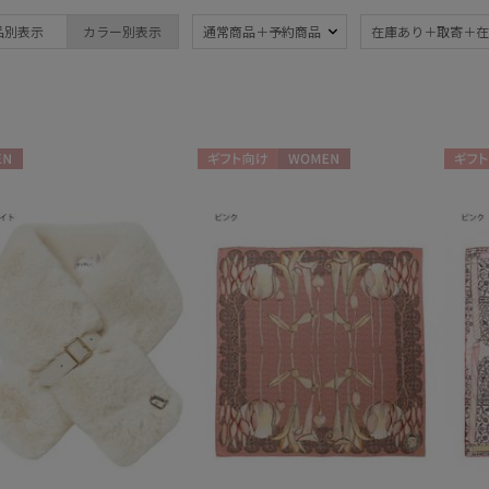
ブランド
品別表示
カラー別表示
通常商品＋予約商品
在庫あり＋取寄＋在
ブランド
傘機能
BLUNT
晴雨兼用
遮
(192)
ブラント
一級遮光
UV
DAKS
(127)
(2
N
ギフト向け
WOMEN
ギフト
ダックス
耐風傘
ジャ
estaa
(22)
エスタ
暑さ対策
紫外
(169)
FLO(A)TUS
フロータス
親骨：～50cm
親骨
FURLA
55c
(169)
フルラ
Fuwacool®
親骨：61～
簡単
フワクール®
65cm
(1)
Gracy
グレイシー
ギフトにおすす
HANWAY
め
(6)