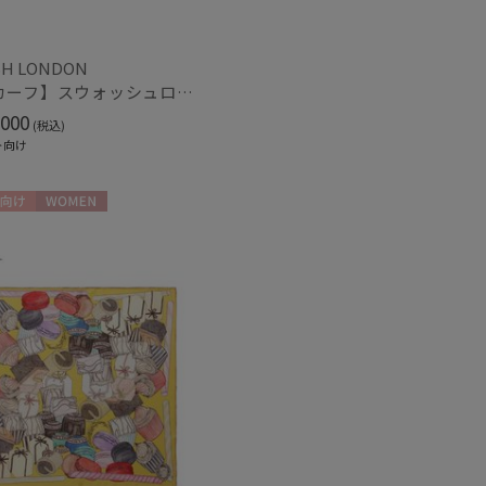
H LONDON
【スカーフ】スウォッシュロンドン (SWASH LONDON) Grand Patisserie 88×88 シルク 日本製
紫外線対策
)
(2)
000
(税込)
ト向け
ク
ウール
(87)
(9)
向け
WOMEN
光
紫外線対策
(2)
(5)
ズ調整
(4)