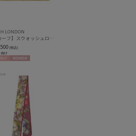
冷感
ショート丈
(7)
(10)
グ丈
5本指
(4)
(2)
H LONDON
し
UVカット
(15)
(19)
【スカーフ】スウォッシュロンドン (SWASH LONDON) Fondant Fancies 68×68 シルク 日本製
500
(税込)
ト向け
向け
WOMEN
ィアで話題
日本製
(148)