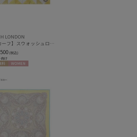
H LONDON
【スカーフ】スウォッシュロンドン (SWASH LONDON) Stage Bouquet 68×68 シルク 日本製
500
(税込)
ト向け
料
WOMEN