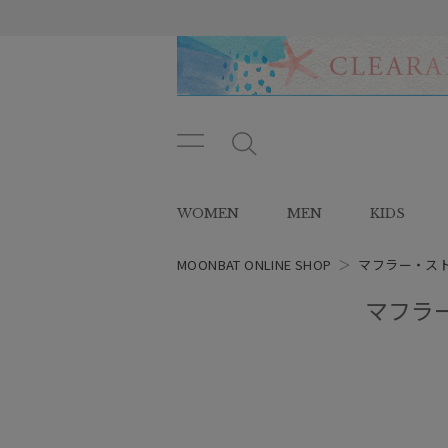
メニ
メ
ュー
ニ
ボタ
ュ
WOMEN
MEN
KIDS
ン
ー
ボ
タ
MOONBAT ONLINE SHOP
＞
マフラー・ス
ン
マフラー
レディース