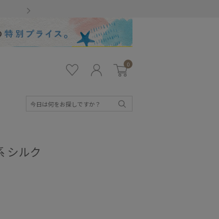
Gmailをお使いのお客様
0
お気
ロ
カー
に入
グ
ト
り
イ
ン
検
索
系 シルク
キッズ