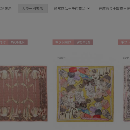
ブランド
品別表示
カラー別表示
通常商品＋予約商品
在庫あり＋取寄＋在
ブランド
傘機能
FURLA
晴雨兼用
遮
(130)
フルラ
一級遮光
UV
MACKINTOSH
(70)
(1
向け
WOMEN
ギフト向け
WOMEN
ギフト
PHILOSOPHY
マッキントッシュ フィロソフィー
耐風傘
ジャ
(19)
mila schon
ミラ・ショーン
暑さ対策
紫外
(102)
PAUL&JOE ACCESSOIRES
ポールアンドジョー アクセソワ
親骨：～50cm
親骨
55c
(127)
SWASH LONDON
スウォッシュロンドン
親骨：61～
簡単
65cm
(1)
ギフトにおすす
め
(6)