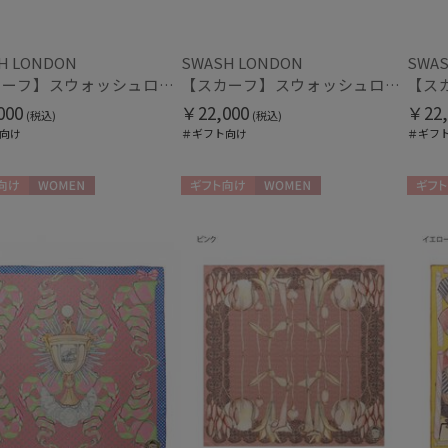
H LONDON
SWASH LONDON
SWAS
マフラー・ストール・スカーフ
【スカーフ】スウォッシュロンドン (SWASH LONDON) Garden Act 88×88 シルク 日本製
【スカーフ】スウォッシュロンドン (SWASH LONDON) Fondant Fancies 88×88 シルク 日本製
ウォッシャブル
UV
(4
000
￥22,000
￥22,
(税込)
(税込)
(7)
向け
＃ギフト向け
＃ギフ
カシミヤ
シル
(15)
向け
WOMEN
ギフト向け
WOMEN
ギフト
帽子
ウォッシャブル
遮
(1)
暑さ対策
サイ
(2)
手袋・アームカバー