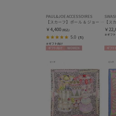
PAUL&JOE ACCESSOIRES
SWAS
【スカーフ】ポール & ジョー (PAUL & JOE ACCESSOIRES) シルクスカーフ空 オーステルリッツ記念柱 ネコと毛糸 気球 65cm×65cm
￥4,400
￥22,
(税込)
＃ギフト
5.0
（1）
＃ギフト向け
ギフト向け
WOMEN
ギフト