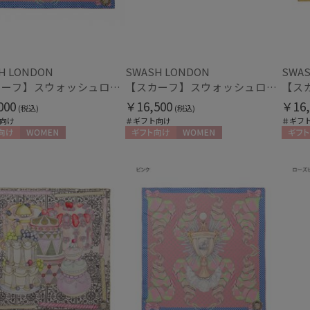
紫外線対策
接触
(19)
ミディアム丈
ロン
(5)
H LONDON
SWASH LONDON
SWAS
指切り
指無
(2)
【スカーフ】スウォッシュロンドン (SWASH LONDON) Harlequin Parade 88×88 シルク 日本製
【スカーフ】スウォッシュロンドン (SWASH LONDON) Garden Act 68×68 シルク 日本製
000
￥16,500
￥16,
(税込)
(税込)
向け
＃ギフト向け
＃ギフ
その他
向け
WOMEN
ギフト向け
WOMEN
ギフト
WEB限定
メデ
(8)
(28)
ギフトにおすす
め
(208)
カラー