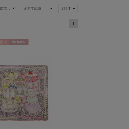
庫無し
おすすめ順
120件
1
熱
遮光
(91)
(68)
軽量
57)
(66)
向け
WOMEN
ンプ式
超撥水
(13)
(3)
線対策
自動開閉傘
(115)
(13)
：51～
親骨：56～
m
60cm
(59)
(31)
開閉傘
3秒でたためる
(27)
(11)