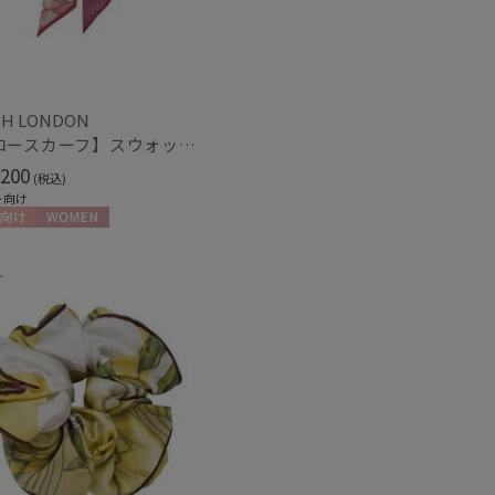
H LONDON
【ナロースカーフ】スウォッシュロンドン (SWASH LONDON) FLOWER 8×130 日本製
200
(税込)
ト向け
～
向け
WOMEN
～