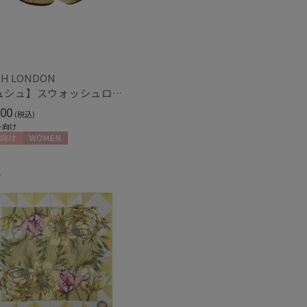
セール
もうすぐ
H LONDON
【シュシュ】スウォッシュロンドン (SWASH LONDON)
再入荷
00
(税込)
ト向け
向け
WOMEN