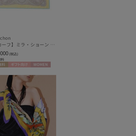
schon
【スカーフ】ミラ・ショーン (mila schon) シルクツイル ペイズリー 68*68 日本製
000
(税込)
無料
料
ギフト向け
WOMEN