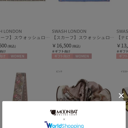
価格・割引率
H LONDON
SWASH LONDON
SWAS
【スカーフ】スウォッシュロンドン (SWASH LONDON) Grand Patisserie 68×68 シルク 日本製
【スカーフ】スウォッシュロンドン (SWASH LONDON) Harlequin Parade 68×68 シルク 日本製
価格 (円)
500
￥16,500
￥13,
(税込)
(税込)
向け
＃ギフト向け
＃ギフ
向け
WOMEN
ギフト向け
WOMEN
ギフト
割引率 (%)
在庫表示
在庫あり
販売状況