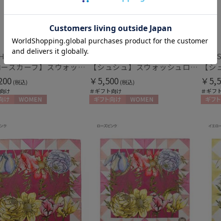
通常
入荷状況
予約
H LONDON
SWASH LONDON
SWAS
【ナロースカーフ】スウォッシュロンドン (SWASH LONDON) FLOWER 8×130 日本製
【シュシュ】スウォッシュロンドン (SWASH LONDON)
新着
200
￥5,500
￥5,5
(税込)
(税込)
向け
＃ギフト向け
＃ギフ
向け
WOMEN
ギフト向け
WOMEN
ギフト