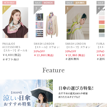
ギフト
セー
WOME
セー
送料無
セー
1
2
3
4
WOME
WOME
WOM
向け
ル
N
ル
料
ル
N
N
N
PAUL&JOE
SWASH LONDON
SWASH LONDON
FURLA
ACCESSOIRES
【ストール】スウォッシュロンドン (SWASH LONDON) Oceanic 
【ストール
【スカーフ】ポール & ジョー (PAUL & JOE ACCESSOIRES) シルクスカーフ空 オーステル
30%OFF
30%OFF
20%OF
￥4,400
(税込)
￥13,860
￥13,860
￥8,800
(税込)
(税込)
＃送料無料
＃送料
＃ギフト向け
Feature