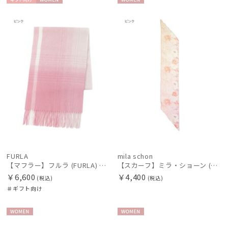
ギフト
WOME
WOME
新着
向け
N
N
価格の高い
順
レディース
メンズ
キッズ
価格の低い
順
カテゴリー
人気順
ブランド
売上点数順
お気に入り
傘機能
順
FURLA
mila schon
【マフラー】フルラ (FURLA) ウールオンブレーマフラー
【スカーフ】ミラ・ショーン (mila schon) シルクシフォン剣先ロングスカーフグラデーションフラワー 25×150 プレゼント ギフトウォッシャブル
マフラー・ストール・スカーフ
￥6,600
￥4,400
(税込)
(税込)
＃ギフト向け
帽子
WOME
WOME