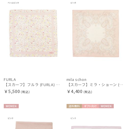
手袋・アームカバー
N
N
その他
カラー
FURLA
mila schon
【スカーフ】フルラ (FURLA) シルクプリントスカーフ 58cm×58cm プレゼント ギフト
【スカーフ】ミラ・ショーン (mila schon) シルクサテンプチスカーフ 58×58 プレゼント ギフト
￥5,500
￥4,400
(税込)
(税込)
価格・割引率
WOME
送料無
ギフト
WOME
N
料
向け
N
在庫表示