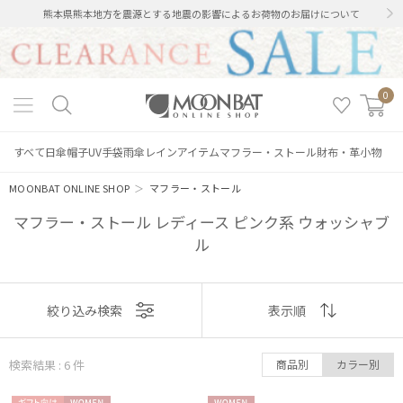
熊本県熊本地方を震源とする地震の影響によるお荷物のお届けについて
0
すべて
日傘
帽子
UV手袋
雨傘
レインアイテム
マフラー・ストール
財布・革小物
MOONBAT ONLINE SHOP
＞
マフラー・ストール
マフラー・ストール レディース ピンク系 ウォッシャブ
ル
表示
絞り込み検索
表示順
順
検索結果 : 6
件
商品別
カラー別
絞り込み
おすすめ