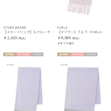
OTHER BRAND
FURLA
【スカーフリング】ルナルーチェ (Luna Luce) バックルモチーフ お手持ちのスカーフを通すだけ ギフト
【マフラー】フルラ（FURLA）洗えるカシミヤ100％プチマフラー 20*150
￥2,420
￥9,900
(税込)
(税込)
＃ギフト向け
送料無
ギフト
UNISE
送料無
ギフト
UNISE
料
向け
X
料
向け
X