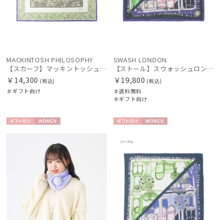
MACKINTOSH PHILOSOPHY
SWASH LONDON
【スカーフ】マッキントッシュ フィロソフィー（MACKINTOSH PHILOSOPHY）シルクスカーフ ボタニカル
【ストール】スウォッシュロンドン (SWASH LONDON) FOLDED SCARVES MADAME 120*120 シルクウール
￥14,300
￥19,800
(税込)
(税込)
＃ギフト向け
＃送料無料
＃ギフト向け
ギフト
WOME
ギフト
WOME
向け
N
向け
N