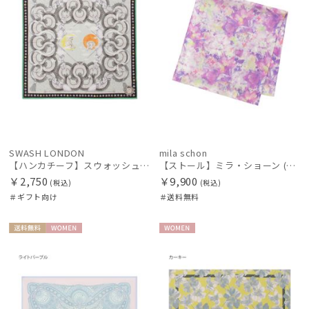
価格・割引率
在庫表示
SWASH LONDON
mila schon
【ハンカチーフ】スウォッシュロンドン (SWASH LONDON) Aerial 52×52 日本製
【ストール】ミラ・ショーン (mila schon) シルクシフォンストール ウォーターフラワー 日本製
￥2,750
￥9,900
(税込)
(税込)
販売状況
＃ギフト向け
＃送料無料
入荷状況
送料無
WOME
WOME
料
N
N