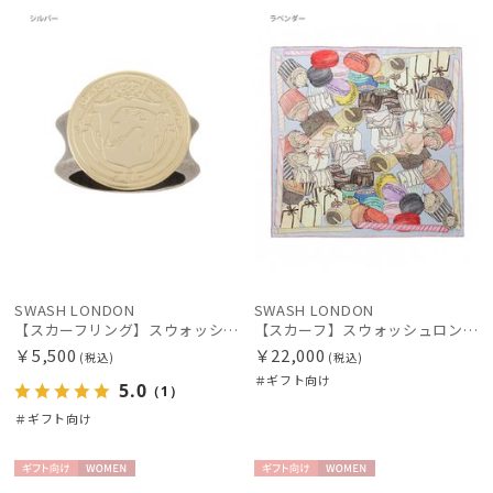
向け
N
向け
N
価格の高い
順
価格の低い
順
人気順
売上点数順
お気に入り
順
SWASH LONDON
SWASH LONDON
【スカーフリング】スウォッシュロンドン (SWASH LONDON)
【スカーフ】スウォッシュロンドン (SWASH LONDON) Fondant Fancies 88×88 シルク 日本製
￥5,500
￥22,000
(税込)
(税込)
＃ギフト向け
5.0
（1）
＃ギフト向け
ギフト
WOME
ギフト
WOME