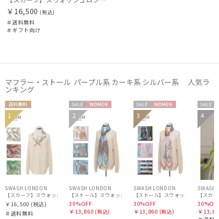
￥16,500
(税込)
＃送料無料
＃ギフト向け
マフラー・ストール パープル系 カーキ系 シルバー系 人気ラ
ンキング
送料無
セー
WOME
セー
WOME
セー
1
2
3
4
ギフト
WOM
料
ル
N
ル
N
ル
WOME
向け
N
N
SWASH LONDON
SWASH LONDON
SWASH LONDON
SWASH 
【スカーフ】スウォッシュロンドン (SWASH LONDON) Canopy シルクスカーフ 68cm×6
【ストール】スウォッシュロンドン (SWASH LONDON) Filigree 
【ストール】スウォッシュロンドン (SWASH
30%OFF
30%OFF
30%OF
￥16,500
(税込)
￥13,860
￥13,860
￥13,86
(税込)
(税込)
＃送料無料
＃送料