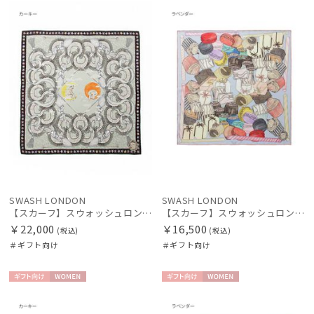
向け
N
向け
N
絞り込み
SWASH LONDON
SWASH LONDON
【スカーフ】スウォッシュロンドン (SWASH LONDON) Aerial 88×88 シルク 日本製
【スカーフ】スウォッシュロンドン (SWASH LONDON) Fondant Fancies 68×68 シルク 日本製
￥22,000
￥16,500
(税込)
(税込)
＃ギフト向け
＃ギフト向け
レディース
メンズ
キッズ
ギフト
WOME
ギフト
WOME
向け
N
向け
N
カテゴリー