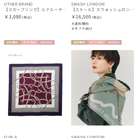
OTHER BRAND
SWASH LONDON
【スカーフリング】ルナルーチェ (Luna Luce) バイカラークロス お手持ちのスカーフを通すだけ ギフト
【ストール】スウォッシュロンドン (SWASH LONDON) Excursion シルクストール 90cm×90cm プレゼント ギフト クリスマス
￥3,080
￥16,500
(税込)
(税込)
＃送料無料
＃ギフト向け
送料無
ギフト
WOME
送料無
ギフト
WOME
料
向け
N
料
向け
N
FURLA
SWASH LONDON