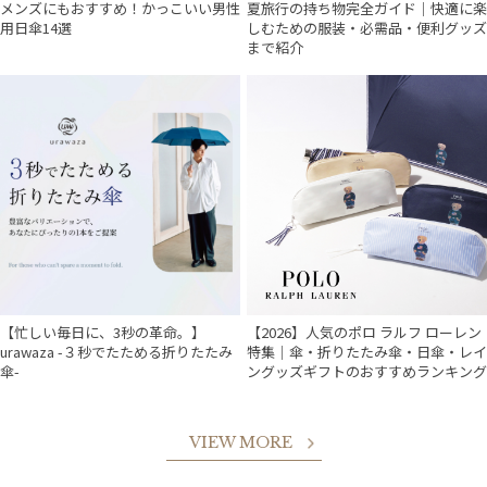
メンズにもおすすめ！かっこいい男性
夏旅行の持ち物完全ガイド｜快適に楽
用日傘14選
しむための服装・必需品・便利グッズ
まで紹介
【忙しい毎日に、3秒の革命。】
【2026】人気のポロ ラルフ ローレン
urawaza -３秒でたためる折りたたみ
特集｜傘・折りたたみ傘・日傘・レイ
傘-
ングッズギフトのおすすめランキング
VIEW MORE