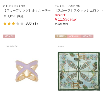
OTHER BRAND
SWASH LONDON
【スカーフリング】ルナルーチェ (Luna Luce) Metal 3 Ring お手持ちのスカーフを通すだけ ギフト
【スカーフ】スウォッシュロンドン (SWASH LONDON) Flora Hue 68cm×68cm シルクスカーフ 日本製
30%OFF
￥3,850
(税込)
￥11,550
(税込)
3.0
（1）
＃送料無料
WOME
送料無
ギフト
WOME
N
料
向け
N