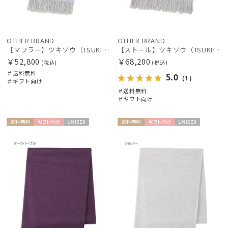
OTHER BRAND
OTHER BRAND
【マフラー】ツキソウ（TSUKISOU）カシミヤ100％リバーシブルマフラー 50×200 日本製
【ストール】ツキソウ（TSUKISOU）カシミヤ100％無地リバーシブルストール 35×200 日本製
￥52,800
￥68,200
(税込)
(税込)
＃送料無料
5.0
（1）
＃ギフト向け
＃送料無料
＃ギフト向け
送料無
ギフト
UNISE
送料無
ギフト
UNISE
料
向け
X
料
向け
X