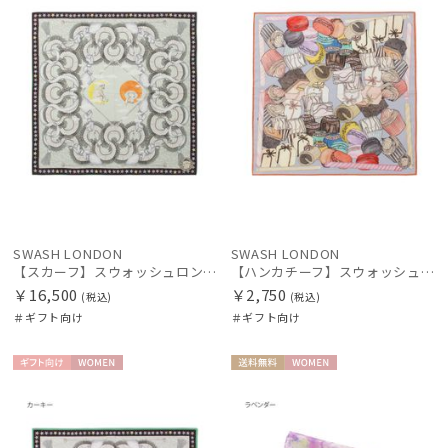
ブランド
傘機能
マフラー・ストール・スカーフ
帽子
SWASH LONDON
SWASH LONDON
【スカーフ】スウォッシュロンドン (SWASH LONDON) Aerial 68×68 シルク 日本製
【ハンカチーフ】スウォッシュロンドン (SWASH LONDON) Fondant Fancies 52×52 日本製
￥16,500
￥2,750
その他
(税込)
(税込)
＃ギフト向け
＃ギフト向け
カラー
ギフト
WOME
送料無
WOME
向け
N
料
N