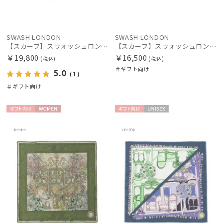
SWASH LONDON
SWASH LONDON
【スカーフ】スウォッシュロンドン (SWASH LONDON) GATE 88×88 シルク 日本製
【スカーフ】スウォッシュロンドン (SWASH LONDON) FOLDED SCARVES MADAME 68×68 シルク 日本製
￥19,800
￥16,500
(税込)
(税込)
＃ギフト向け
5.0
（1）
＃ギフト向け
ギフト
WOME
ギフト
UNISE
向け
N
向け
X