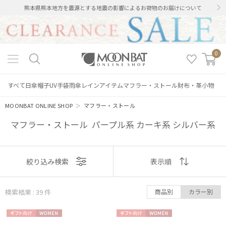
熊本県熊本地方を震源とする地震の影響によるお荷物のお届けについて
0
すべて
日傘
帽子
UV手袋
雨傘
レインアイテム
マフラー・ストール
財布・革小物
MOONBAT ONLINE SHOP
＞
マフラー・ストール
マフラー・ストール パープル系 カーキ系 シルバー系
表示
絞り込み検索
表示順
順
検索結果 : 39
件
商品別
カラー別
おすすめ
ギフト
WOME
ギフト
WOME
新着