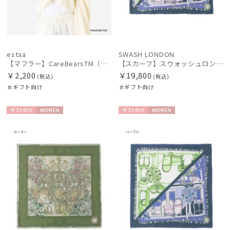
estaa
SWASH LONDON
【マフラー】CareBearsTM（ケアベアTM） フェイクファー
【スカーフ】スウォッシュロンドン (SWASH LONDON) FOLDED SCARVES MADAME 88×88 シルク 日本製
￥2,200
￥19,800
(税込)
(税込)
＃ギフト向け
＃ギフト向け
ギフト
WOME
ギフト
WOME
向け
N
向け
N