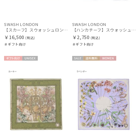
SWASH LONDON
SWASH LONDON
【スカーフ】スウォッシュロンドン (SWASH LONDON) GATE 68×68 シルク 日本製
【ハンカチーフ】スウォッシュロンドン (SWASH LONDON) FOLDED SCARVES MADAME 52×52 日本製
￥16,500
￥2,750
(税込)
(税込)
＃ギフト向け
＃ギフト向け
ギフト
UNISE
セー
送料無
WOME
向け
X
ル
料
N