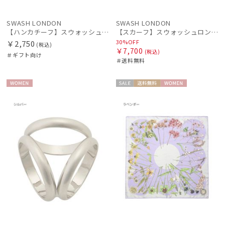
SWASH LONDON
SWASH LONDON
【ハンカチーフ】スウォッシュロンドン (SWASH LONDON) GATE 52×52 日本製
【スカーフ】スウォッシュロンドン (SWASH LONDON) Flora Hue 65cm×65cm コットンスカーフ インド製
30%OFF
￥2,750
(税込)
￥7,700
(税込)
＃ギフト向け
＃送料無料
WOME
セー
送料無
WOME
N
ル
料
N