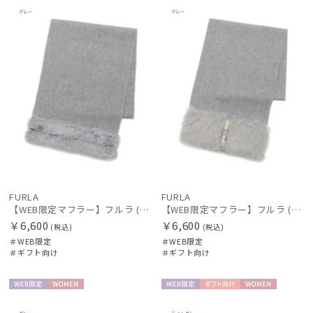
定
向け
N
定
向け
N
価格の高い
順
価格の低い
レディース
メンズ
キッズ
順
人気順
カテゴリー
売上点数順
ブランド
お気に入り
順
傘機能
FURLA
FURLA
【WEB限定マフラー】フルラ (FURLA) ウール100％ スノートップマフラー190cm×30cm フェイクファー プレゼント ギフト クリスマス
【WEB限定マフラー】フルラ (FURLA) ウール100％ ベルトファーマフラー190cm×30cm フェイクファー プレゼント ギフト クリスマス
￥6,600
￥6,600
(税込)
(税込)
マフラー・ストール・スカーフ
＃WEB限定
＃WEB限定
＃ギフト向け
＃ギフト向け
その他
WEB限
WOME
WEB限
ギフト
WOME
定
N
定
向け
N