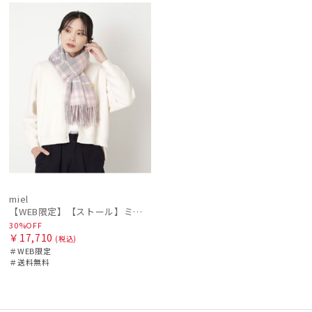
ル
定
料
N
miel
【WEB限定】【ストール】ミエル(miel) カシミヤ100％ チェック ストール レディース メンズ ウォッシャブル 洗えるカシミヤ
30%OFF
￥17,710
(税込)
＃WEB限定
＃送料無料