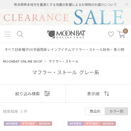
熊本県熊本地方を震源とする地震の影響によるお荷物のお届けについて
0
すべて
日傘
帽子
UV手袋
雨傘
レインアイテム
マフラー・ストール
財布・革小物
MOONBAT ONLINE SHOP
＞
マフラー・ストール
マフラー・ストール グレー系
表示
絞り込み検索
表示順
順
検索結果 : 5
件
商品別
カラー別
おすすめ
絞り込み
WEB限
ギフト
WOME
WEB限
ギフト
WOME
新着