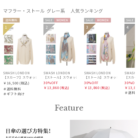
マフラー・ストール グレー系 人気ランキング
送料無
セー
WOME
セー
WOME
セー
1
2
3
4
ギフト
WOM
料
ル
N
ル
N
ル
WOME
向け
N
N
SWASH LONDON
SWASH LONDON
SWASH LONDON
SWASH 
【スカーフ】スウォッシュロンドン (SWASH LONDON) Canopy シルクスカーフ 68cm×6
【ストール】スウォッシュロンドン (SWASH LONDON) Filigree 
【ストール】スウォッシュロンドン (SWASH
30%OFF
30%OFF
30%OF
￥16,500
(税込)
￥13,860
￥13,860
￥13,86
(税込)
(税込)
＃送料無料
＃送料
＃ギフト向け
Feature