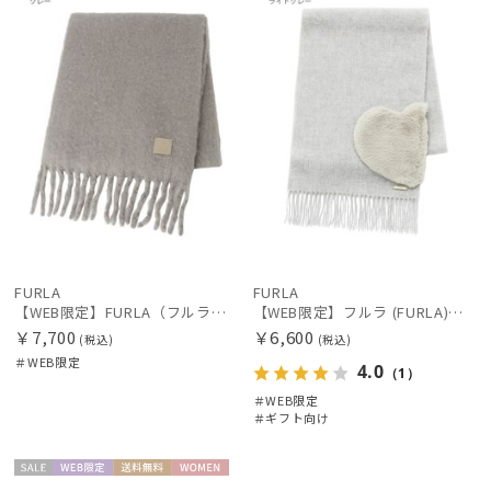
カラー
価格・割引率
在庫表示
FURLA
FURLA
【WEB限定】FURLA（フルラ） シャギーマフラー
【WEB限定】フルラ (FURLA)エコファー付きマフラー 無地×ハート ウールマフラー ロゴプレート付き ギフト プレゼント
￥7,700
￥6,600
(税込)
(税込)
販売状況
＃WEB限定
4.0
（1）
＃WEB限定
＃ギフト向け
入荷状況
セー
WEB限
送料無
WOME